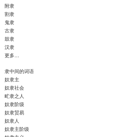
附隶
割隶
鬼隶
古隶
鼓隶
汉隶
更多…
隶中间的词语
奴隶主
奴隶社会
甿隶之人
奴隶阶级
奴隶贸易
奴隶人
奴隶主阶级