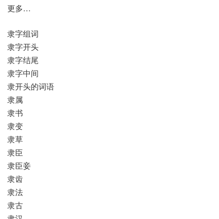
更多…
隶字组词
隶字开头
隶字结尾
隶字中间
隶开头的词语
隶属
隶书
隶变
隶草
隶臣
隶臣妾
隶齿
隶法
隶古
隶汉