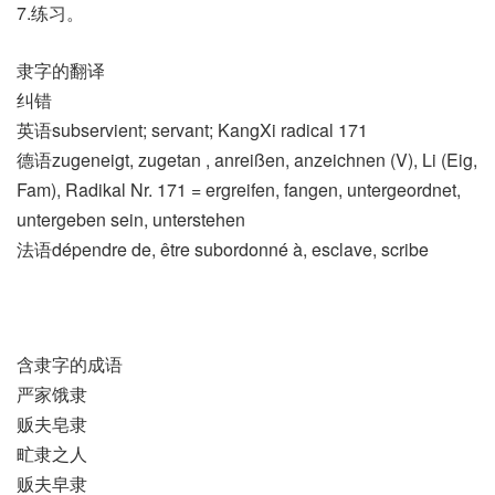
7.练习。
隶字的翻译
纠错
英语subservient; servant; KangXi radical 171
德语zugeneigt, zugetan , anreißen, anzeichnen (V)​, Li (Eig,
Fam)​, Radikal Nr. 171 = ergreifen, fangen, untergeordnet,
untergeben sein, unterstehen
法语dépendre de, être subordonné à, esclave, scribe
含隶字的成语
严家饿隶
贩夫皂隶
甿隶之人
贩夫皁隶