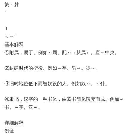
繁：隸
1
lì
ㄌㄧˋ
基本解释
①附属，属于。例如～属。配～（从属）。直～中央。
②封建时代的衙役。例如～卒。皂～。徒～。
③旧时地位低下而被奴役的人。例如奴～。～仆。
④隶书，汉字的一种书体，由篆书简化演变而成。例如～
书。～字。汉～。
详细解释
例证