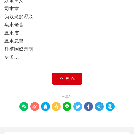
奴隶主义
司隶章
为奴隶的母亲
皂隶老官
直隶省
直隶总督
种植园奴隶制
更多…
赞 (
0
)

分享到








