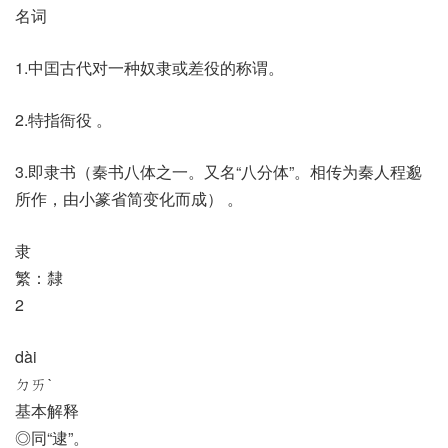
名词
1.中囯古代对一种奴隶或差役的称谓。
2.特指衙役 。
3.即隶书（秦书八体之一。又名“八分体”。相传为秦人程邈
所作，由小篆省简变化而成） 。
隶
繁：隸
2
dài
ㄉㄞˋ
基本解释
◎同“逮”。