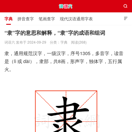

字典
拼音查字
笔画查字
现代汉语通用字表

通用规范汉字表
叠字大全
独体字大全
极简英语词典
“隶”字的意思和解释，“隶”字的成语和组词
词语六 发布于 2024-09-29
分类：
字典
阅读(268)
词语六
隶，通用规范汉字，一级汉字，序号1305，多音字，读音
是（lì 或 dài），隶部，共8画，形声字，独体字，五行属
火。