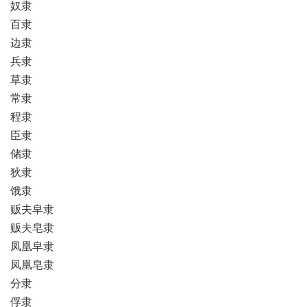
奴隶
百隶
边隶
兵隶
草隶
常隶
程隶
臣隶
储隶
狄隶
饿隶
贩夫皁隶
贩夫皂隶
凤凰皁隶
凤凰皂隶
分隶
俘隶