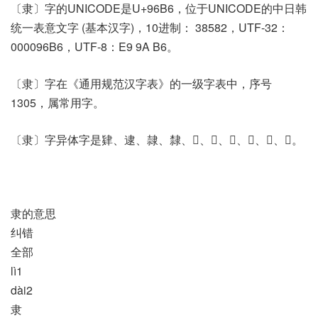
〔隶〕字的UNICODE是U+96B6，位于UNICODE的中日韩
统一表意文字 (基本汉字)，10进制： 38582，UTF-32：
000096B6，UTF-8：E9 9A B6。
〔隶〕字在《通用规范汉字表》的一级字表中，序号
1305，属常用字。
〔隶〕字异体字是肄、逮、隷、隸、𣜩、𥛬、𨽻、𨽾、𨾀、𨾁。
隶的意思
纠错
全部
lì1
dài2
隶