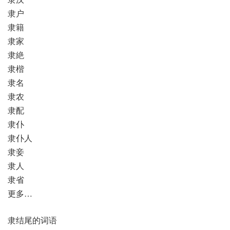
隶户
隶籍
隶家
隶絶
隶楷
隶名
隶农
隶配
隶仆
隶仆人
隶妾
隶人
隶省
更多…
隶结尾的词语