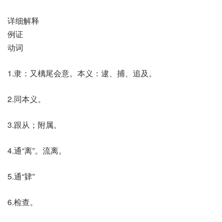
详细解释
例证
动词
1.隶：又樆尾会意。本义：逮、捕、追及。
2.同本义。
3.跟从；附属。
4.通“离”。流离。
5.通“肄”
6.检查。