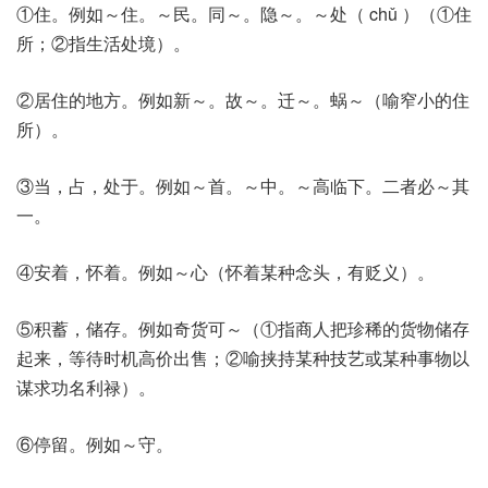
①住。例如～住。～民。同～。隐～。～处（ chǔ ）（①住
所；②指生活处境）。
②居住的地方。例如新～。故～。迁～。蜗～（喻窄小的住
所）。
③当，占，处于。例如～首。～中。～高临下。二者必～其
一。
④安着，怀着。例如～心（怀着某种念头，有贬义）。
⑤积蓄，储存。例如奇货可～（①指商人把珍稀的货物储存
起来，等待时机高价出售；②喻挟持某种技艺或某种事物以
谋求功名利禄）。
⑥停留。例如～守。