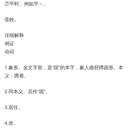
⑦平时。例如平～。
⑧姓。
详细解释
例证
动词
1.象形。金文字形，是“踞”的本字，象人曲胫蹲踞形。本
义：蹲着。
2.同本义。后作“踞”。
3.居住。
4.坐。