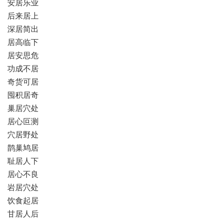
安居乐业
后来居上
深居简出
居高临下
居安思危
功成不居
奇货可居
囤积居奇
巢居穴处
居心叵测
穴居野处
鹊巢鸠居
耻居人下
居心不良
岩居穴处
饮食起居
甘居人后