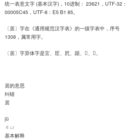
统一表意文字 (基本汉字)，10进制： 23621，UTF-32：
00005C45，UTF-8：E5 B1 85。
〔居〕字在《通用规范汉字表》的一级字表中，序号
1308，属常用字。
〔居〕字异体字是㝒、㞐、凥、踞、𡨢、𧿃。
居的意思
纠错
居
jū
ㄐㄩ
基本解释