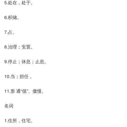
5.处在，处于。
6.积储。
7.占。
8.治理；安置。
9.停止；休息；止息。
10.当；担任 。
11.形 通“倨”。傲慢。
名词
1.住所，住宅。