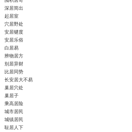
深居简出
起居室
穴居野处
安居犍度
安居乐俗
白居易
辨物居方
别居异财
比居同势
长安居大不易
巢居穴处
巢居子
乘高居险
城市居民
城镇居民
耻居人下