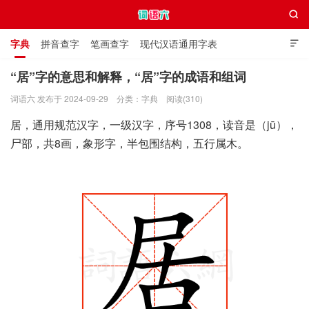

字典
拼音查字
笔画查字
现代汉语通用字表

通用规范汉字表
叠字大全
独体字大全
极简英语词典
“居”字的意思和解释，“居”字的成语和组词
词语六 发布于 2024-09-29
分类：
字典
阅读(310)
词语六
居，通用规范汉字，一级汉字，序号1308，读音是（jū），
尸部，共8画，象形字，半包围结构，五行属木。