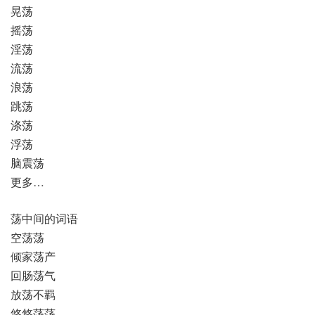
晃荡
摇荡
淫荡
流荡
浪荡
跳荡
涤荡
浮荡
脑震荡
更多…
荡中间的词语
空荡荡
倾家荡产
回肠荡气
放荡不羁
悠悠荡荡