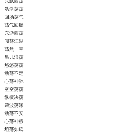
东飘西荡
浩浩荡荡
回肠荡气
荡气回肠
东游西荡
闯荡江湖
荡然一空
吊儿浪荡
悠悠荡荡
动荡不定
心荡神驰
空空荡荡
纵横决荡
碧波荡漾
动荡不安
心荡神移
坦荡如砥