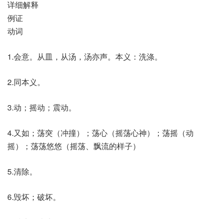
详细解释
例证
动词
1.会意。从皿，从汤，汤亦声。本义：洗涤。
2.同本义。
3.动；摇动；震动。
4.又如；荡突（冲撞）；荡心（摇荡心神）；荡摇（动
摇）；荡荡悠悠（摇荡、飘流的样子）
5.清除。
6.毁坏；破坏。