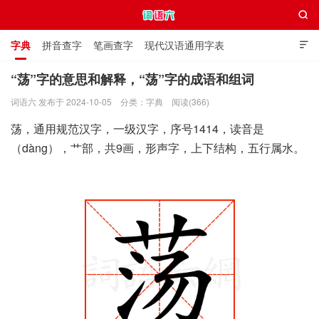

字典
拼音查字
笔画查字
现代汉语通用字表

通用规范汉字表
叠字大全
独体字大全
极简英语词典
“荡”字的意思和解释，“荡”字的成语和组词
词语六 发布于 2024-10-05
分类：
字典
阅读(366)
词语六
荡，通用规范汉字，一级汉字，序号1414，读音是
（dàng），艹部，共9画，形声字，上下结构，五行属水。