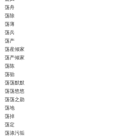
荡舟
荡除
荡薄
荡兵
荡产
荡産倾家
荡产倾家
荡陈
荡骀
荡荡默默
荡荡悠悠
荡荡之勋
荡地
荡掉
荡定
荡涤污垢