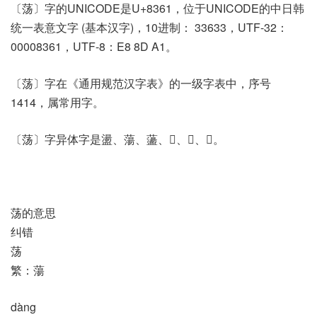
〔荡〕字的UNICODE是U+8361，位于UNICODE的中日韩
统一表意文字 (基本汉字)，10进制： 33633，UTF-32：
00008361，UTF-8：E8 8D A1。
〔荡〕字在《通用规范汉字表》的一级字表中，序号
1414，属常用字。
〔荡〕字异体字是盪、蕩、蘯、𠎯、𣿘、𧑘。
荡的意思
纠错
荡
繁：蕩
dàng