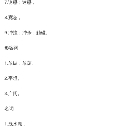
7.诱惑；迷惑 。
8.宽恕 。
9.冲撞；冲杀；触碰。
形容词
1.放纵，放荡。
2.平坦。
3.广阔。
名词
1.浅水湖 。