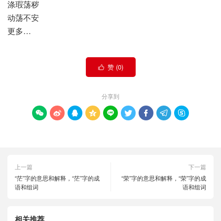
涤瑕荡秽
动荡不安
更多…
赞 (
0
)

分享到









上一篇
下一篇
“茫”字的意思和解释，“茫”字的成
“荣”字的意思和解释，“荣”字的成
语和组词
语和组词
相关推荐