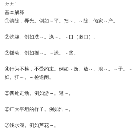
ㄉㄤˋ
基本解释
①清除，弄光。例如～平。扫～。～除。倾家～产。
②洗涤。例如洗～。涤～。～口（漱口）。
③摇动。例如摇～。～漾。～桨。
④行为不检，不受约束。例如～逸。放～。浪～。～子。～
妇。狂～。～检逾闲。
⑤四处走动。例如游～。逛～。
⑥广大平坦的样子。例如浩～。
⑦浅水湖。例如芦花～。