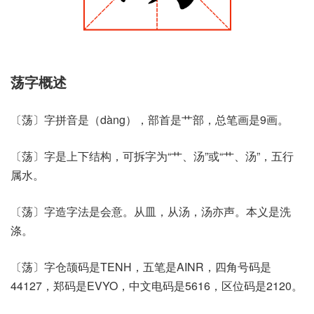
荡字概述
〔荡〕字拼音是（dàng），部首是艹部，总笔画是9画。
〔荡〕字是上下结构，可拆字为“艹、汤”或“⺾、汤”，五行
属水。
〔荡〕字造字法是会意。从皿，从汤，汤亦声。本义是洗
涤。
〔荡〕字仓颉码是TENH，五笔是AINR，四角号码是
44127，郑码是EVYO，中文电码是5616，区位码是2120。