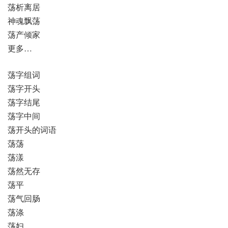
荡析离居
神魂飘荡
荡产倾家
更多…
荡字组词
荡字开头
荡字结尾
荡字中间
荡开头的词语
荡荡
荡漾
荡然无存
荡平
荡气回肠
荡涤
荡妇