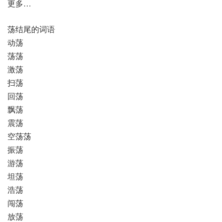
更多…
荡结尾的词语
动荡
荡荡
激荡
扫荡
回荡
飘荡
震荡
空荡荡
振荡
游荡
坦荡
浩荡
闯荡
放荡