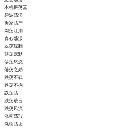
本机振荡器
碧波荡漾
拆家荡产
闯荡江湖
春心荡漾
翠荡瑶翻
荡荡默默
荡荡悠悠
荡荡之勋
跌荡不羁
跌荡不拘
詄荡荡
跌荡放言
跌荡风流
涤秽荡瑕
涤瑕荡垢