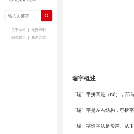

关于本站
|
免责声明
隐私政策
|
联系方式
瑞字概述
〔瑞〕字拼音是（ruì），部
〔瑞〕字是左右结构，可拆字为
〔瑞〕字造字法是形声。从玉，