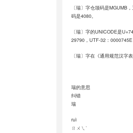
〔瑞〕字仓颉码是MGUMB，五
码是4080。
〔瑞〕字的UNICODE是U+7
29790，UTF-32：0000745E
〔瑞〕字在《通用规范汉字表
瑞的意思
纠错
瑞
ruì
ㄖㄨㄟˋ