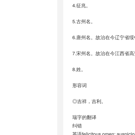
4.征兆。
5.古州名。
6.唐州名。故治在今辽宁省
7.宋州名。故治在今江西省
8.姓。
形容词
◎吉祥，吉利。
瑞字的翻译
纠错
英语felicitous omen; auspici