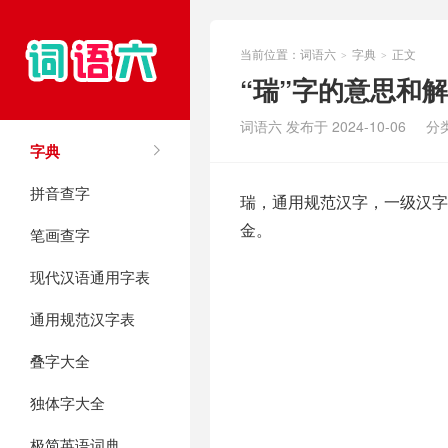
当前位置：
词语六
字典
正文
>
>
“瑞”字的意思和
词语六 发布于 2024-10-06
分
字典
拼音查字
瑞，通用规范汉字，一级汉字，
金。
笔画查字
现代汉语通用字表
通用规范汉字表
叠字大全
独体字大全
极简英语词典