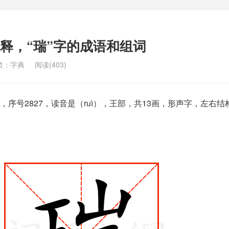
解释，“瑞”字的成语和组词
类：
字典
阅读(403)
序号2827，读音是（ruì），王部，共13画，形声字，左右结