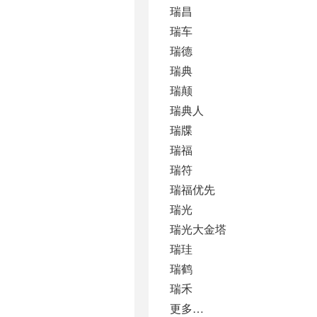
瑞昌
瑞车
瑞德
瑞典
瑞颠
瑞典人
瑞牒
瑞福
瑞符
瑞福优先
瑞光
瑞光大金塔
瑞珪
瑞鹤
瑞禾
更多…