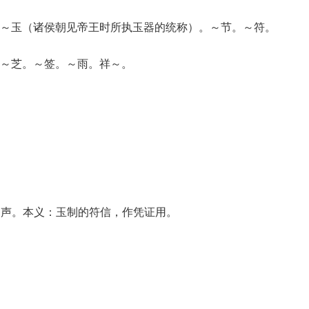
～玉（诸侯朝见帝王时所执玉器的统称）。～节。～符。
～芝。～签。～雨。祥～。
n ）声。本义：玉制的符信，作凭证用。