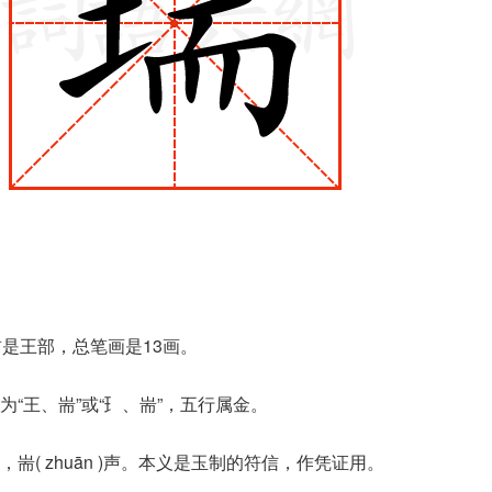
首是王部，总笔画是13画。
“王、耑”或“⺩、耑”，五行属金。
耑( zhuān )声。本义是玉制的符信，作凭证用。