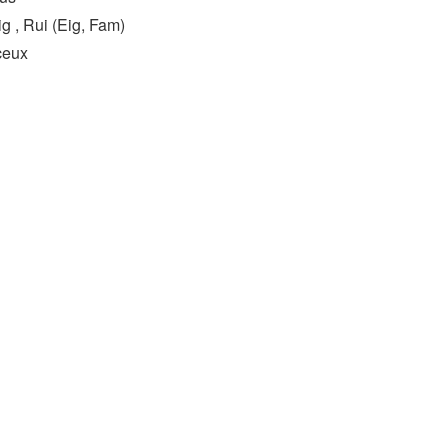
 , Rui (Eig, Fam)
ceux