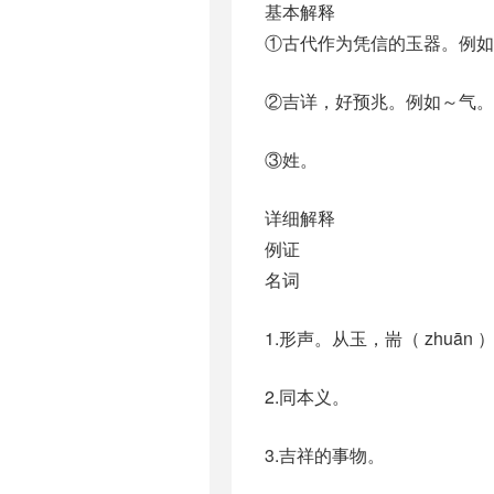
基本解释
①古代作为凭信的玉器。例如
②吉详，好预兆。例如～气。
③姓。
详细解释
例证
名词
1.形声。从玉，耑（ zhuā
2.同本义。
3.吉祥的事物。