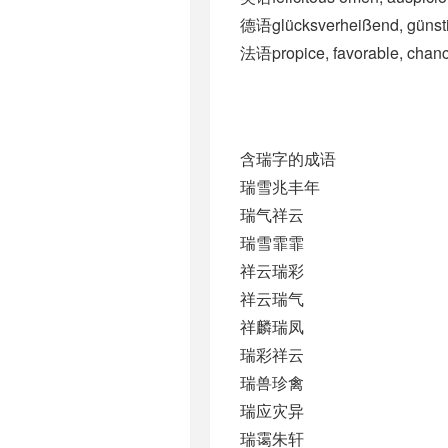
德语glücksverheißend, günstig
法语propice, favorable, chan
含瑞字的成语
瑞雪兆丰年
瑞气祥云
瑞雪霏霏
祥云瑞彩
祥云瑞气
祥麟瑞凤
瑞彩祥云
瑞兽珍禽
瑞应灾异
瑞霭朱轩