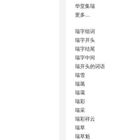
华堂集瑞
更多…
瑞字组词
瑞字开头
瑞字结尾
瑞字中间
瑞开头的词语
瑞雪
瑞蔼
瑞霭
瑞彩
瑞采
瑞彩祥云
瑞草
瑞草魁