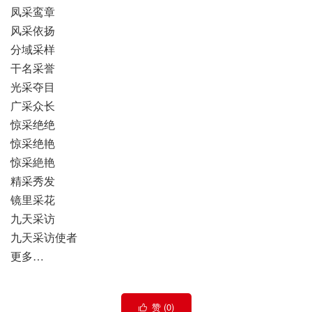
凤采鸾章
风采依扬
分域采样
干名采誉
光采夺目
广采众长
惊采绝绝
惊采绝艳
惊采絶艳
精采秀发
镜里采花
九天采访
九天采访使者
更多…
赞 (
0
)
