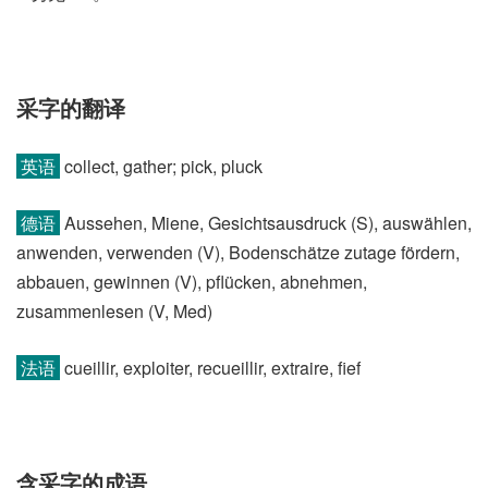
采字的翻译
英语
collect, gather; pick, pluck
德语
Aussehen, Miene, Gesichtsausdruck (S)​, auswählen,
anwenden, verwenden (V)​, Bodenschätze zutage fördern,
abbauen, gewinnen (V)​, pflücken, abnehmen,
zusammenlesen (V, Med)
法语
cueillir, exploiter, recueillir, extraire, fief
含采字的成语