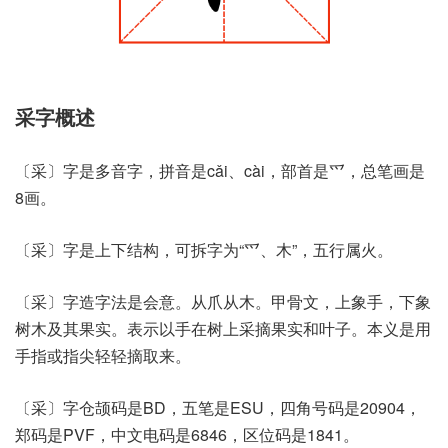
采字概述
〔采〕字是多音字，拼音是cǎi、cài，部首是爫，总笔画是
8画。
〔采〕字是上下结构，可拆字为“爫、木”，五行属火。
〔采〕字造字法是会意。从爪从木。甲骨文，上象手，下象
树木及其果实。表示以手在树上采摘果实和叶子。本义是用
手指或指尖轻轻摘取来。
〔采〕字仓颉码是BD，五笔是ESU，四角号码是20904，
郑码是PVF，中文电码是6846，区位码是1841。