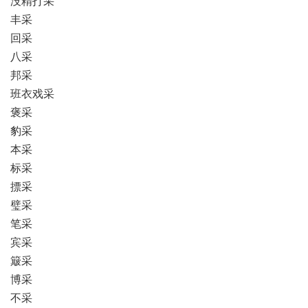
没精打采
丰采
回采
八采
邦采
班衣戏采
褒采
豹采
本采
标采
摽采
璧采
笔采
宾采
簸采
博采
不采