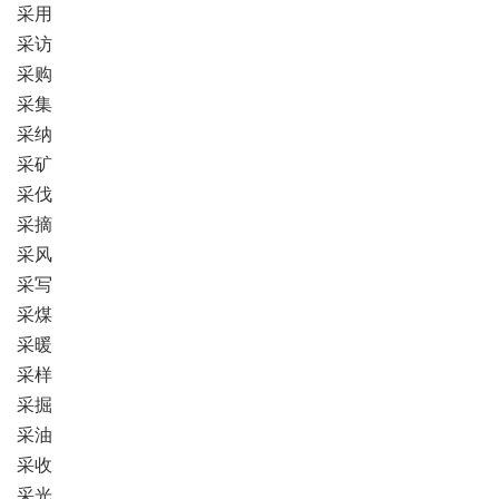
采用
采访
采购
采集
采纳
采矿
采伐
采摘
采风
采写
采煤
采暖
采样
采掘
采油
采收
采光