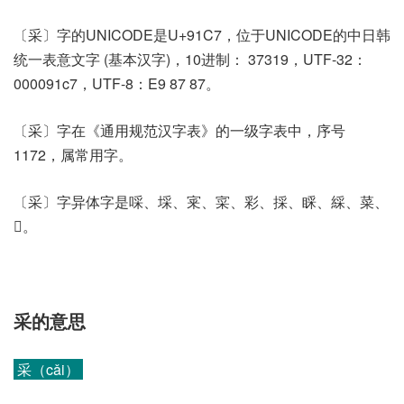
〔采〕字的UNICODE是U+91C7，位于UNICODE的中日韩
统一表意文字 (基本汉字)，10进制： 37319，UTF-32：
000091c7，UTF-8：E9 87 87。
〔采〕字在《通用规范汉字表》的一级字表中，序号
1172，属常用字。
〔采〕字异体字是啋、埰、宷、寀、彩、採、睬、綵、菜、
𤓳。
采的意思
采（cǎi）