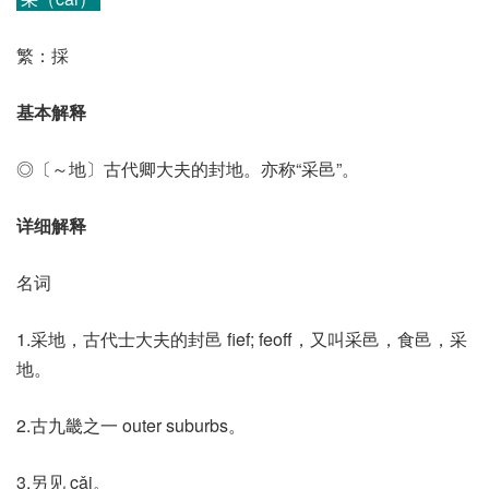
繁：採
基本解释
◎〔～地〕古代卿大夫的封地。亦称“采邑”。
详细解释
名词
1.采地，古代士大夫的封邑 fief; feoff，又叫采邑，食邑，采
地。
2.古九畿之一 outer suburbs。
3.另见 cǎi。