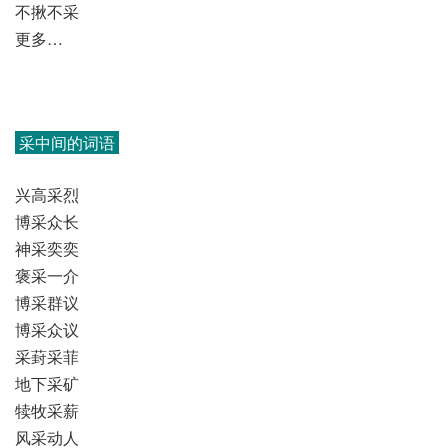
不揪不采
更多…
采中间的词语
兴高采烈
博采众长
神采奕奕
褒采一介
博采群议
博采众议
采葑采菲
地下采矿
犊牧采薪
风采动人