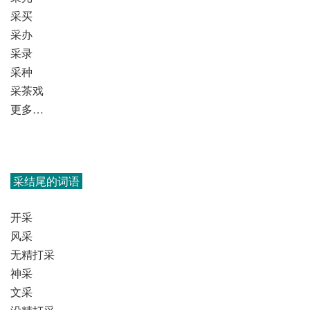
采买
采办
采录
采种
采茶戏
更多…
采结尾的词语
开采
风采
无精打采
神采
文采