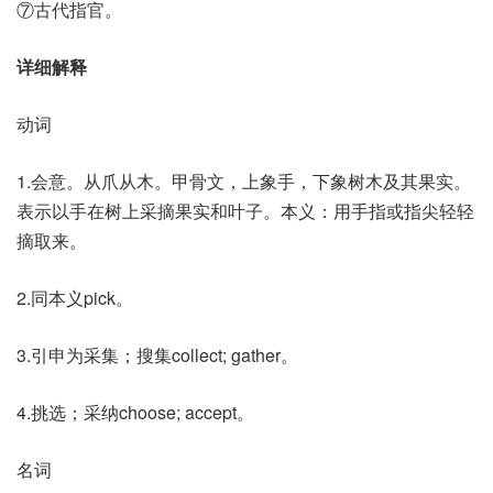
⑦古代指官。
详细解释
动词
1.会意。从爪从木。甲骨文，上象手，下象树木及其果实。
表示以手在树上采摘果实和叶子。本义：用手指或指尖轻轻
摘取来。
2.同本义pick。
3.引申为采集；搜集collect; gather。
4.挑选；采纳choose; accept。
名词