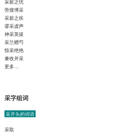
采薪之忧
旁搜博采
采薪之疾
谬采虚声
神采英拔
采兰赠芍
惊采绝艳
兼收并采
更多…
采字组词
采开头的词语
采取