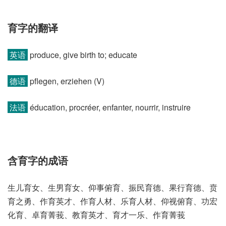
育字的翻译
英语
produce, give birth to; educate
德语
pflegen, erziehen (V)
法语
éducation, procréer, enfanter, nourrir, instruire
含育字的成语
生儿育女、生男育女、仰事俯育、振民育德、果行育德、贲
育之勇、作育英才、作育人材、乐育人材、仰视俯育、功宏
化育、卓育菁莪、教育英才、育才一乐、作育菁莪