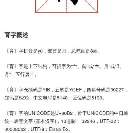
育字概述
〔育〕字拼音是yù，部首是月，总笔画是8画。
〔育〕字是上下结构，可拆字为“亠、䏍”或“𠫓、⺼”或“󶅠、
月”，五行属土。
〔育〕字仓颉码是YIB，五笔是YCEF，四角号码是00227，
郑码是SZQ，中文电码是5148，区位码是5193。
〔育〕字的UNICODE是U+80B2，位于UNICODE的中日韩
统一表意文字 (基本汉字)，10进制： 32946，UTF-32：
000080b2，UTF-8：E8 82 B2。