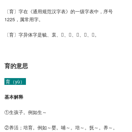
〔育〕字在《通用规范汉字表》的一级字表中，序号
1225，属常用字。
〔育〕字异体字是毓、袬、𡔴、𣫺、𤯟、𦝑、𩛭。
育的意思
育（yù）
基本解释
①生孩子。例如生～
②养活；培育。例如～婴。哺～。培～。抚～。养～。