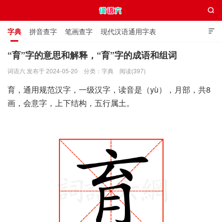

字典
拼音查字
笔画查字
现代汉语通用字表

通用规范汉字表
叠字大全
独体字大全
极简英语词典
“育”字的意思和解释，“育”字的成语和组词
词语六 发布于 2024-05-20
分类：
字典
阅读(397)
词语六
育，通用规范汉字，一级汉字，读音是（yù），月部，共8
画，会意字，上下结构，五行属土。