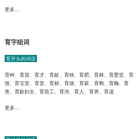
更多…
育字组词
育开头的词语
育种、育苗、育才、育龄、育秧、育肥、育林、育婴堂、育
雏、育宝堂、育贲、育材、育德、育获、育鞫、育鞠、育
类、育龄妇女、育苗工、育沛、育人、育养、育遗
更多…