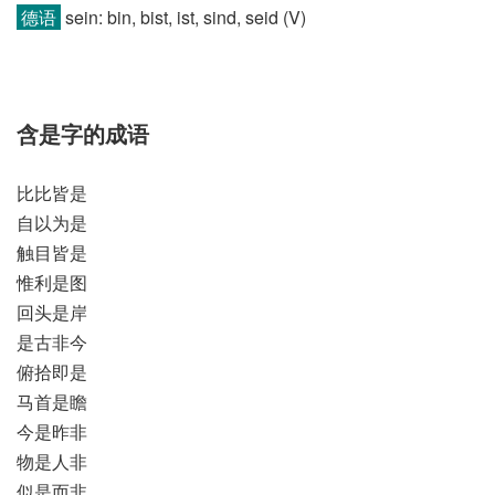
德语
sein: bin, bist, ist, sind, seid (V)
含是字的成语
比比皆是
自以为是
触目皆是
惟利是图
回头是岸
是古非今
俯拾即是
马首是瞻
今是昨非
物是人非
似是而非