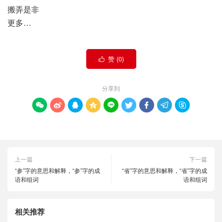
搬弄是非
更多…
赞 (
0
)

分享到









上一篇
下一篇
“参”字的意思和解释，“参”字的成
“省”字的意思和解释，“省”字的成
语和组词
语和组词
相关推荐