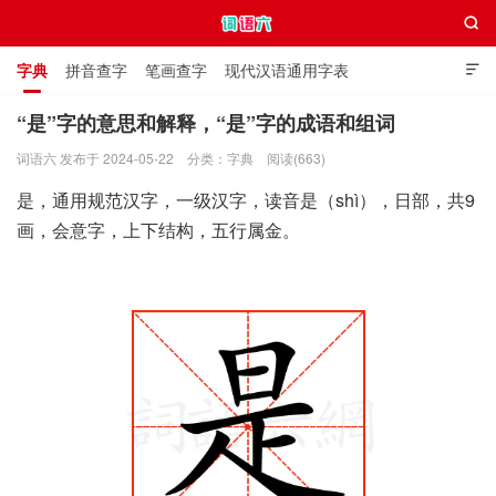

字典
拼音查字
笔画查字
现代汉语通用字表

通用规范汉字表
叠字大全
独体字大全
极简英语词典
“是”字的意思和解释，“是”字的成语和组词
词语六 发布于 2024-05-22
分类：
字典
阅读(663)
词语六
是，通用规范汉字，一级汉字，读音是（shì），日部，共9
画，会意字，上下结构，五行属金。