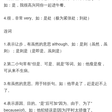
如：是，我很高兴同你一起进午餐。
4.很，非常 very。如：是处（极为紧张处；到处）
连词
1.表示让步，有虽然的意思 although。如：是则（虽然，虽
则）；是则是（是即是。虽则是）
2.第二小句常有“但是、可是、就是”等词。如：他瘦是瘦，
可从来不生病。
3.有虽然的意思。用于转折句。如：他早走了，赶是赶不上
了。
4.表示原因、目的。“是”后可加“因为、由于、为了”
because(of)。如：他犯错误是[因为]平时太骄傲了。