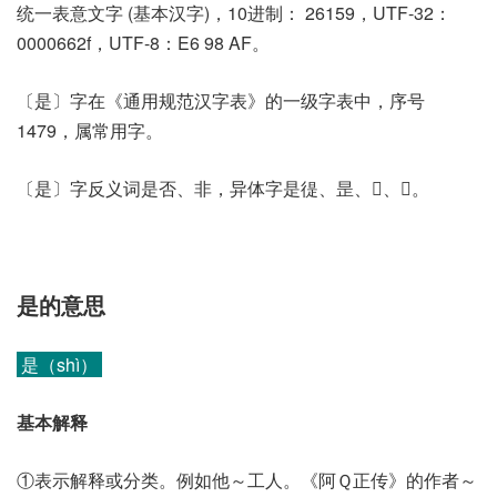
统一表意文字 (基本汉字)，10进制： 26159，UTF-32：
0000662f，UTF-8：E6 98 AF。
〔是〕字在《通用规范汉字表》的一级字表中，序号
1479，属常用字。
〔是〕字反义词是否、非，异体字是徥、昰、𣆞、𣊒。
是的意思
是（shì）
基本解释
①表示解释或分类。例如他～工人。《阿Ｑ正传》的作者～