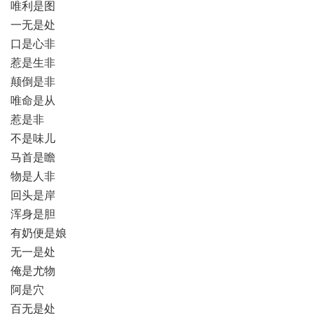
唯利是图
一无是处
口是心非
惹是生非
颠倒是非
唯命是从
惹是非
不是味儿
马首是瞻
物是人非
回头是岸
浑身是胆
有奶便是娘
无一是处
俺是尤物
阿是穴
百无是处