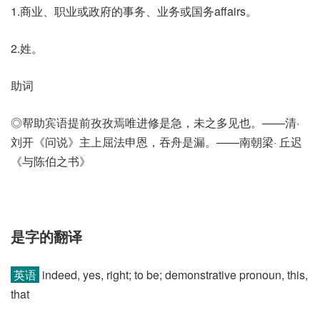
1.商业、职业或政府的事务、业务或国务affairs。
2.姓。
助词
◎帮助宾语提前孜孜焉唯进修是急，未之多见也。——清·
刘开《问说》主上屈法申恩，吞舟是漏。——南朝梁· 丘迟
《与陈伯之书》
是字的翻译
英语
indeed, yes, right; to be; demonstrative pronoun, this,
that