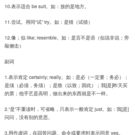
10.表示适合 be suit。如：放的是地方。
11.尝试。用同“试” try。如：是猜（试猜）
12.像；似 like; resemble。如：是言不是语（似说非说；旁
敲侧击）
副词
1.表示肯定 certainly; really。如：是必（一定要；务必）；
是须（必须，务须）；是致（以致；因此）；我[是]昨天买
的票；他手艺是高明，做出来的东西就是不一样。
2.“是”不重读时，可省略，只表示一般肯定 just。如：我[是]
问问，没有别的意思。
3.用作虚词，在回答问题、命令或要求时表示同意 yes。