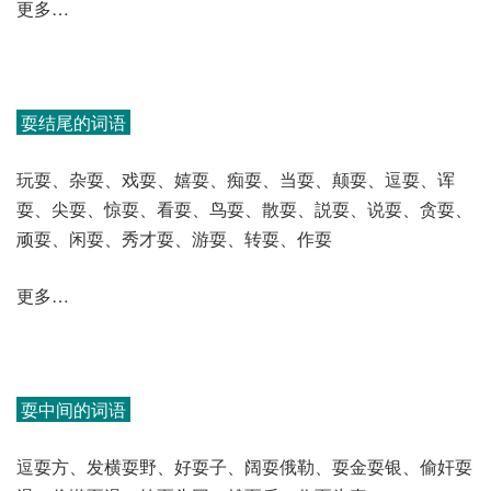
更多…
耍结尾的词语
玩耍、杂耍、戏耍、嬉耍、痴耍、当耍、颠耍、逗耍、诨
耍、尖耍、惊耍、看耍、鸟耍、散耍、説耍、说耍、贪耍、
顽耍、闲耍、秀才耍、游耍、转耍、作耍
更多…
耍中间的词语
逗耍方、发横耍野、好耍子、阔耍俄勒、耍金耍银、偷奸耍