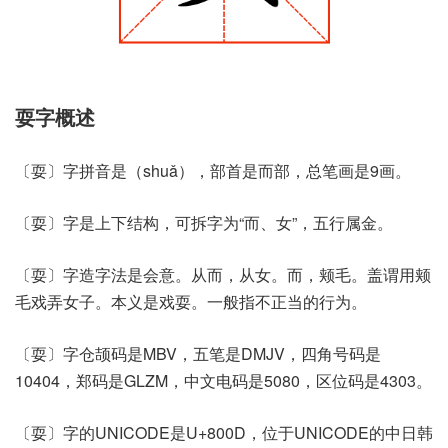
耍字概述
〔耍〕字拼音是（shuǎ），部首是而部，总笔画是9画。
〔耍〕字是上下结构，可拆字为“而、女”，五行属金。
〔耍〕字造字法是会意。从而，从女。而，颊毛。盖谓用颊
毛戏弄女子。本义是戏耍。一般指不正当的行为。
〔耍〕字仓颉码是MBV，五笔是DMJV，四角号码是
10404，郑码是GLZM，中文电码是5080，区位码是4303。
〔耍〕字的UNICODE是U+800D，位于UNICODE的中日韩