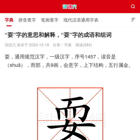

字典
拼音查字
笔画查字
现代汉语通用字表

通用规范汉字表
叠字大全
独体字大全
极简英语词典
“耍”字的意思和解释，“耍”字的成语和组词
词语六 发布于 2024-10-19
分类：
字典
阅读(384)
词语六
耍，通用规范汉字，一级汉字，序号1457，读音是
（shuǎ），而部，共9画，会意字，上下结构，五行属金。