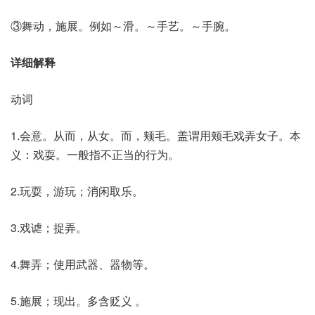
③舞动，施展。例如～滑。～手艺。～手腕。
详细解释
动词
1.会意。从而，从女。而，颊毛。盖谓用颊毛戏弄女子。本
义：戏耍。一般指不正当的行为。
2.玩耍，游玩；消闲取乐。
3.戏谑；捉弄。
4.舞弄；使用武器、器物等。
5.施展；现出。多含贬义 。