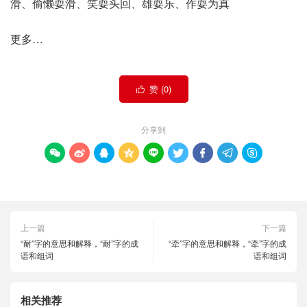
滑、偷懒耍滑、笑耍头回、雄耍乐、作耍为真
更多…
赞 (
0
)

分享到









上一篇
下一篇
“耐”字的意思和解释，“耐”字的成
“牵”字的意思和解释，“牵”字的成
语和组词
语和组词
相关推荐