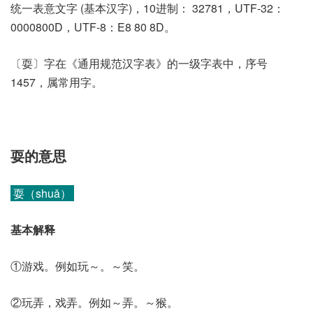
统一表意文字 (基本汉字)，10进制： 32781，UTF-32：
0000800D，UTF-8：E8 80 8D。
〔耍〕字在《通用规范汉字表》的一级字表中，序号
1457，属常用字。
耍的意思
耍（shuǎ）
基本解释
①游戏。例如玩～。～笑。
②玩弄，戏弄。例如～弄。～猴。