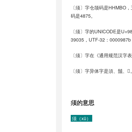
〔须〕字仓颉码是HHMBO，五
码是4875。
〔须〕字的UNICODE是U+9
39035，UTF-32：0000987
〔须〕字在《通用规范汉字表
〔须〕字异体字是須、鬚、𩓣
须的意思
须（xū）