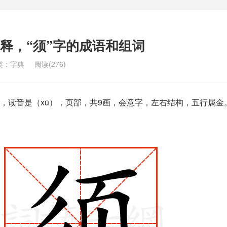
解释，“须”字的成语和组词
类：
字典
阅读(276)
，读音是（xū），页部，共9画，会意字，左右结构，五行属金