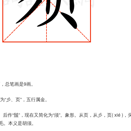
页，总笔画是9画。
为“彡、页”，五行属金。
后作“鬚”，现在又简化为“须”。象形。从页，从彡，页( xié )，
的毛。本义是胡须。