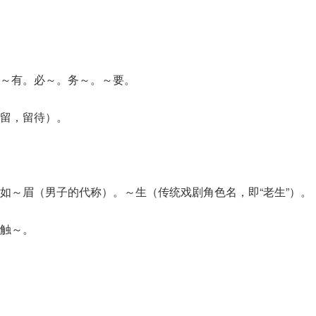
～有。必～。务～。～要。
留，留待）。
如～眉（男子的代称）。～生（传统戏剧角色名，即“老生”）。
触～。