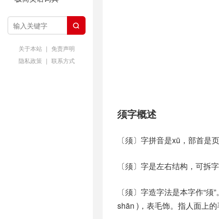

关于本站
|
免责声明
隐私政策
|
联系方式
须字概述
〔须〕字拼音是xū，部首是
〔须〕字是左右结构，可拆字
〔须〕字造字法是本字作“须”。
shān )，表毛饰。指人面上