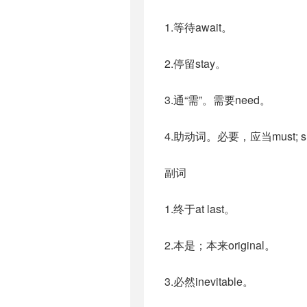
1.等待await。
2.停留stay。
3.通“需”。需要need。
4.助动词。必要，应当must; s
副词
1.终于at last。
2.本是；本来original。
3.必然inevitable。