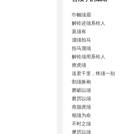
巾帼须眉
解铃还须系铃人
莫须有
溜须拍马
拍马溜须
解铃须用系铃人
撩虎须
送君千里，终须一别
割须换袍
磨砺以须
磨厉以须
燕颔虎须
相须为命
不时之须
摩厉以须