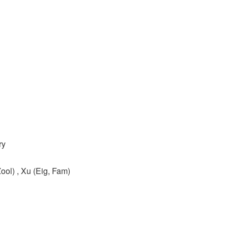
ry
ol)​ , Xu (Eig, Fam)