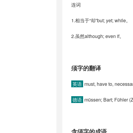
连词
1.相当于“却”but; yet; while。
2.虽然although; even if。
须字的翻译
英语
must, have to, necessa
德语
müssen; Bart; Fühler (Zo
含须字的成语