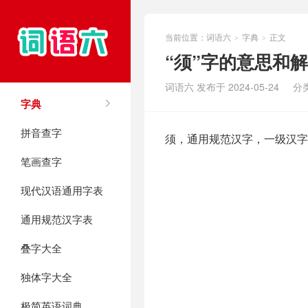
当前位置：
词语六
字典
正文
>
>
“须”字的意思和
词语六 发布于 2024-05-24
分
字典
拼音查字
须，通用规范汉字，一级汉字
笔画查字
现代汉语通用字表
通用规范汉字表
叠字大全
独体字大全
极简英语词典