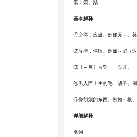
繁：須、鬚
基本解释
①必得，应当。例如无～。莫
②等待，停留。例如～留（迟
③〔～臾〕片刻，一会儿。
④男人面上生的毛，胡子。例
⑤像胡须的东西。例如～根。
详细解释
名词