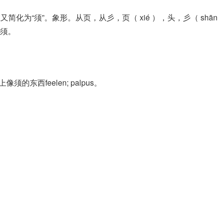
在又简化为“须”。象形。从页，从彡，页（ xié ），头，彡（ shā
须。
的东西feelen; palpus。