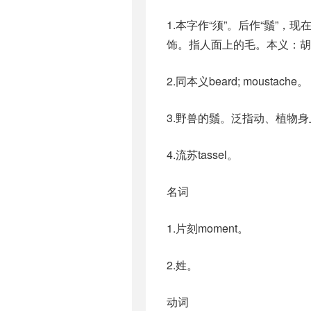
1.本字作“须”。后作“鬚”，现
饰。指人面上的毛。本义：胡
2.同本义beard; moustache。
3.野兽的鬚。泛指动、植物身上像须
4.流苏tassel。
名词
1.片刻moment。
2.姓。
动词