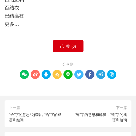
百结衣
巴结高枝
更多…
赞 (
0
)

分享到









上一篇
下一篇
“给”字的意思和解释，“给”字的成
“统”字的意思和解释，“统”字的成
语和组词
语和组词