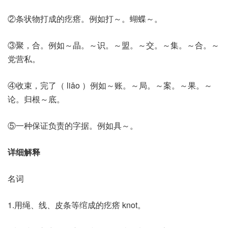
②条状物打成的疙瘩。例如打～。蝴蝶～。
③聚，合。例如～晶。～识。～盟。～交。～集。～合。～
党营私。
④收束，完了（ liǎo ）例如～账。～局。～案。～果。～
论。归根～底。
⑤一种保证负责的字据。例如具～。
详细解释
名词
1.用绳、线、皮条等绾成的疙瘩 knot。