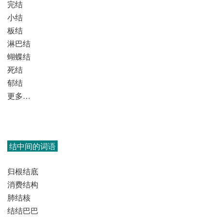
完结
小结
板结
淋巴结
蝴蝶结
死结
郁结
更多…
结中间的词语
归根结底
消费结构
肺结核
结结巴巴