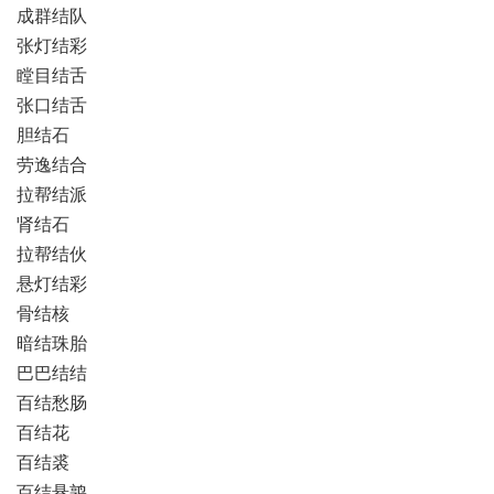
成群结队
张灯结彩
瞠目结舌
张口结舌
胆结石
劳逸结合
拉帮结派
肾结石
拉帮结伙
悬灯结彩
骨结核
暗结珠胎
巴巴结结
百结愁肠
百结花
百结裘
百结悬鹑