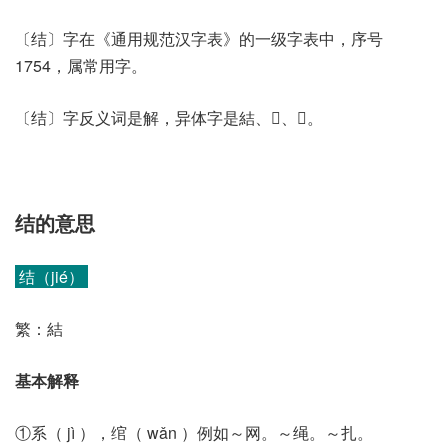
〔结〕字在《通用规范汉字表》的一级字表中，序号
1754，属常用字。
〔结〕字反义词是解，异体字是結、𢢂、𥾫。
结的意思
结（jié）
繁：結
基本解释
①系（ jì ），绾（ wǎn ）例如～网。～绳。～扎。