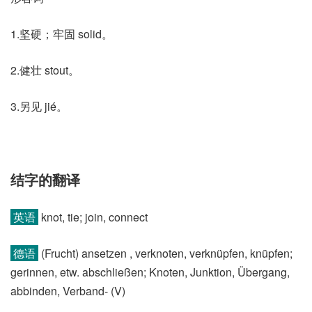
1.坚硬；牢固 solid。
2.健壮 stout。
3.另见 jié。
结字的翻译
英语
knot, tie; join, connect
德语
(Frucht)​ ansetzen , verknoten, verknüpfen, knüpfen;
gerinnen, etw. abschließen; Knoten, Junktion, Übergang,
abbinden, Verband- (V)