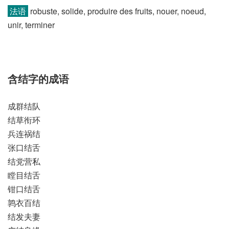
法语
robuste, solide, produire des fruits, nouer, noeud,
unir, terminer
含结字的成语
成群结队
结草衔环
兵连祸结
张口结舌
结党营私
瞠目结舌
钳口结舌
鹑衣百结
结发夫妻