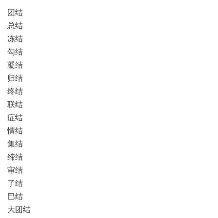
团结
总结
冻结
勾结
凝结
归结
终结
联结
症结
情结
集结
缔结
审结
了结
巴结
大团结