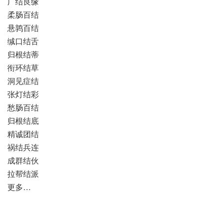
广结良缘
柔肠百结
悬鹑百结
缄口结舌
归根结蒂
衔环结草
洞见症结
张灯结彩
愁肠百结
归根结底
精诚团结
祸结兵连
成群结伙
拉帮结派
更多…