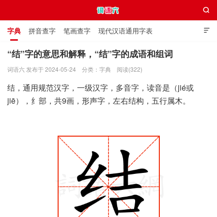

字典
拼音查字
笔画查字
现代汉语通用字表

通用规范汉字表
叠字大全
独体字大全
极简英语词典
“结”字的意思和解释，“结”字的成语和组词
词语六 发布于 2024-05-24
分类：
字典
阅读(322)
词语六
结，通用规范汉字，一级汉字，多音字，读音是（jié或
jiē），纟部，共9画，形声字，左右结构，五行属木。