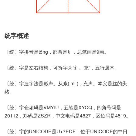
统字概述
〔统〕字拼音是tǒng，部首是纟，总笔画是9画。
〔统〕字是左右结构，可拆字为“纟、充”，五行属木。
〔统〕字造字法是形声。从糸( mì )，充声。本义是丝的头
绪。
〔统〕字仓颉码是VMYIU，五笔是XYCQ，四角号码是
20112，郑码是ZSZR，中文电码是4827，区位码是4519。
〔统〕字的UNICODE是U+7EDF，位于UNICODE的中日