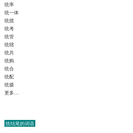
统率
统一体
统揽
统考
统管
统辖
统共
统购
统合
统配
统摄
更多…
统结尾的词语