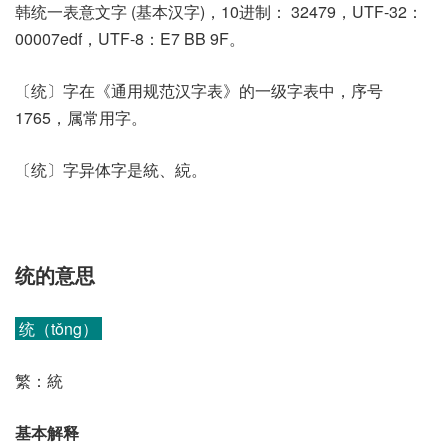
韩统一表意文字 (基本汉字)，10进制： 32479，UTF-32：
00007edf，UTF-8：E7 BB 9F。
〔统〕字在《通用规范汉字表》的一级字表中，序号
1765，属常用字。
〔统〕字异体字是統、綂。
统的意思
统（tǒng）
繁：統
基本解释