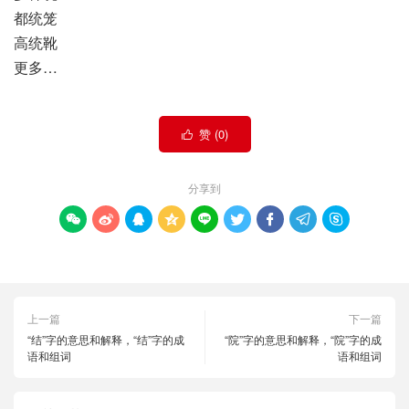
都统笼
高统靴
更多…
赞 (
0
)

分享到









上一篇
下一篇
“结”字的意思和解释，“结”字的成
“院”字的意思和解释，“院”字的成
语和组词
语和组词