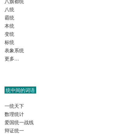
八旗都统
八统
霸统
本统
变统
标统
表象系统
更多…
统中间的词语
一统天下
数理统计
爱国统一战线
辩证统一