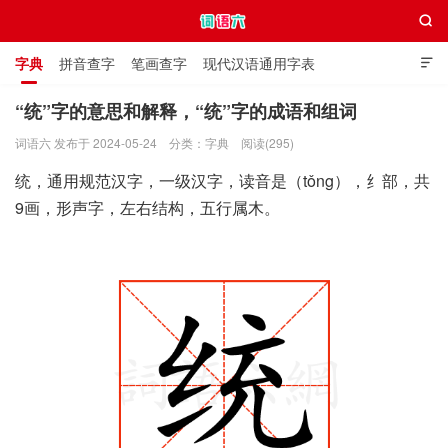

字典
拼音查字
笔画查字
现代汉语通用字表

通用规范汉字表
叠字大全
独体字大全
极简英语词典
“统”字的意思和解释，“统”字的成语和组词
词语六 发布于 2024-05-24
分类：
字典
阅读(295)
词语六
统，通用规范汉字，一级汉字，读音是（tǒng），纟部，共
9画，形声字，左右结构，五行属木。