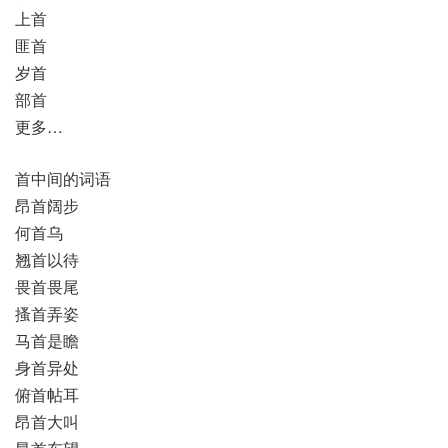
上首
匪首
岁首
部首
更多…
首中间的词语
昂首阔步
何首乌
翘首以待
畏首畏尾
搔首弄姿
马首是瞻
身首异处
俯首帖耳
昂首大叫