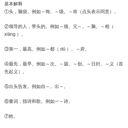
基本解释
①头，脑袋。例如～饰。～级。～肯（点头表示同意）。
②领导的人，带头的。例如～领。元～。～脑。～相（
xiàng ）。
③第一，最高。例如～都（ dū ）。～府。
④最先，最早。例如～次。～届。～创。～日封。～义（首
先起义）。
⑤出头告发。例如自～。出～。
⑥量词，指诗和歌。例如一～诗。
⑦姓。