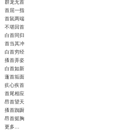
群龙无首
首屈一指
首鼠两端
不堪回首
白首同归
首当其冲
白首穷经
搔首弄姿
白首如新
蓬首垢面
疚心疾首
首尾相应
昂首望天
搔首踟蹰
昂首挺胸
更多…