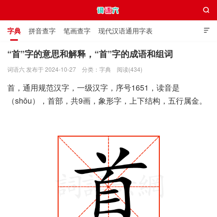

字典
拼音查字
笔画查字
现代汉语通用字表

通用规范汉字表
叠字大全
独体字大全
极简英语词典
“首”字的意思和解释，“首”字的成语和组词
词语六 发布于 2024-10-27
分类：
字典
阅读(434)
词语六
首，通用规范汉字，一级汉字，序号1651，读音是
（shǒu），首部，共9画，象形字，上下结构，五行属金。