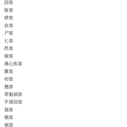
回首
斩首
榜首
自首
尸首
匕首
昂首
俯首
痛心疾首
聚首
叩首
翘首
罪魁祸首
不堪回首
颔首
顿首
祸首