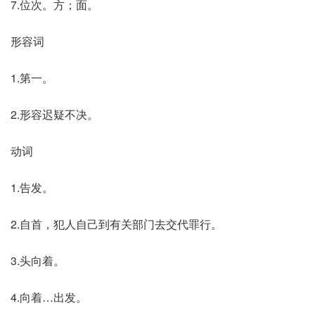
7.位次。方；面。
形容词
1.第一。
2.形容迟疑不决。
动词
1.告发。
2.自首，犯人自己到有关部门去交代罪行。
3.头向着。
4.向着…出发。