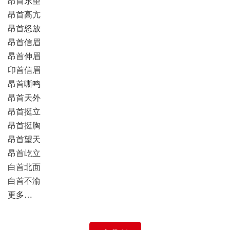
昂首东望
昂首高亢
昂首怒放
昂首信眉
昂首伸眉
卬首信眉
昂首嘶鸣
昂首天外
昂首挺立
昂首挺胸
昂首望天
昂首屹立
白首北面
白首不渝
更多…