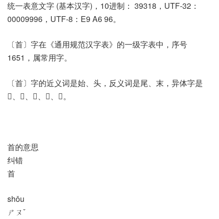
统一表意文字 (基本汉字)，10进制： 39318，UTF-32：
00009996，UTF-8：E9 A6 96。
〔首〕字在《通用规范汉字表》的一级字表中，序号
1651，属常用字。
〔首〕字的近义词是始、头，反义词是尾、末，异体字是
𡭨、𥃻、𦣻、𩖐、𩠐。
首的意思
纠错
首
shǒu
ㄕㄡˇ