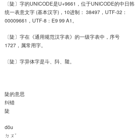
〔陡〕字的UNICODE是U+9661，位于UNICODE的中日韩
统一表意文字 (基本汉字)，10进制： 38497，UTF-32：
00009661，UTF-8：E9 99 A1。
〔陡〕字在《通用规范汉字表》的一级字表中，序号
1727，属常用字。
〔陡〕字异体字是斗、阧、𨺗。
陡的意思
纠错
陡
dǒu
ㄉㄡˇ