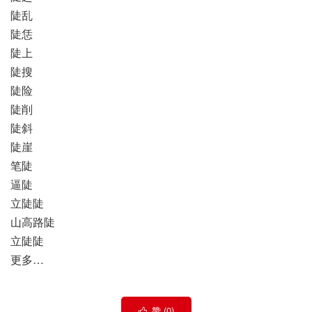
陡乱
陡恁
陡上
陡搜
陡险
陡削
陡斜
陡崖
笔陡
逼陡
立陡陡
山高路陡
立陡陡
更多…
赞 (
0
)
