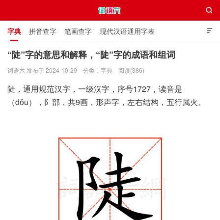

字典
拼音查字
笔画查字
现代汉语通用字表

通用规范汉字表
叠字大全
独体字大全
极简英语词典
“陡”字的意思和解释，“陡”字的成语和组词
词语六 发布于 2024-10-29
分类：
字典
阅读(386)
词语六
陡，通用规范汉字，一级汉字，序号1727，读音是
（dǒu），阝部，共9画，形声字，左右结构，五行属火。