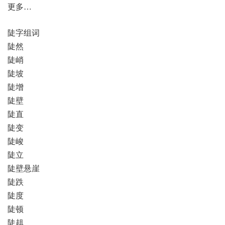
更多…
陡字组词
陡然
陡峭
陡坡
陡增
陡壁
陡直
陡变
陡峻
陡立
陡壁悬崖
陡跌
陡度
陡顿
陡趄