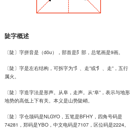
陡字概述
〔陡〕字拼音是（dǒu），部首是阝部，总笔画是9画。
〔陡〕字是左右结构，可拆字为“阝、走”或“⻖、走”，五行
属火。
〔陡〕字造字法是形声。从阜，走声。从“阜”，表示与地形
地势的高低上下有关。本义是山势陡峭。
〔陡〕字仓颉码是NLGYO，五笔是BFHY，四角号码是
74281，郑码是YBO，中文电码是7107，区位码是2224。