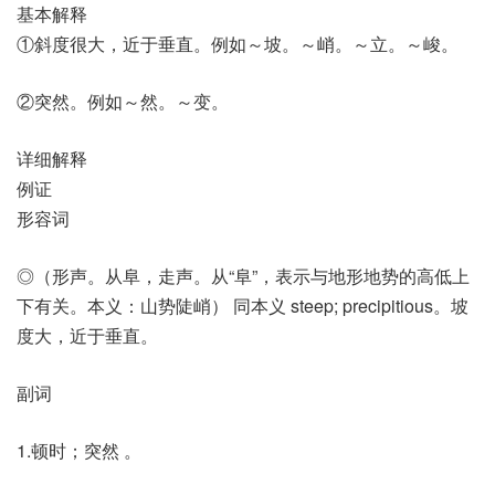
基本解释
①斜度很大，近于垂直。例如～坡。～峭。～立。～峻。
②突然。例如～然。～变。
详细解释
例证
形容词
◎（形声。从阜，走声。从“阜”，表示与地形地势的高低上
下有关。本义：山势陡峭） 同本义 steep; precipitious。坡
度大，近于垂直。
副词
1.顿时；突然 。