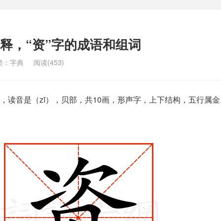
解释，“资”字的成语和组词
类：
字典
阅读(453)
，读音是（zī），贝部，共10画，形声字，上下结构，五行属金