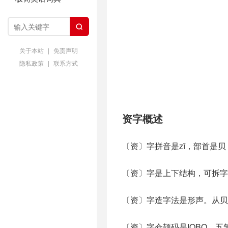

关于本站
|
免责声明
隐私政策
|
联系方式
资字概述
〔资〕字拼音是zī，部首是贝
〔资〕字是上下结构，可拆字
〔资〕字造字法是形声。从贝
〔资〕字仓颉码是IOBO，五笔