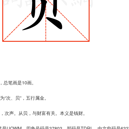
，总笔画是10画。
为“次、贝”，五行属金。
，次声。从贝，与财富有关。本义是钱财。
是UQWM，四角号码是37802，郑码是TDRL，中文电码是63