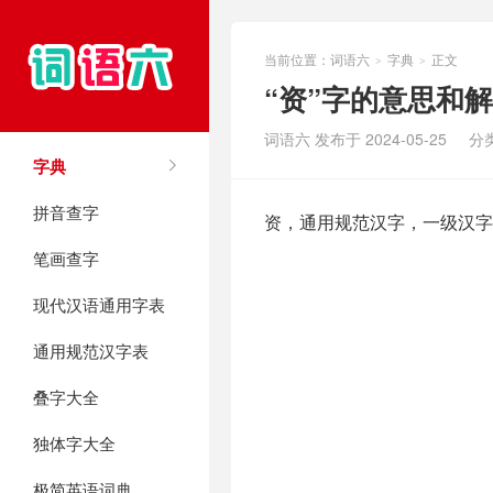
当前位置：
词语六
字典
正文
>
>
“资”字的意思和
词语六 发布于 2024-05-25
分
字典
拼音查字
资，通用规范汉字，一级汉字
笔画查字
现代汉语通用字表
通用规范汉字表
叠字大全
独体字大全
极简英语词典