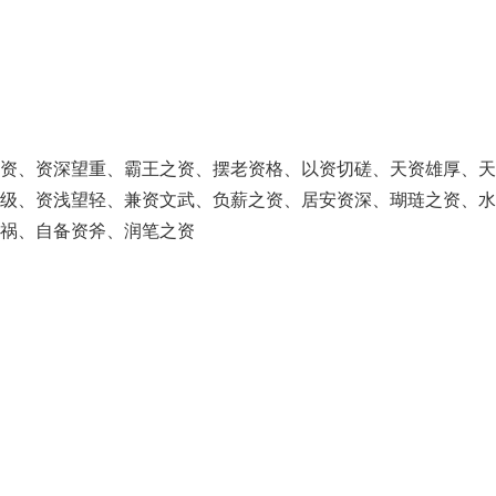
不资、资深望重、霸王之资、摆老资格、以资切磋、天资雄厚、天
半级、资浅望轻、兼资文武、负薪之资、居安资深、瑚琏之资、水
祸、自备资斧、润笔之资