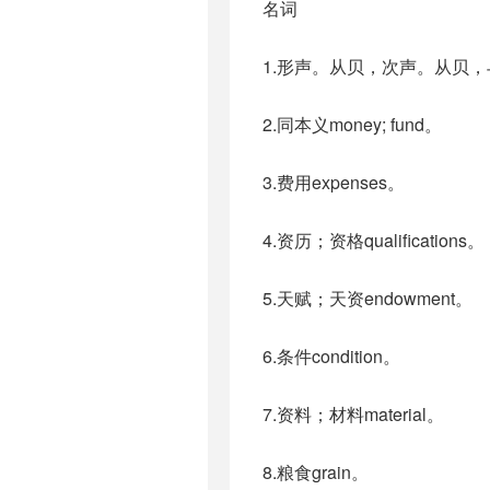
名词
1.形声。从贝，次声。从贝
2.同本义money; fund。
3.费用expenses。
4.资历；资格qualifications。
5.天赋；天资endowment。
6.条件condition。
7.资料；材料material。
8.粮食grain。