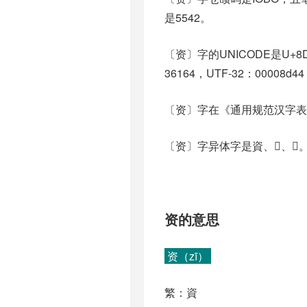
是5542。
〔资〕字的UNICODE是U+8
36164，UTF-32：00008d44
〔资〕字在《通用规范汉字表
〔资〕字异体字是資、𧷕、𪗓
资的意思
资（zī）
繁：資