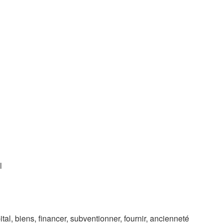
l
tal, biens, financer, subventionner, fournir, ancienneté