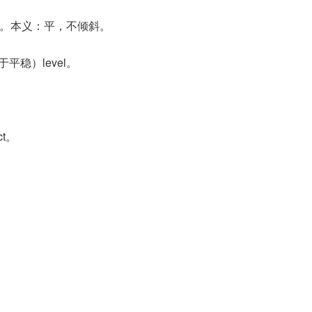
）声。本义：平，不倾斜。
平稳）level。
act。