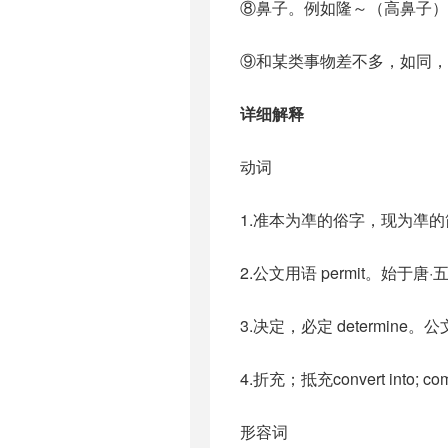
⑧鼻子。例如隆～（高鼻子）
⑨和某类事物差不多，如同，
详细解释
动词
1.准本为凖的俗字，现为凖
2.公文用语 permit。始于唐
3.决定，必定 determin
4.折充；抵充convert into; co
形容词