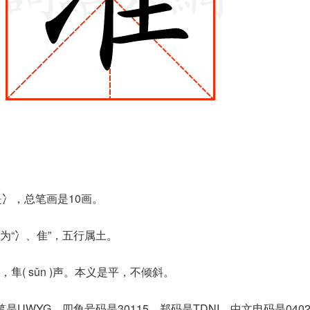
是冫，总笔画是10画。
为“冫、隹”，五行属土。
隼( sǔn )声。本义是平，不倾斜。
是UWYG，四角号码是30115，郑码是TDNI，中文电码是040