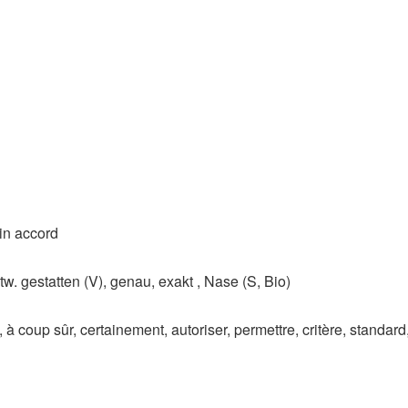
 in accord
tw. gestatten (V)​, genau, exakt , Nase (S, Bio)
 à coup sûr, certainement, autoriser, permettre, critère, standar