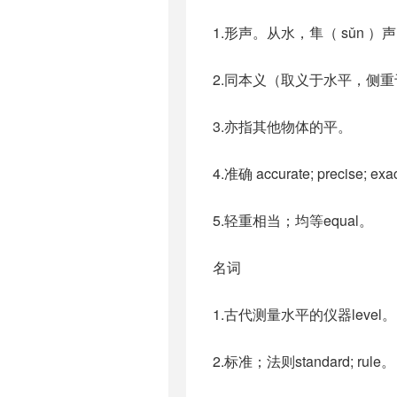
1.形声。从水，隼（ sǔn 
2.同本义（取义于水平，侧重于
3.亦指其他物体的平。
4.准确 accurate; precise; ex
5.轻重相当；均等equal。
名词
1.古代测量水平的仪器level。
2.标准；法则standard; rule。