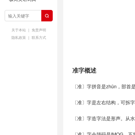

关于本站
|
免责声明
隐私政策
|
联系方式
准字概述
〔准〕字拼音是zhǔn，部首
〔准〕字是左右结构，可拆字
〔准〕字造字法是形声。从水，
〔准〕字仓颉码是IMOG，五笔