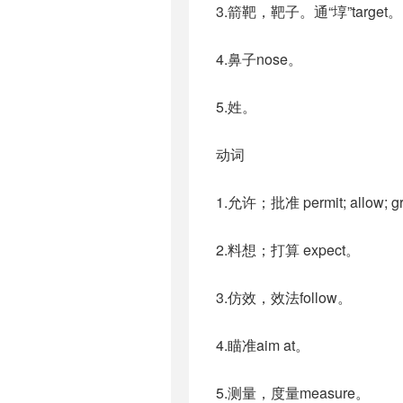
3.箭靶，靶子。通“埻”target。
4.鼻子nose。
5.姓。
动词
1.允许；批准 permit; all
2.料想；打算 expect。
3.仿效，效法follow。
4.瞄准aim at。
5.测量，度量measure。