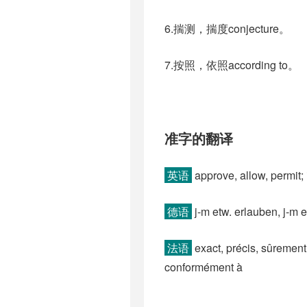
6.揣测，揣度conjecture。
7.按照，依照according to。
准字的翻译
英语
approve, allow, permit;
德语
j-m etw. erlauben, j-m e
法语
exact, précis, sûrement,
conformément à