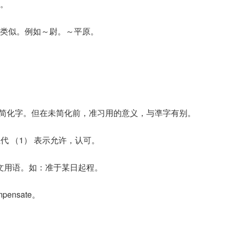
。
类似。例如～尉。～平原。
的简化字。但在未简化前，准习用的意义，与凖字有别。
·五代 （1） 表示允许，认可。
e。公文用语。如：准于某日起程。
mpensate。