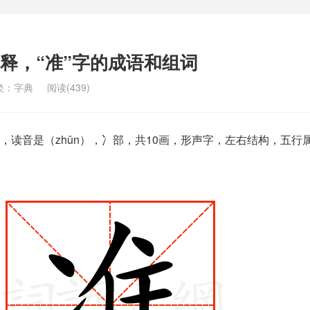
解释，“准”字的成语和组词
类：
字典
阅读(439)
，读音是（zhǔn），冫部，共10画，形声字，左右结构，五行