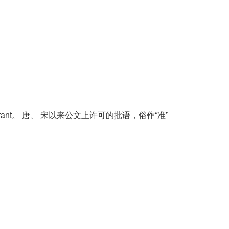
ow; grant。 唐、 宋以来公文上许可的批语，俗作“准”