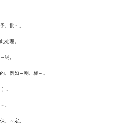
予。批～。
此处理。
～绳。
据的。例如～则。标～。
 ）。
～。
保。～定。