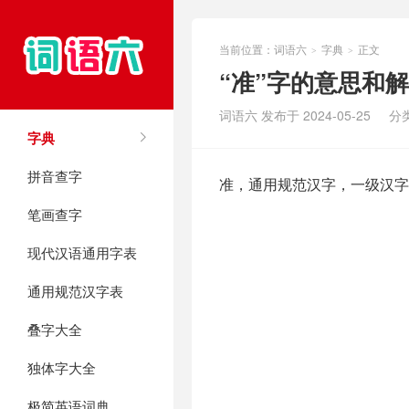
当前位置：
词语六
字典
正文
>
>
“准”字的意思和
词语六 发布于 2024-05-25
分
字典
拼音查字
准，通用规范汉字，一级汉字
笔画查字
现代汉语通用字表
通用规范汉字表
叠字大全
独体字大全
极简英语词典