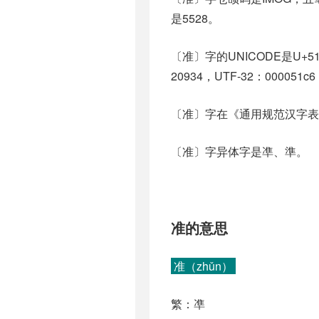
是5528。
〔准〕字的UNICODE是U+5
20934，UTF-32：000051c6
〔准〕字在《通用规范汉字表
〔准〕字异体字是凖、準。
准的意思
准（zhǔn）
繁：凖