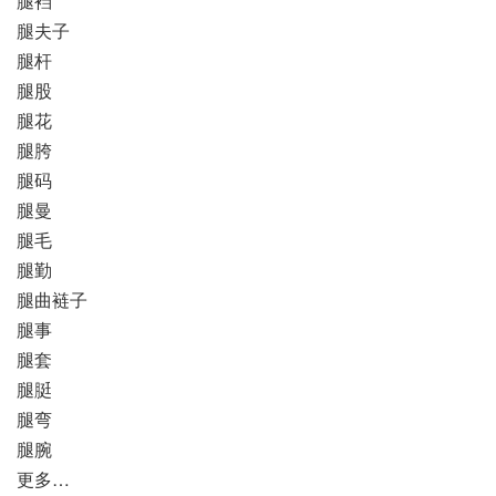
腿裆
腿夫子
腿杆
腿股
腿花
腿胯
腿码
腿曼
腿毛
腿勤
腿曲裢子
腿事
腿套
腿脡
腿弯
腿腕
更多…