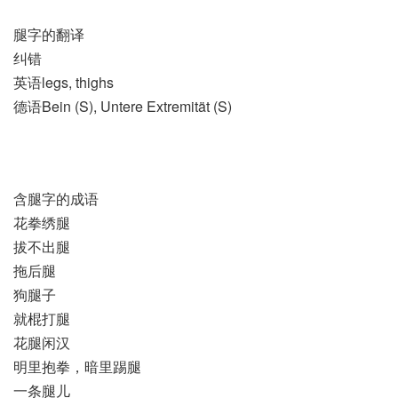
腿字的翻译
纠错
英语legs, thighs
德语Bein (S)​, Untere Extremität (S)
含腿字的成语
花拳绣腿
拔不出腿
拖后腿
狗腿子
就棍打腿
花腿闲汉
明里抱拳，暗里踢腿
一条腿儿