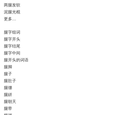
两腿发软
泥腿光棍
更多…
腿字组词
腿字开头
腿字结尾
腿字中间
腿开头的词语
腿脚
腿子
腿肚子
腿绷
腿絣
腿朝天
腿带