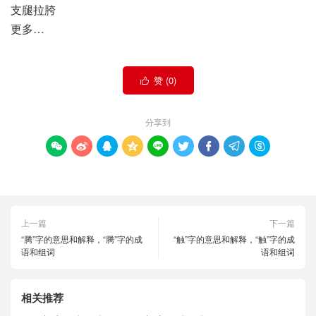
支腿拉胯
更多…
赞 (
0
)

分享到









上一篇
下一篇
“腾”字的意思和解释，“腾”字的成
“触”字的意思和解释，“触”字的成
语和组词
语和组词
相关推荐