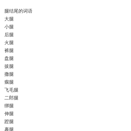
腿结尾的词语
大腿
小腿
后腿
火腿
裤腿
盘腿
拔腿
撒腿
瘸腿
飞毛腿
二郎腿
绑腿
伸腿
蹬腿
裹腿