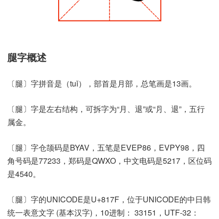
腿字概述
〔腿〕字拼音是（tuǐ），部首是月部，总笔画是13画。
〔腿〕字是左右结构，可拆字为“月、退”或“⺼、退”，五行
属金。
〔腿〕字仓颉码是BYAV，五笔是EVEP86，EVPY98，四
角号码是77233，郑码是QWXO，中文电码是5217，区位码
是4540。
〔腿〕字的UNICODE是U+817F，位于UNICODE的中日韩
统一表意文字 (基本汉字)，10进制： 33151，UTF-32：