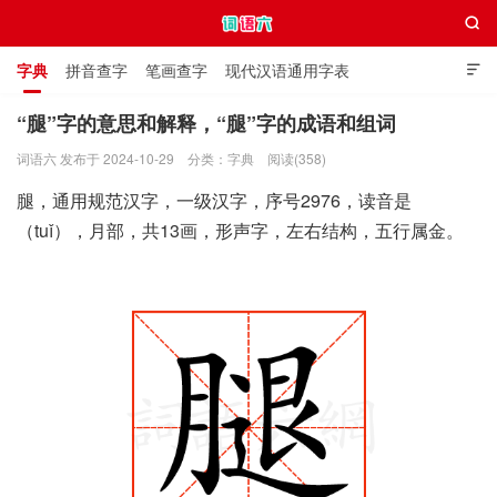

字典
拼音查字
笔画查字
现代汉语通用字表

通用规范汉字表
叠字大全
独体字大全
极简英语词典
“腿”字的意思和解释，“腿”字的成语和组词
词语六 发布于 2024-10-29
分类：
字典
阅读(358)
词语六
腿，通用规范汉字，一级汉字，序号2976，读音是
（tuǐ），月部，共13画，形声字，左右结构，五行属金。