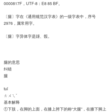
0000817F，UTF-8：E8 85 BF。
〔腿〕字在《通用规范汉字表》的一级字表中，序号
2976，属常用字。
〔腿〕字异体字是蹆、骽。
腿的意思
纠错
腿
tuǐ
ㄊㄨㄟˇ
基本解释
①下肢，在脚的上面，在膝上胯下的称“大腿”，在膝下脚上