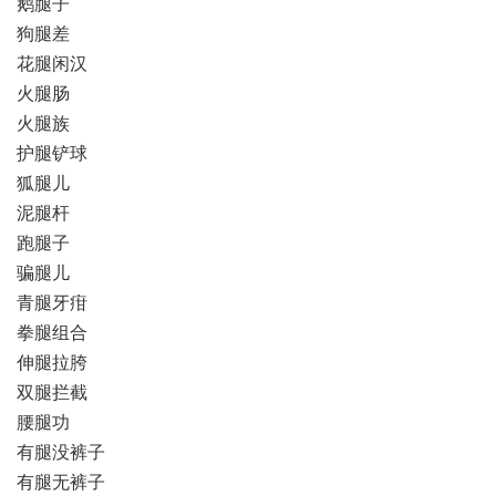
鹅腿子
狗腿差
花腿闲汉
火腿肠
火腿族
护腿铲球
狐腿儿
泥腿杆
跑腿子
骗腿儿
青腿牙疳
拳腿组合
伸腿拉胯
双腿拦截
腰腿功
有腿没裤子
有腿无裤子