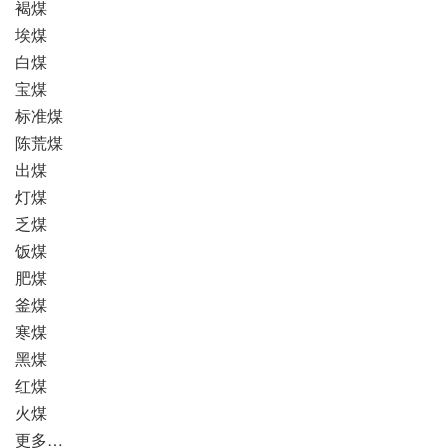
褐煤
埃煤
白煤
宝煤
标准煤
陈荒煤
出煤
灯煤
乏煤
饭煤
肥煤
釜煤
寒煤
黑煤
红煤
火煤
更多…