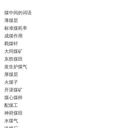
煤中间的词语
薄煤层
标准煤耗率
成煤作用
戳煤钎
大同煤矿
东胜煤田
发生炉煤气
厚煤层
火煤子
开滦煤矿
煤心煤样
配煤工
神府煤田
水煤气