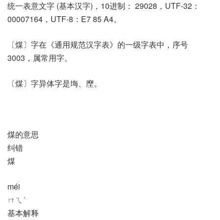
统一表意文字 (基本汉字)，10进制： 29028，UTF-32：
00007164，UTF-8：E7 85 A4。
〔煤〕字在《通用规范汉字表》的一级字表中，序号
3003，属常用字。
〔煤〕字异体字是㙁、塺。
煤的意思
纠错
煤
méi
ㄇㄟˊ
基本解释