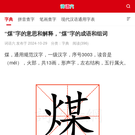

字典
拼音查字
笔画查字
现代汉语通用字表

通用规范汉字表
叠字大全
独体字大全
极简英语词典
“煤”字的意思和解释，“煤”字的成语和组词
词语六 发布于 2024-10-29
分类：
字典
阅读(396)
词语六
煤，通用规范汉字，一级汉字，序号3003，读音是
（méi），火部，共13画，形声字，左右结构，五行属火。