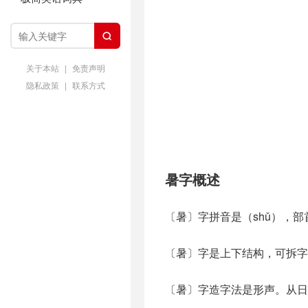

关于本站
|
免责声明
隐私政策
|
联系方式
暑字概述
〔暑〕字拼音是（shǔ），部
〔暑〕字是上下结构，可拆字
〔暑〕字造字法是形声。从