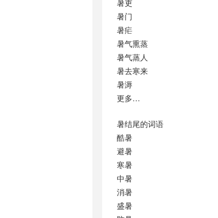
暑吏
暑门
暑疟
暑气熏蒸
暑气蒸人
暑去寒来
暑溽
更多…
暑结尾的词语
酷暑
避暑
寒暑
中暑
消暑
盛暑