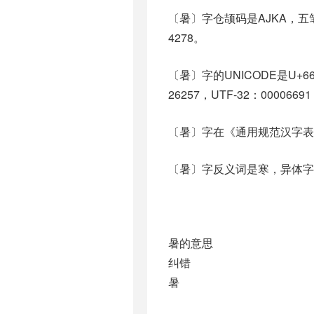
〔暑〕字仓颉码是AJKA，五笔
4278。
〔暑〕字的UNICODE是U+6
26257，UTF-32：00006691
〔暑〕字在《通用规范汉字表
〔暑〕字反义词是寒，异体字
暑的意思
纠错
暑