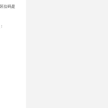
，区位码是
制：