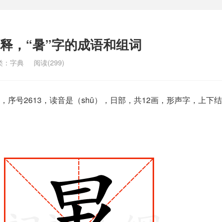
解释，“暑”字的成语和组词
类：
字典
阅读(299)
序号2613，读音是（shǔ），日部，共12画，形声字，上下