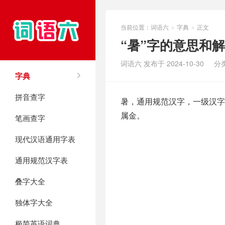
当前位置：
词语六
字典
正文
>
>
“暑”字的意思和
词语六 发布于 2024-10-30
分
字典
拼音查字
暑，通用规范汉字，一级汉字，
属金。
笔画查字
现代汉语通用字表
通用规范汉字表
叠字大全
独体字大全
极简英语词典