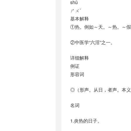
shǔ
ㄕㄨˇ
基本解释
①热。例如～天。～热。～假
②中医学“六淫”之一。
详细解释
例证
形容词
◎（形声。从日，者声。本义
名词
1.炎热的日子。