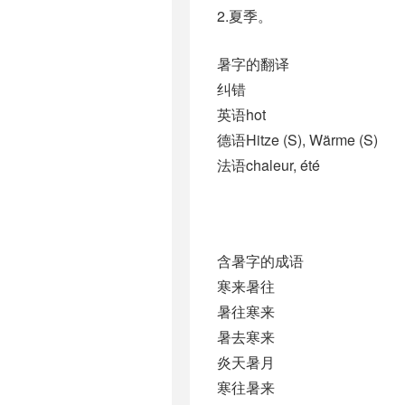
2.夏季。
暑字的翻译
纠错
英语hot
德语Hitze (S)​, Wärme (S)
法语chaleur, été
含暑字的成语
寒来暑往
暑往寒来
暑去寒来
炎天暑月
寒往暑来