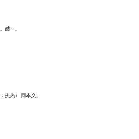
。酷～。
：炎热） 同本义。