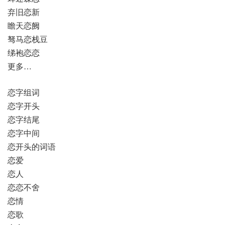
弃旧恋新
瞻天恋阙
驽马恋栈豆
绨袍恋恋
更多…
恋字组词
恋字开头
恋字结尾
恋字中间
恋开头的词语
恋爱
恋人
恋恋不舍
恋情
恋歌