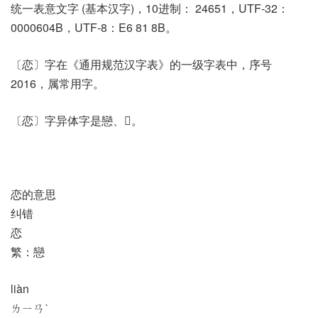
统一表意文字 (基本汉字)，10进制： 24651，UTF-32：
0000604B，UTF-8：E6 81 8B。
〔恋〕字在《通用规范汉字表》的一级字表中，序号
2016，属常用字。
〔恋〕字异体字是戀、𡆕。
恋的意思
纠错
恋
繁：戀
liàn
ㄌㄧㄢˋ