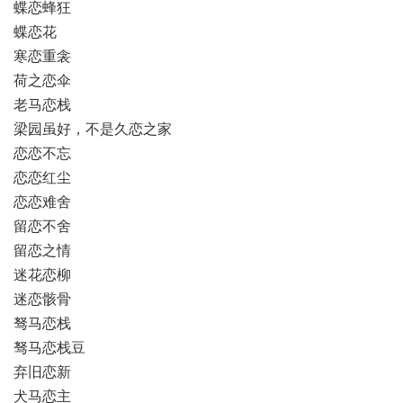
蝶恋蜂狂
蝶恋花
寒恋重衾
荷之恋伞
老马恋栈
梁园虽好，不是久恋之家
恋恋不忘
恋恋红尘
恋恋难舍
留恋不舍
留恋之情
迷花恋柳
迷恋骸骨
驽马恋栈
驽马恋栈豆
弃旧恋新
犬马恋主