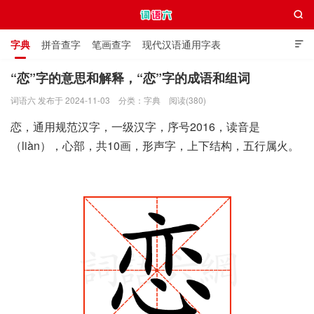

字典
拼音查字
笔画查字
现代汉语通用字表

通用规范汉字表
叠字大全
独体字大全
极简英语词典
“恋”字的意思和解释，“恋”字的成语和组词
词语六 发布于 2024-11-03
分类：
字典
阅读(380)
词语六
恋，通用规范汉字，一级汉字，序号2016，读音是
（liàn），心部，共10画，形声字，上下结构，五行属火。