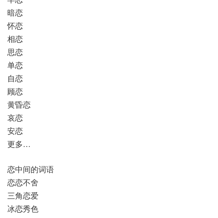
暗恋
怀恋
相恋
思恋
单恋
自恋
顾恋
黄昏恋
哀恋
安恋
更多…
恋中间的词语
恋恋不舍
三角恋爱
冰恋秀色