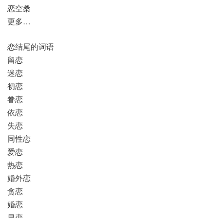
恋空桑
更多…
恋结尾的词语
留恋
迷恋
初恋
眷恋
依恋
失恋
同性恋
爱恋
热恋
婚外恋
贪恋
婚恋
早恋