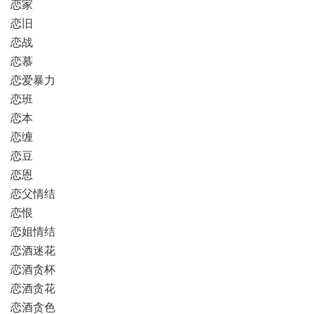
恋家
恋旧
恋战
恋慕
恋爱暴力
恋班
恋本
恋缠
恋豆
恋恩
恋父情结
恋恨
恋姐情结
恋酒迷花
恋酒贪杯
恋酒贪花
恋酒贪色