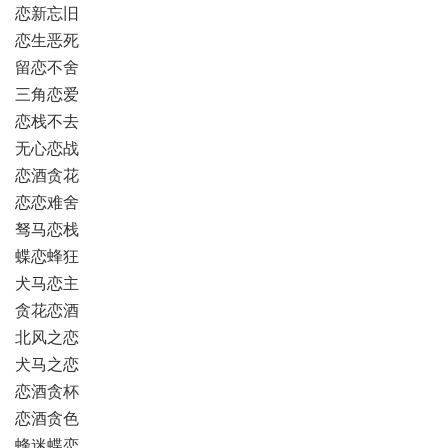
恋新忘旧
恋生恶死
留恋不舍
三角恋爱
恋栈不去
无心恋战
恋酒贪花
恋恋难舍
驽马恋栈
蝶恋蜂狂
犬马恋主
贪花恋酒
北风之恋
犬马之恋
恋酒贪杯
恋酒贪色
蜂迷蝶恋