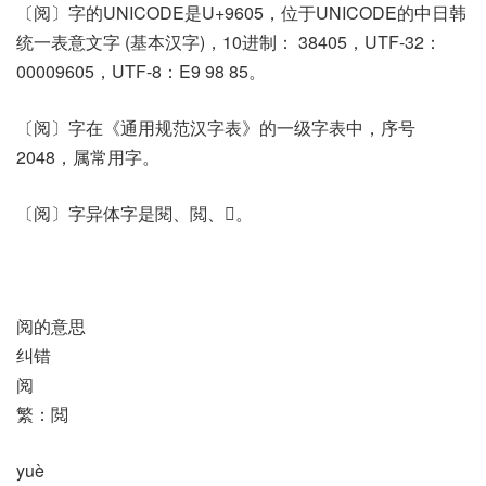
〔阅〕字的UNICODE是U+9605，位于UNICODE的中日韩
统一表意文字 (基本汉字)，10进制： 38405，UTF-32：
00009605，UTF-8：E9 98 85。
〔阅〕字在《通用规范汉字表》的一级字表中，序号
2048，属常用字。
〔阅〕字异体字是閱、閲、𧢅。
阅的意思
纠错
阅
繁：閲
yuè