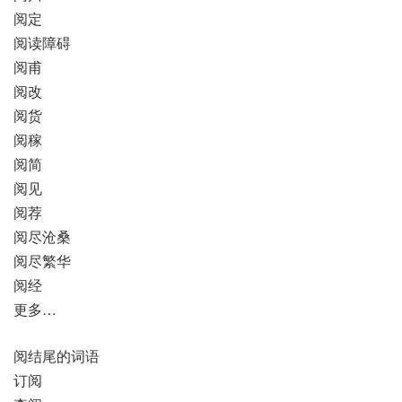
阅定
阅读障碍
阅甫
阅改
阅货
阅稼
阅简
阅见
阅荐
阅尽沧桑
阅尽繁华
阅经
更多…
阅结尾的词语
订阅