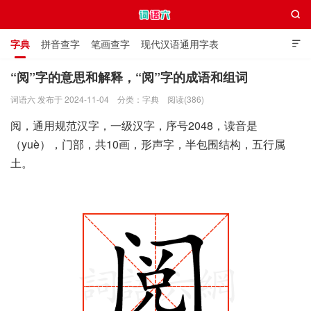

字典
拼音查字
笔画查字
现代汉语通用字表

通用规范汉字表
叠字大全
独体字大全
极简英语词典
“阅”字的意思和解释，“阅”字的成语和组词
词语六 发布于 2024-11-04
分类：
字典
阅读(386)
词语六
阅，通用规范汉字，一级汉字，序号2048，读音是
（yuè），门部，共10画，形声字，半包围结构，五行属
土。