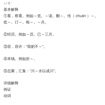
ㄩㄝˋ
基本解释
①看，察看。例如～览。～读。翻～。传（ chuán ）～。
批～。订～。检～。～兵。
②经历。例如～历。已～三月。
③容，容许：“我躬不～”。
④本钱。例如折～。
⑤总聚，汇集：“川～水以成川”。
详细解释
例证
动词