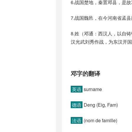
6.战国楚地，秦置邓县，是
7.战国魏邑，在今河南省孟
8.姓（邓通：西汉人，以自
汉光武刘秀作战，为东汉开国
邓字的翻译
英语
surname
德语
Deng (Eig, Fam)
法语
(nom de famille)​