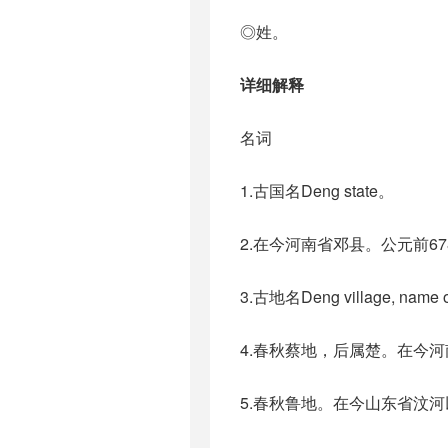
◎姓。
详细解释
名词
1.古国名Deng state。
2.在今河南省邓县。公元前6
3.古地名Deng village, name of
4.春秋蔡地，后属楚。在今
5.春秋鲁地。在今山东省汶