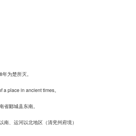
78年为楚所灭。
 a place in ancient times。
河南省郾城县东南。
河以南、运河以北地区（清兖州府境）