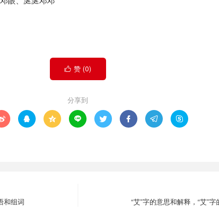
邓眼、涎涎邓邓
赞 (
0
)

分享到








成语和组词
“艾”字的意思和解释，“艾”