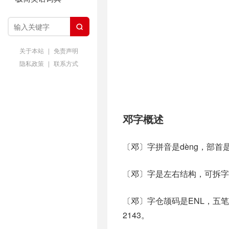

关于本站
|
免责声明
隐私政策
|
联系方式
邓字概述
〔邓〕字拼音是dèng，部首
〔邓〕字是左右结构，可拆字为
〔邓〕字仓颉码是ENL，五笔
2143。