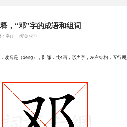
解释，“邓”字的成语和组词
类：
字典
阅读(427)
，读音是（dèng），阝部，共4画，形声字，左右结构，五行属