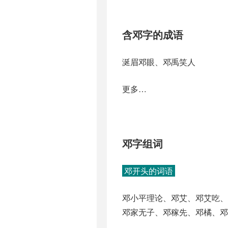
含邓字的成语
涎眉邓眼、邓禹笑人
更多…
邓字组词
邓开头的词语
邓小平理论、邓艾、邓艾吃
邓家无子、邓稼先、邓橘、邓