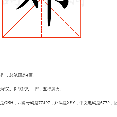
是阝，总笔画是4画。
“又、阝”或“又、⻏”，五行属火。
是CBH，四角号码是77427，郑码是XSY，中文电码是6772，