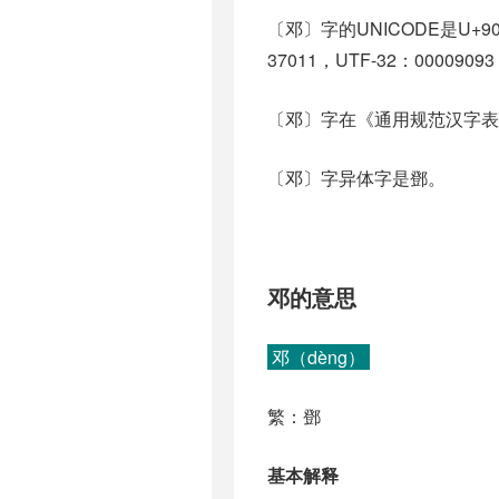
〔邓〕字的UNICODE是U+9
37011，UTF-32：00009093
〔邓〕字在《通用规范汉字表
〔邓〕字异体字是鄧。
邓的意思
邓（dèng）
繁：鄧
基本解释