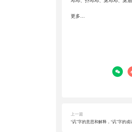
邓邓、扑邓邓、涎邓邓、涎眉
更多…

上一篇
“讥”字的意思和解释，“讥”字的