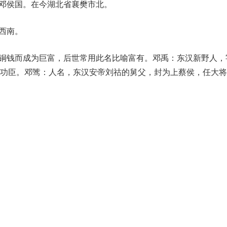
故邓侯国。在今湖北省襄樊市北。
县西南。
铸铜钱而成为巨富，后世常用此名比喻富有。邓禹：东汉新野人，
功臣。邓骘：人名，东汉安帝刘祜的舅父，封为上蔡侯，任大将