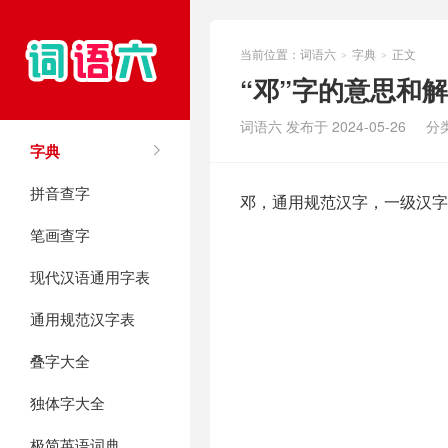
当前位置：
词语六
字典
正文
>
>
“邓”字的意思和
词语六 发布于 2024-05-26
分
字典
拼音查字
邓，通用规范汉字，一级汉字
笔画查字
现代汉语通用字表
通用规范汉字表
叠字大全
独体字大全
极简英语词典