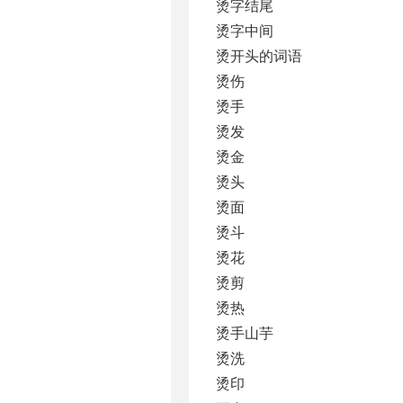
烫字结尾
烫字中间
烫开头的词语
烫伤
烫手
烫发
烫金
烫头
烫面
烫斗
烫花
烫剪
烫热
烫手山芋
烫洗
烫印