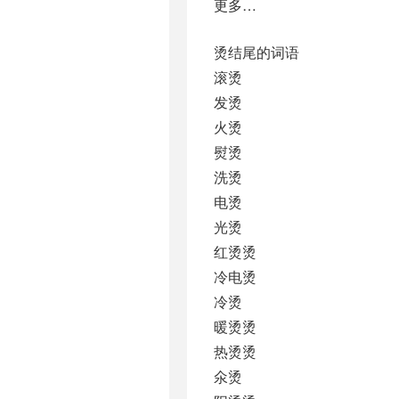
更多…
烫结尾的词语
滚烫
发烫
火烫
熨烫
洗烫
电烫
光烫
红烫烫
冷电烫
冷烫
暖烫烫
热烫烫
氽烫