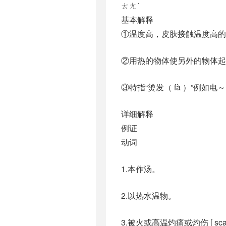
ㄊㄤˋ
基本解释
①温度高，皮肤接触温度高的
②用热的物体使另外的物体起
③特指“烫发（ fà ）”例如电
详细解释
例证
动词
1.本作汤。
2.以热水温物。
3.被火或高温灼痛或灼伤 [ sca