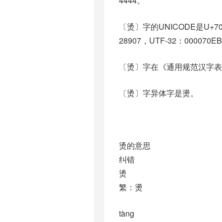
4444。
〔烫〕字的UNICODE是U+7
28907，UTF-32：000070E
〔烫〕字在《通用规范汉字表
〔烫〕字异体字是燙。
烫的意思
纠错
烫
繁：燙
tàng