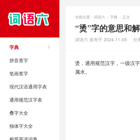
当前位置：
词语六
字典
正文
>
>
“烫”字的意思和
词语六 发布于 2024-11-05
分
字典
拼音查字
烫，通用规范汉字，一级汉字，
属水。
笔画查字
现代汉语通用字表
通用规范汉字表
叠字大全
独体字大全
极简英语词典