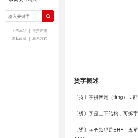

关于本站
|
免责声明
隐私政策
|
联系方式
烫字概述
〔烫〕字拼音是（tàng），
〔烫〕字是上下结构，可拆字
〔烫〕字仓颉码是EHF，五笔是