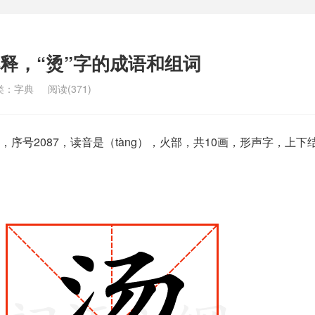
解释，“烫”字的成语和组词
类：
字典
阅读(371)
序号2087，读音是（tàng），火部，共10画，形声字，上下