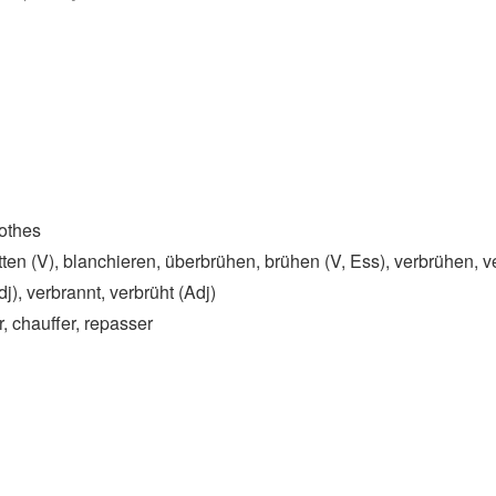
othes
ten (V)​, blanchieren, überbrühen, brühen (V, Ess)​, verbrühen, 
j)​, verbrannt, verbrüht (Adj)
, chauffer, repasser