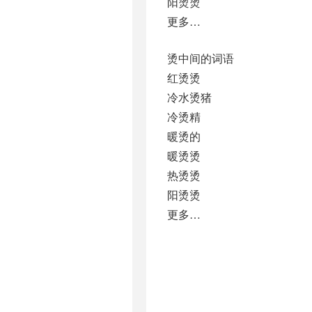
阳烫烫
更多…
烫中间的词语
红烫烫
冷水烫猪
冷烫精
暖烫的
暖烫烫
热烫烫
阳烫烫
更多…