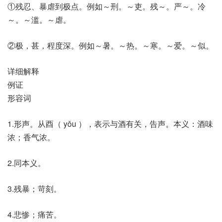
①残忍、暴虐到极点。例如～刑。～吏。残～。严～。冷
～。～滥。～虐。
②极，甚，程度深。例如～暑。～热。～寒。～爱。～似。
详细解释
例证
形容词
1.形声。从酉（ yǒu ），表示与酒有关，告声。本义：酒味
浓；香气浓。
2.同本义。
3.残暴；苛刻。
4.悲惨；痛苦。