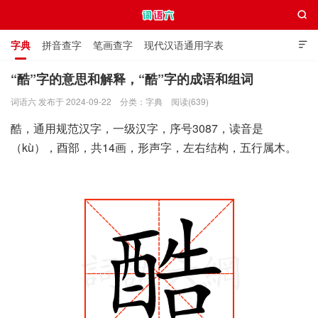

字典
拼音查字
笔画查字
现代汉语通用字表

通用规范汉字表
叠字大全
独体字大全
极简英语词典
“酷”字的意思和解释，“酷”字的成语和组词
词语六 发布于 2024-09-22
分类：
字典
阅读(639)
词语六
酷，通用规范汉字，一级汉字，序号3087，读音是
（kù），酉部，共14画，形声字，左右结构，五行属木。