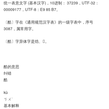
统一表意文字 (基本汉字)，10进制： 37239，UTF-32：
00009177，UTF-8：E9 85 B7。
〔酷〕字在《通用规范汉字表》的一级字表中，序号
3087，属常用字。
〔酷〕字异体字是焅、𨌒。
酷的意思
纠错
酷
kù
ㄎㄨˋ
基本解释