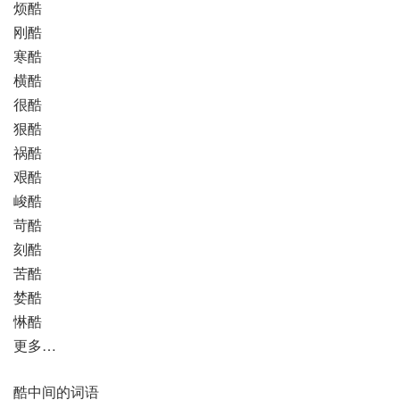
烦酷
刚酷
寒酷
横酷
很酷
狠酷
祸酷
艰酷
峻酷
苛酷
刻酷
苦酷
婪酷
惏酷
更多…
酷中间的词语