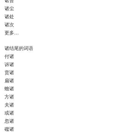
诸曹
诸尘
诸处
诸次
更多…
诸结尾的词语
付诸
诉诸
贲诸
扁诸
蟾诸
方诸
夫诸
或诸
忽诸
礛诸