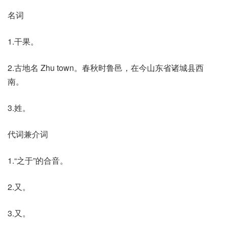
名词
1.干果。
2.古地名 Zhu town。春秋时鲁邑，在今山东省诸城县西
南。
3.姓。
代词兼介词
1.“之于”的合音。
2.又。
3.又。