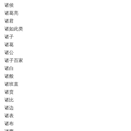
诸侯
诸葛亮
诸君
诸如此类
诸子
诸葛
诸公
诸子百家
诸白
诸般
诸班直
诸贲
诸比
诸边
诸表
诸布