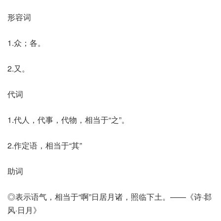
形容词
1.众；各。
2.又。
代词
1.代人，代事，代物，相当于“之”。
2.作定语，相当于“其”
助词
◎表示语气，相当于“啊”日居月诸，照临下土。——《诗·邶
风·日月》