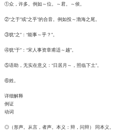
①众，许多。例如～位。～君。～侯。
②“之于”或“之乎”的合音。例如投～渤海之尾。
③犹“之”：“能事～乎？”。
④犹“于”：“宋人事资章甫适～越”。
⑤语助，无实在意义：“日居月～，照临下土”。
⑥姓。
详细解释
例证
动词
◎（形声。从言，者声。本义：辩，问辩） 同本义。