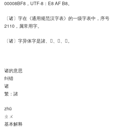
00008BF8，UTF-8：E8 AF B8。
〔诸〕字在《通用规范汉字表》的一级字表中，序号
2110，属常用字。
〔诸〕字异体字是諸、𢒕、𣦁、𧭷。
诸的意思
纠错
诸
繁：諸
zhū
ㄓㄨ
基本解释