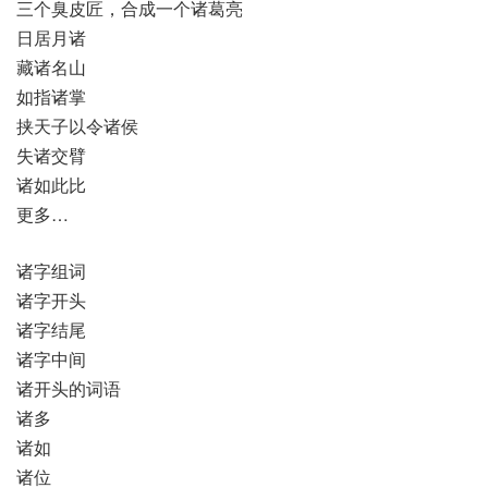
三个臭皮匠，合成一个诸葛亮
日居月诸
藏诸名山
如指诸掌
挟天子以令诸侯
失诸交臂
诸如此比
更多…
诸字组词
诸字开头
诸字结尾
诸字中间
诸开头的词语
诸多
诸如
诸位