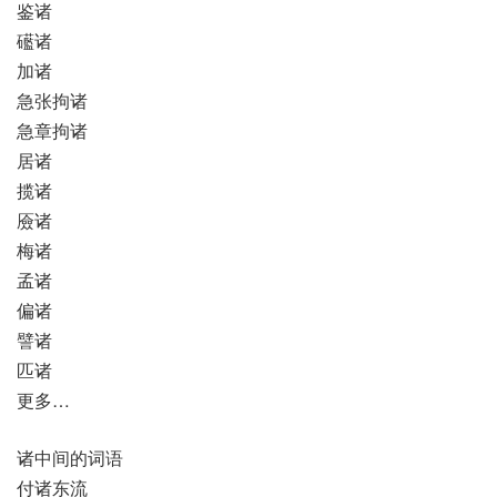
鉴诸
礷诸
加诸
急张拘诸
急章拘诸
居诸
揽诸
厱诸
梅诸
孟诸
偏诸
譬诸
匹诸
更多…
诸中间的词语
付诸东流