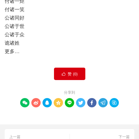
付诸一炬
付诸一笑
公诸同好
公诸于世
公诸于众
诡诸姓
更多…
赞 (
0
)

分享到









上一篇
下一篇