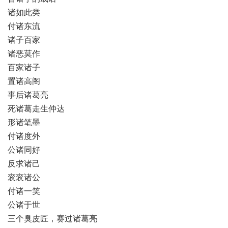
诸如此类
付诸东流
诸子百家
诸恶莫作
百家诸子
置诸高阁
事后诸葛亮
死诸葛走生仲达
形诸笔墨
付诸度外
公诸同好
反求诸己
衮衮诸公
付诸一笑
公诸于世
三个臭皮匠，赛过诸葛亮