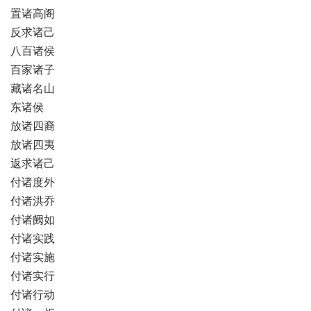
置诸高阁
反求诸己
八百诸侯
百家诸子
藏诸名山
东诸侯
放诸四裔
放诸四夷
返求诸己
付诸度外
付诸洪乔
付诸阙如
付诸实践
付诸实施
付诸实行
付诸行动