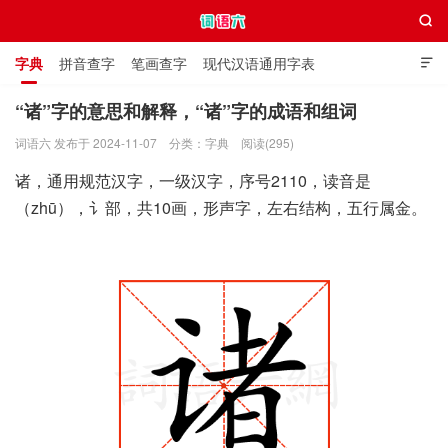

字典
拼音查字
笔画查字
现代汉语通用字表

通用规范汉字表
叠字大全
独体字大全
极简英语词典
“诸”字的意思和解释，“诸”字的成语和组词
词语六 发布于 2024-11-07
分类：
字典
阅读(295)
词语六
诸，通用规范汉字，一级汉字，序号2110，读音是
（zhū），讠部，共10画，形声字，左右结构，五行属金。