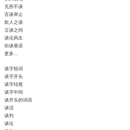
无所不谈
言谈举止
欺人之谈
立谈之间
谈论风生
街谈巷语
更多…
谈字组词
谈字开头
谈字结尾
谈字中间
谈开头的词语
谈话
谈判
谈论