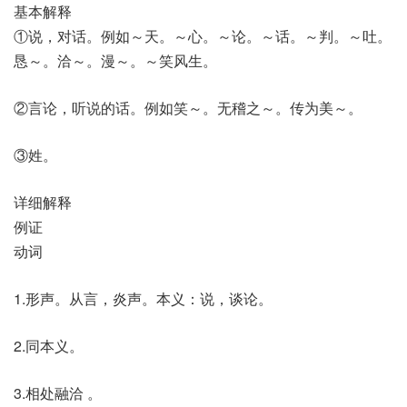
基本解释
①说，对话。例如～天。～心。～论。～话。～判。～吐。
恳～。洽～。漫～。～笑风生。
②言论，听说的话。例如笑～。无稽之～。传为美～。
③姓。
详细解释
例证
动词
1.形声。从言，炎声。本义：说，谈论。
2.同本义。
3.相处融洽 。