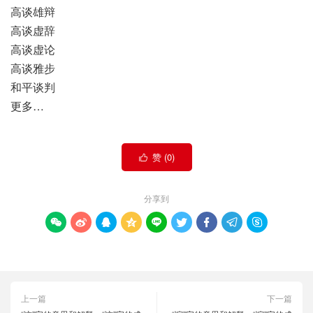
高谈雄辩
高谈虚辞
高谈虚论
高谈雅步
和平谈判
更多…
赞 (
0
)

分享到









上一篇
下一篇