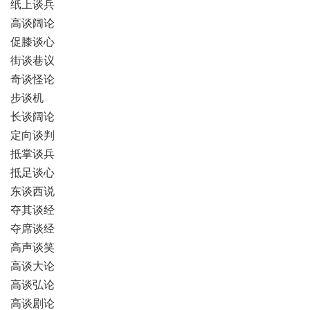
纸上谈兵
高谈阔论
促膝谈心
街谈巷议
奇谈怪论
步谈机
长谈阔论
定向谈判
抵掌谈兵
抵足谈心
东谈西说
夺其谈经
夺席谈经
高声谈笑
高谈大论
高谈弘论
高谈剧论