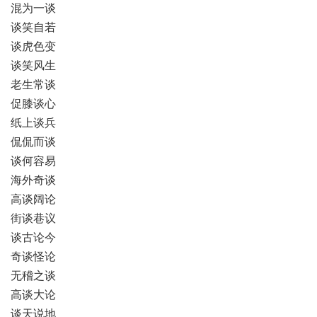
混为一谈
谈笑自若
谈虎色变
谈笑风生
老生常谈
促膝谈心
纸上谈兵
侃侃而谈
谈何容易
海外奇谈
高谈阔论
街谈巷议
谈古论今
奇谈怪论
无稽之谈
高谈大论
谈天说地