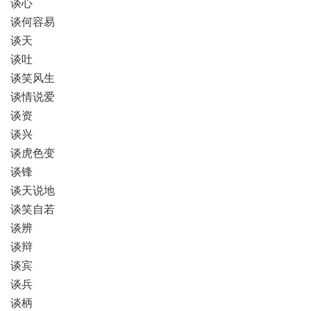
谈心
谈何容易
谈天
谈吐
谈笑风生
谈情说爱
谈资
谈兴
谈虎色变
谈锋
谈天说地
谈笑自若
谈辨
谈辩
谈宾
谈兵
谈柄