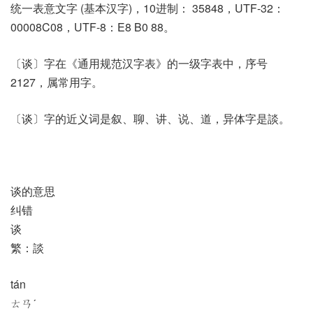
统一表意文字 (基本汉字)，10进制： 35848，UTF-32：
00008C08，UTF-8：E8 B0 88。
〔谈〕字在《通用规范汉字表》的一级字表中，序号
2127，属常用字。
〔谈〕字的近义词是叙、聊、讲、说、道，异体字是談。
谈的意思
纠错
谈
繁：談
tán
ㄊㄢˊ