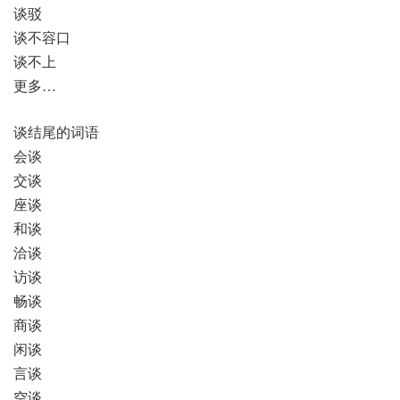
谈驳
谈不容口
谈不上
更多…
谈结尾的词语
会谈
交谈
座谈
和谈
洽谈
访谈
畅谈
商谈
闲谈
言谈
空谈