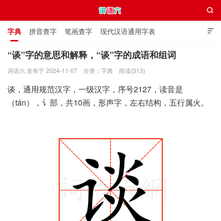

字典
拼音查字
笔画查字
现代汉语通用字表

通用规范汉字表
叠字大全
独体字大全
极简英语词典
“谈”字的意思和解释，“谈”字的成语和组词
词语六 发布于 2024-11-07
分类：
字典
阅读(313)
词语六
谈，通用规范汉字，一级汉字，序号2127，读音是
（tán），讠部，共10画，形声字，左右结构，五行属火。