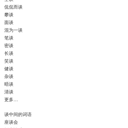
侃侃而谈
攀谈
面谈
混为一谈
笔谈
密谈
长谈
笑谈
健谈
杂谈
晤谈
清谈
更多…
谈中间的词语
座谈会