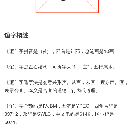
谊字概述
〔谊〕字拼音是（yì），部首是讠部，总笔画是10画。
〔谊〕字是左右结构，可拆字为“讠、宜”，五行属木。
〔谊〕字造字法是会意兼形声。从言，从宜，宜亦声。宜，
表示合宜。本义是合宜的道德、行为或道理。
〔谊〕字仓颉码是IVJBM，五笔是YPEG，四角号码是
33712，郑码是SWLC，中文电码是6146，区位码是
5074。