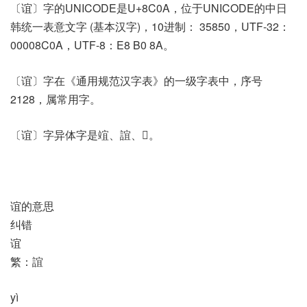
〔谊〕字的UNICODE是U+8C0A，位于UNICODE的中日
韩统一表意文字 (基本汉字)，10进制： 35850，UTF-32：
00008C0A，UTF-8：E8 B0 8A。
〔谊〕字在《通用规范汉字表》的一级字表中，序号
2128，属常用字。
〔谊〕字异体字是竩、誼、𧧼。
谊的意思
纠错
谊
繁：誼
yì