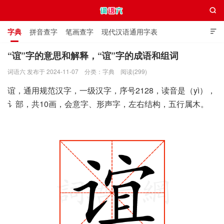

字典
拼音查字
笔画查字
现代汉语通用字表

通用规范汉字表
叠字大全
独体字大全
极简英语词典
“谊”字的意思和解释，“谊”字的成语和组词
词语六 发布于 2024-11-07
分类：
字典
阅读(299)
词语六
谊，通用规范汉字，一级汉字，序号2128，读音是（yì），
讠部，共10画，会意字、形声字，左右结构，五行属木。