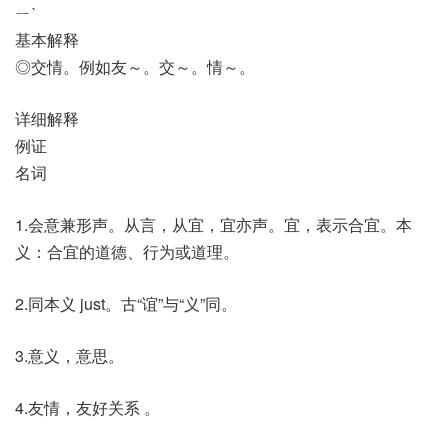
ㄧˋ
基本解释
◎交情。例如友～。交～。情～。
详细解释
例证
名词
1.会意兼形声。从言，从宜，宜亦声。宜，表示合宜。本
义：合宜的道德、行为或道理。
2.同本义 just。古“谊”与“义”同。
3.意义，意思。
4.友情，友好关系 。