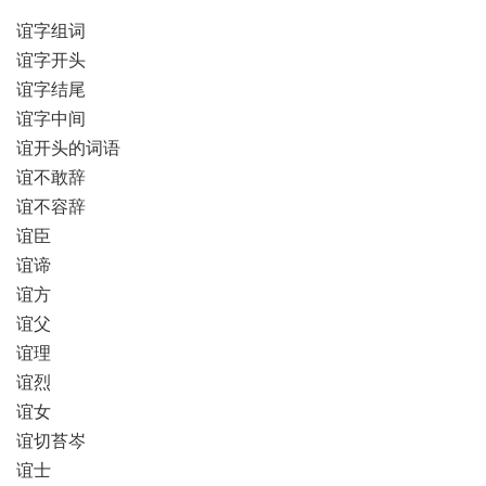
谊字组词
谊字开头
谊字结尾
谊字中间
谊开头的词语
谊不敢辞
谊不容辞
谊臣
谊谛
谊方
谊父
谊理
谊烈
谊女
谊切苔岑
谊士