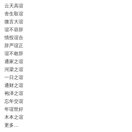
云天高谊
舍生取谊
微言大谊
谊不容辞
情投谊合
辞严谊正
谊不敢辞
通家之谊
河梁之谊
一日之谊
通财之谊
袍泽之谊
忘年交谊
年谊世好
木本之谊
更多…