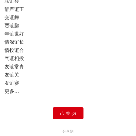
联谊会
辞严谊正
交谊舞
贾谊鵩
年谊世好
情深谊长
情投谊合
气谊相投
友谊常青
友谊关
友谊赛
更多…
赞 (
0
)

分享到