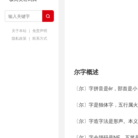

关于本站
|
免责声明
隐私政策
|
联系方式
尔字概述
〔尔〕字拼音是ěr，部首是
〔尔〕字是独体字，五行属火
〔尔〕字造字法是形声。本义
〔尔〕字仓颉码是NF，五笔是Q