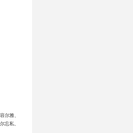
容尔雅、
尔忘私、