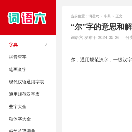
当前位置：
词语六
字典
正文
>
>
“尔”字的意思和
词语六 发布于 2024-05-26
分
字典
拼音查字
尔，通用规范汉字，一级汉字
笔画查字
现代汉语通用字表
通用规范汉字表
叠字大全
独体字大全
极简英语词典