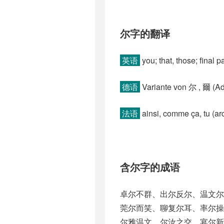
尔字的翻译
英语
you; that, those; final pa
德语
Variante von 尔 , 爾 (Adv)
法语
ainsi, comme ça, tu (arc
含尔字的成语
卓尔不群、出尔反尔、温文
莞尔而笑、聊复尔耳、率尔
尔雅温文、尔汝之交、宴尔新