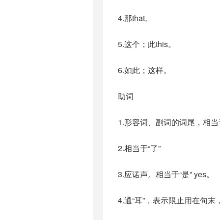
4.那that。
5.这个；此this。
6.如此；这样。
助词
1.形容词、副词的词尾，相当于
2.相当于“了”
3.应诺声。相当于“是” yes。
4.通“耳”，表示限止用在句末，