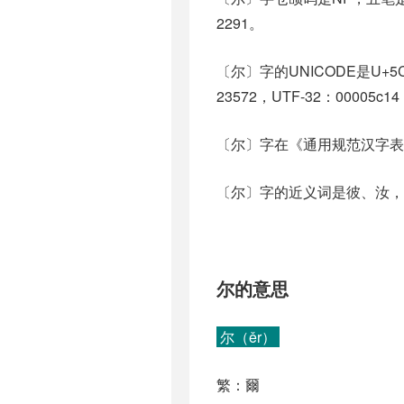
2291。
〔尔〕字的UNICODE是U+5
23572，UTF-32：00005c14
〔尔〕字在《通用规范汉字表
〔尔〕字的近义词是彼、汝，反义
尔的意思
尔（ěr）
繁：爾