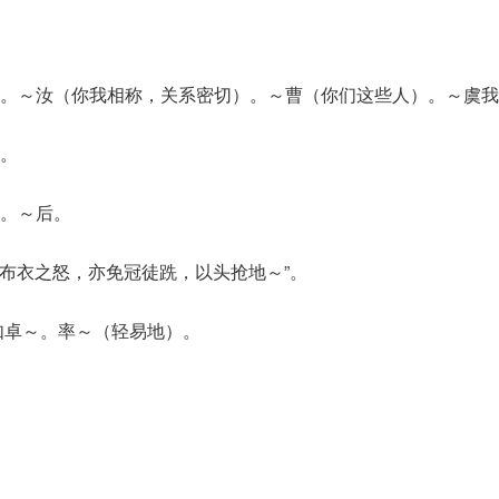
。～汝（你我相称，关系密切）。～曹（你们这些人）。～虞我
。
。～后。
“布衣之怒，亦免冠徒跣，以头抢地～”。
例如卓～。率～（轻易地）。