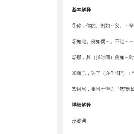
基本解释
①你，你的。例如～父。～辈
②如此。例如偶～。不过～～
③那，其（指时间）例如～时
④而已，罢了（亦作“耳”）：
⑤词尾，相当于“地”、“然”
详细解释
形容词