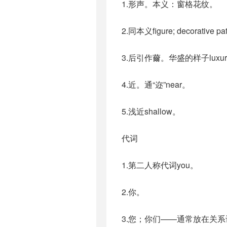
1.形声。本义：窗格花纹。
2.同本义figure; decorative pa
3.后引作薾。华盛的样子luxuri
4.近。通“迩”near。
5.浅近shallow。
代词
1.第二人称代词you。
2.你。
3.您；你们——通常放在关系