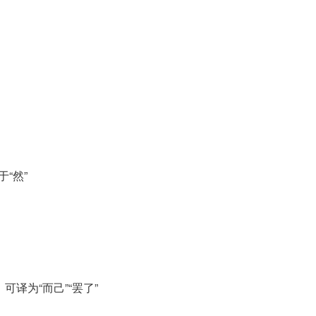
“然”
可译为“而己”“罢了”