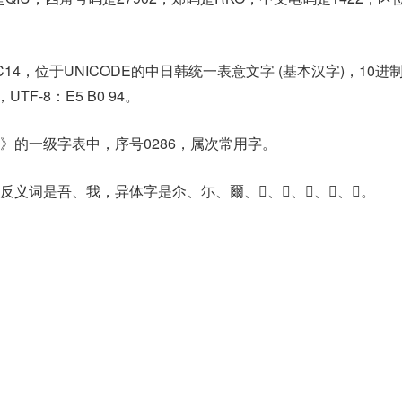
C14，位于UNICODE的中日韩统一表意文字 (基本汉字)，10进
，UTF-8：E5 B0 94。
》的一级字表中，序号0286，属次常用字。
词是吾、我，异体字是尒、尓、爾、𠇍、𠑂、𡭗、𢀪、𣙡。