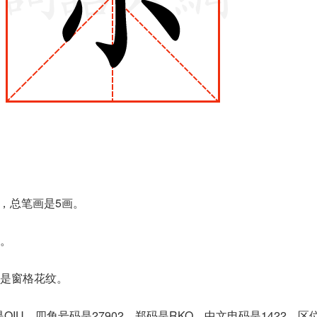
小，总笔画是5画。
。
是窗格花纹。
IU，四角号码是27902，郑码是RKO，中文电码是1422，区