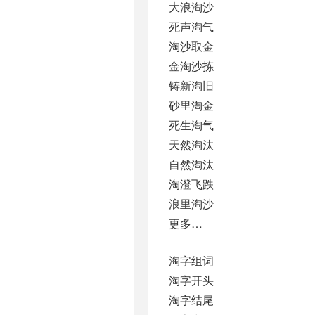
大浪淘沙
死声淘气
淘沙取金
金淘沙拣
铸新淘旧
砂里淘金
死生淘气
天然淘汰
自然淘汰
淘澄飞跌
浪里淘沙
更多…
淘字组词
淘字开头
淘字结尾