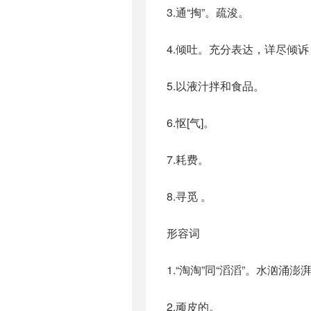
3.通“掏”。疏浚。
4.倾吐。充分表达，详尽倾诉
5.以液汁拌和食品。
6.怄[气]。
7.耗费。
8.寻觅 。
形容词
1.“淘淘”同“滔滔”。水汹涌澎
2.顽皮的。