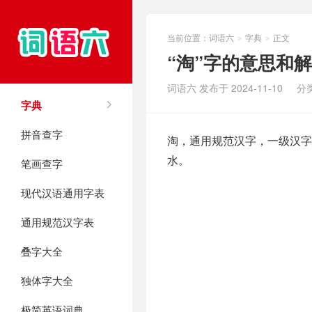
当前位置：
词语六
字典
正文
>
>
“淘”字的意思和
词语六 发布于 2024-11-10
分
字典
拼音查字
淘，通用规范汉字，一级汉字，
水。
笔画查字
现代汉语通用字表
通用规范汉字表
叠字大全
独体字大全
极简英语词典