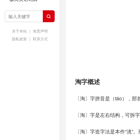

关于本站
|
免责声明
隐私政策
|
联系方式
淘字概述
〔淘〕字拼音是（táo），部
〔淘〕字是左右结构，可拆字
〔淘〕字造字法是本作“洮”。形