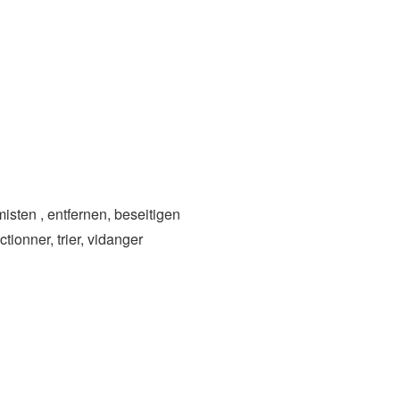
ten , entfernen, beseitigen
ionner, trier, vidanger