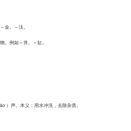
～金。～汰。
污物。例如～井。～缸。
 táo ）声。本义：用水冲洗，去除杂质。