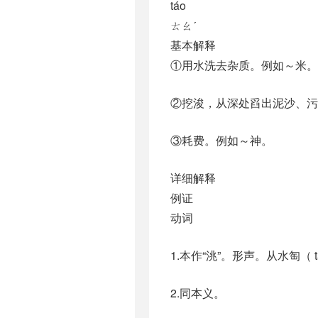
táo
ㄊㄠˊ
基本解释
①用水洗去杂质。例如～米。
②挖浚，从深处舀出泥沙、
③耗费。例如～神。
详细解释
例证
动词
1.本作“洮”。形声。从水匋（
2.同本义。