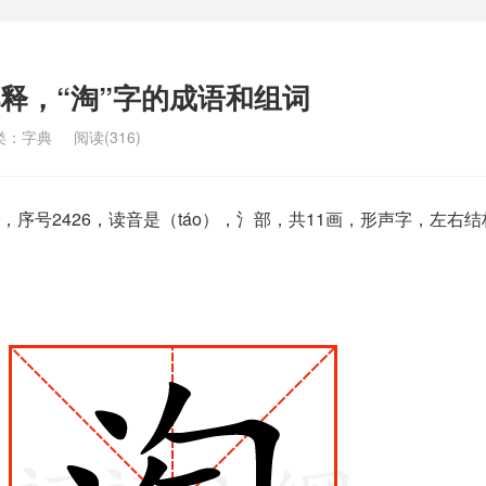
解释，“淘”字的成语和组词
类：
字典
阅读(316)
序号2426，读音是（táo），氵部，共11画，形声字，左右