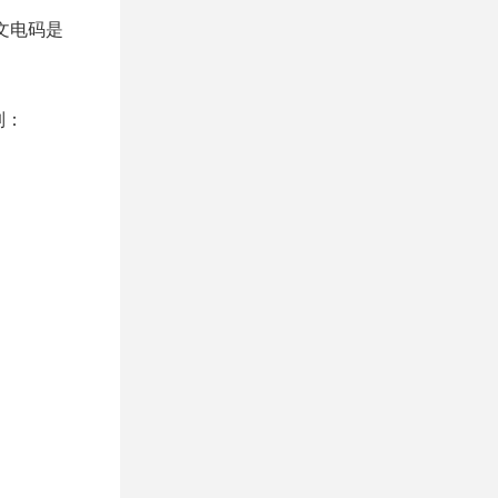
中文电码是
制：