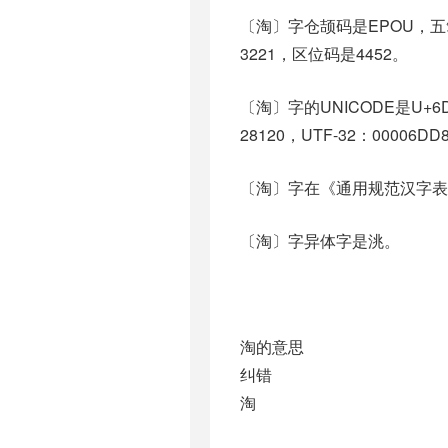
〔淘〕字仓颉码是EPOU，五笔
3221，区位码是4452。
〔淘〕字的UNICODE是U+
28120，UTF-32：00006DD
〔淘〕字在《通用规范汉字表
〔淘〕字异体字是洮。
淘的意思
纠错
淘