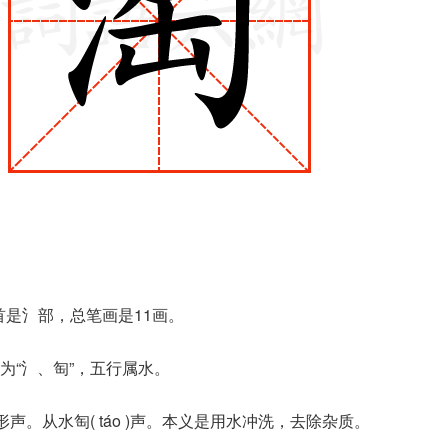
首是氵部，总笔画是11画。
为“氵、匋”，五行属水。
声。从水匋( táo )声。本义是用水冲洗，去除杂质。