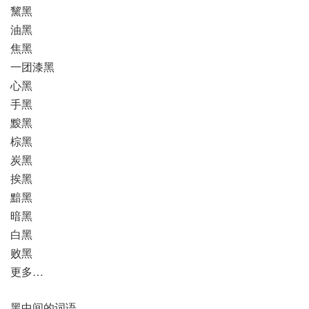
黧黑
油黑
焦黑
一团漆黑
心黑
手黑
黢黑
棕黑
炭黑
挨黑
黯黑
暗黑
白黑
败黑
更多…
黑中间的词语