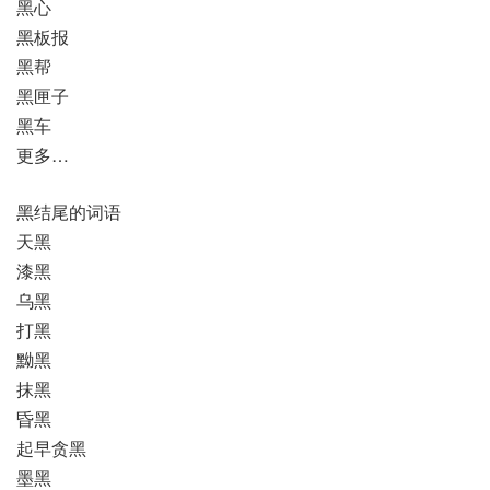
黑心
黑板报
黑帮
黑匣子
黑车
更多…
黑结尾的词语
天黑
漆黑
乌黑
打黑
黝黑
抹黑
昏黑
起早贪黑
墨黑