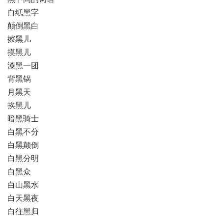
白纸黑字
颠倒黑白
擦黑儿
摸黑儿
漆黑一团
背黑锅
月黑天
挨黑儿
暗黑骑士
白黑不分
白黑颠倒
白黑分明
白黑众
白山黑水
白天黑夜
白往黑归