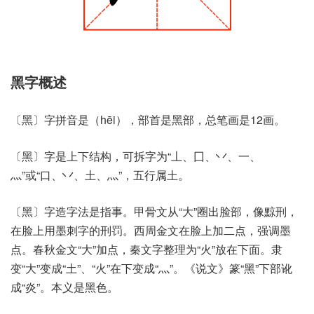
黑字概述
〔黑〕字拼音是（hēi），部首是黑部，总笔画是12画。
〔黑〕字是上下结构，可拆字为“丄、囗、丷、一、
灬”或“口、丷、土、灬”，五行属土。
〔黑〕字造字法是指事。甲骨文从“大”圈出脸部，像黥刑，
在脸上用墨刺字的刑罚。西周金文在脸上加二点，强调墨
点。春秋金文“大”加点，秦文字整理为“火”放在下面。隶
变“大”变成“土”、“火”在下变成“灬”。《说文》篆“黑”下部讹
成“炎”。本义是黑色。