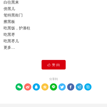
白往黑来
傍黑儿
笔特黑衙门
擦黑板
吃黑饭，护漆柱
吃黑枣
吃黑枣儿
更多…
赞 (
0
)

分享到








