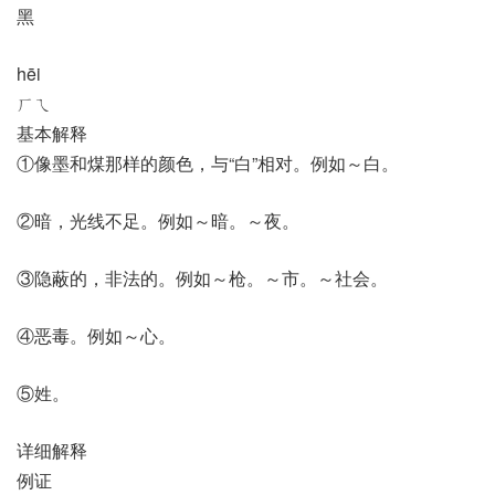
黑
hēi
ㄏㄟ
基本解释
①像墨和煤那样的颜色，与“白”相对。例如～白。
②暗，光线不足。例如～暗。～夜。
③隐蔽的，非法的。例如～枪。～市。～社会。
④恶毒。例如～心。
⑤姓。
详细解释
例证