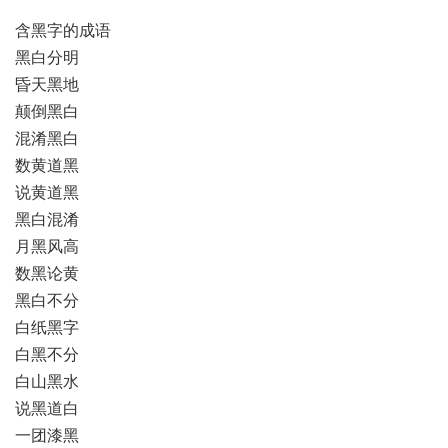
含黑字的成语
黑白分明
昏天黑地
颠倒黑白
混淆黑白
数黄道黑
说黄道黑
黑白混淆
月黑风高
数黑论黄
黑白不分
白纸黑字
白黑不分
白山黑水
说黑道白
一团漆黑