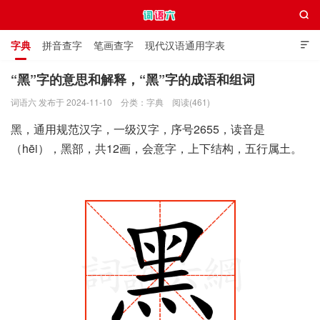

字典
拼音查字
笔画查字
现代汉语通用字表

通用规范汉字表
叠字大全
独体字大全
极简英语词典
“黑”字的意思和解释，“黑”字的成语和组词
词语六 发布于 2024-11-10
分类：
字典
阅读(461)
词语六
黑，通用规范汉字，一级汉字，序号2655，读音是
（hēi），黑部，共12画，会意字，上下结构，五行属土。