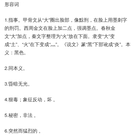
形容词
1.指事。甲骨文从“大”圈出脸部，像黥刑，在脸上用墨刺字
的刑罚。西周金文在脸上加二点，强调墨点。春秋金
文“大”加点，秦文字整理为“火”放在下面。隶变“大”变
成“土”、“火”在下变成“灬”。《说文》篆“黑”下部讹成“炎”。本
义：黑色。
2.同本义。
3.昏暗无光。
4.狠毒；象征反动，坏 。
5.秘密，非法 。
6.突然而猛烈的 。