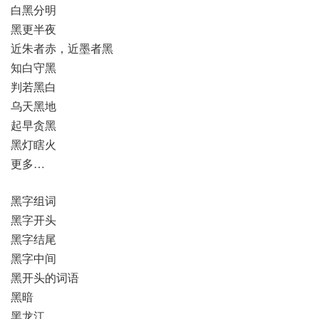
白黑分明
黑更半夜
近朱者赤，近墨者黑
知白守黑
判若黑白
乌天黑地
起早贪黑
黑灯瞎火
更多…
黑字组词
黑字开头
黑字结尾
黑字中间
黑开头的词语
黑暗
黑龙江