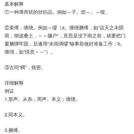
基本解释
①一种薄而软的丝织品。例如～子。纺～。～缎。
②束缚，缠绕。例如～缪（a。缠绕捆缚，如“迨天之未阴
雨，彻波桑土，～～牖户”，意思是没下雨之前，就要把门
窗捆绑牢固，后遂用“未雨绸缪”喻事前做好准备工作；b。
缠绵，如“情意～～”）。
③古同“稠”，致密。
详细解释
例证
1.形声。从糸，周声。本义：缠绕。
2.同本义。
3.捆缚。