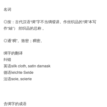
名词
◎按：古代汉语“绸”字不当绸缎讲。作丝织品的“绸”本写
作“紬”） 丝织品的总称 。
◎通“稠”。致密；稠密。
绸字的翻译
纠错
英语silk cloth, satin damask
德语leichte Seide
法语soie, soierie
含绸字的成语