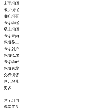
未雨绸缪
绫罗绸缎
唯唯绸否
绸缪帷幄
桑土绸缪
绸缪未雨
绸缪桑土
绸缪牖户
绸缪帐扆
绸缪帷帐
绸缪束薪
交横绸缪
绸儿缎儿
更多…
绸字组词
绸字开头