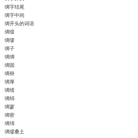
绸字结尾
绸字中间
绸开头的词语
绸缎
绸缪
绸子
绸绸
绸固
绸褂
绸厚
绸绩
绸绢
绸寥
绸密
绸绵
绸缪桑土