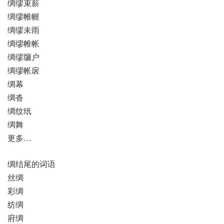
绸缪束薪
绸缪帷幄
绸缪未雨
绸缪帷帐
绸缪牖户
绸缪帐扆
绸幕
绸沓
绸纹纸
绸舞
更多…
绸结尾的词语
丝绸
彩绸
纺绸
府绸