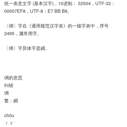
统一表意文字 (基本汉字)，10进制： 32504，UTF-32：
00007EF8，UTF-8：E7 BB B8。
〔绸〕字在《通用规范汉字表》的一级字表中，序号
2495，属常用字。
〔绸〕字异体字是綢。
绸的意思
纠错
绸
繁：綢
chóu
ㄔㄡˊ