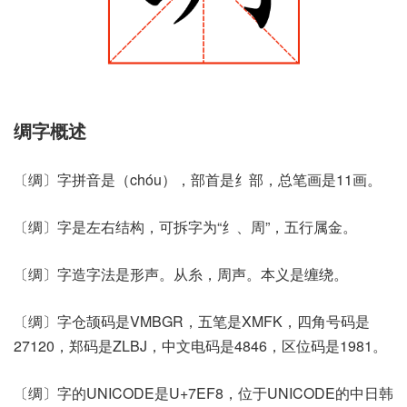
绸字概述
〔绸〕字拼音是（chóu），部首是纟部，总笔画是11画。
〔绸〕字是左右结构，可拆字为“纟、周”，五行属金。
〔绸〕字造字法是形声。从糸，周声。本义是缠绕。
〔绸〕字仓颉码是VMBGR，五笔是XMFK，四角号码是
27120，郑码是ZLBJ，中文电码是4846，区位码是1981。
〔绸〕字的UNICODE是U+7EF8，位于UNICODE的中日韩