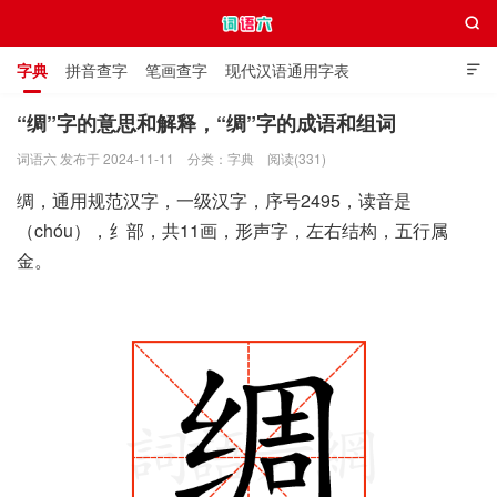

字典
拼音查字
笔画查字
现代汉语通用字表

通用规范汉字表
叠字大全
独体字大全
极简英语词典
“绸”字的意思和解释，“绸”字的成语和组词
词语六 发布于 2024-11-11
分类：
字典
阅读(331)
词语六
绸，通用规范汉字，一级汉字，序号2495，读音是
（chóu），纟部，共11画，形声字，左右结构，五行属
金。