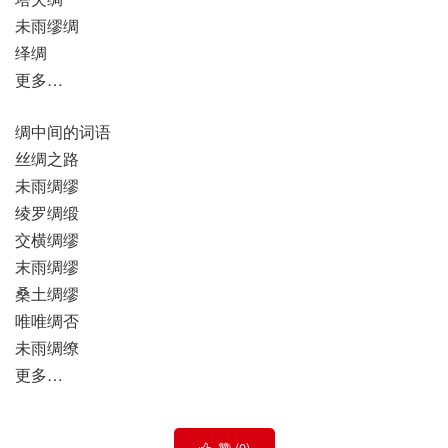
未雨缪绸
绎绸
更多…
绸中间的词语
丝绸之路
未雨绸缪
绫罗绸缎
交横绸缪
末雨绸缪
桑土绸缪
唯唯绸否
未雨绸缭
更多…
赞 (
0
)