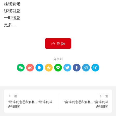
延缓衰老
移缓就急
一时缓急
更多…
赞 (
0
)

分享到









上一篇
下一篇
“缎”字的意思和解释，“缎”字的成
“骗”字的意思和解释，“骗”字的成
语和组词
语和组词