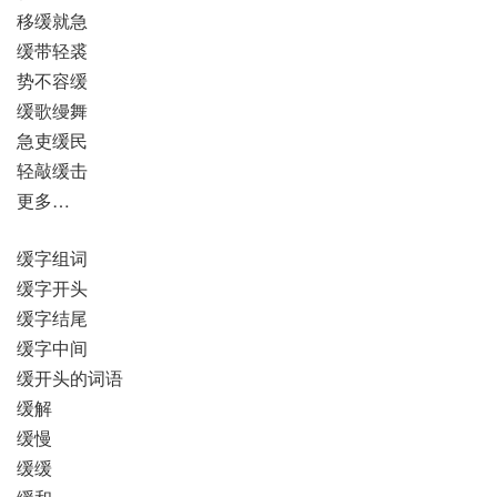
移缓就急
缓带轻裘
势不容缓
缓歌缦舞
急吏缓民
轻敲缓击
更多…
缓字组词
缓字开头
缓字结尾
缓字中间
缓开头的词语
缓解
缓慢
缓缓