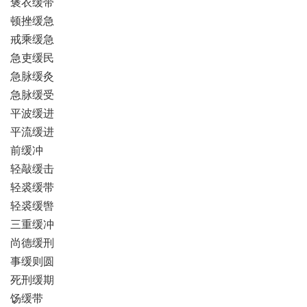
褒衣缓带
顿挫缓急
戒乘缓急
急吏缓民
急脉缓灸
急脉缓受
平波缓进
平流缓进
前缓冲
轻敲缓击
轻裘缓带
轻裘缓辔
三重缓冲
尚德缓刑
事缓则圆
死刑缓期
饧缓带