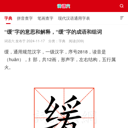

字典
拼音查字
笔画查字
现代汉语通用字表

通用规范汉字表
叠字大全
独体字大全
极简英语词典
“缓”字的意思和解释，“缓”字的成语和组词
词语六 发布于 2024-11-17
分类：
字典
阅读(339)
词语六
缓，通用规范汉字，一级汉字，序号2818，读音是
（huǎn），纟部，共12画，形声字，左右结构，五行属
火。