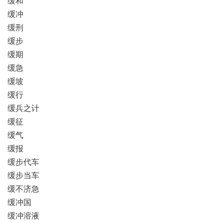
缓和
缓冲
缓刑
缓步
缓期
缓急
缓坡
缓行
缓兵之计
缓征
缓气
缓报
缓步代车
缓步当车
缓不济急
缓冲国
缓冲溶液