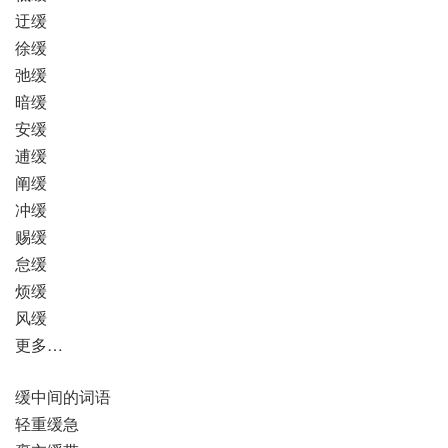
迂缓
徐缓
弛缓
暗缓
安缓
逋缓
阐缓
冲缓
赐缓
怠缓
烦缓
风缓
更多…
缓中间的词语
轻重缓急