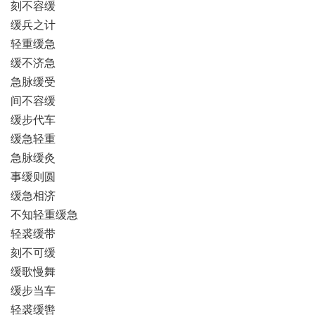
刻不容缓
缓兵之计
轻重缓急
缓不济急
急脉缓受
间不容缓
缓步代车
缓急轻重
急脉缓灸
事缓则圆
缓急相济
不知轻重缓急
轻裘缓带
刻不可缓
缓歌慢舞
缓步当车
轻裘缓辔