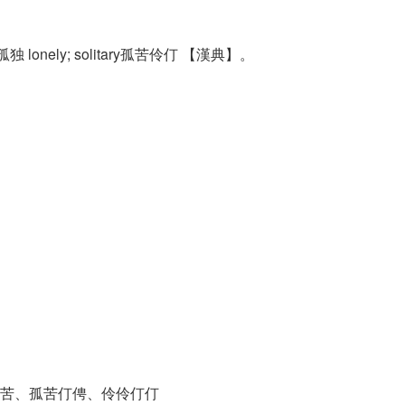
孤独 lonely; solitary孤苦伶仃 【漢典】。
苦、孤苦仃俜、伶伶仃仃