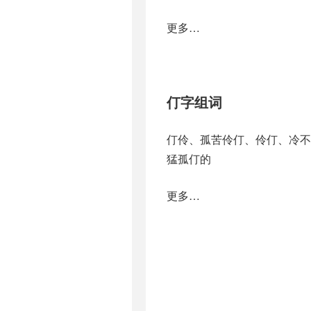
更多…
仃字组词
仃伶、孤苦伶仃、伶仃、冷
猛孤仃的
更多…