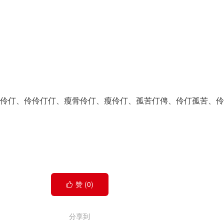
不伶仃、伶伶仃仃、瘦骨伶仃、瘦伶仃、孤苦仃俜、伶仃孤苦、伶
赞 (
0
)

分享到