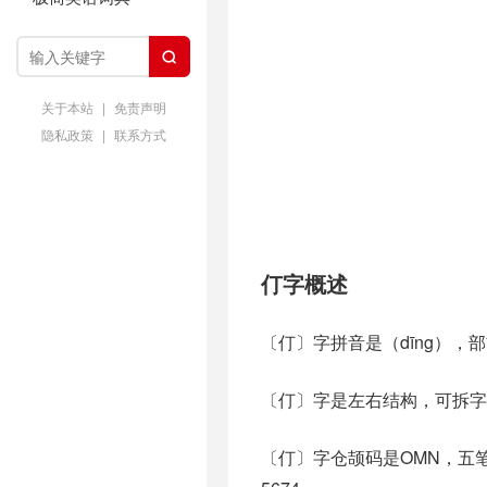

关于本站
|
免责声明
隐私政策
|
联系方式
仃字概述
〔仃〕字拼音是（dīng），
〔仃〕字是左右结构，可拆字
〔仃〕字仓颉码是OMN，五笔