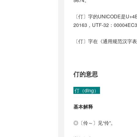
5674。
〔仃〕字的UNICODE是U+4
20163，UTF-32：00004EC
〔仃〕字在《通用规范汉字表
仃的意思
仃（dīng）
基本解释
◎〔伶～〕见“伶”。