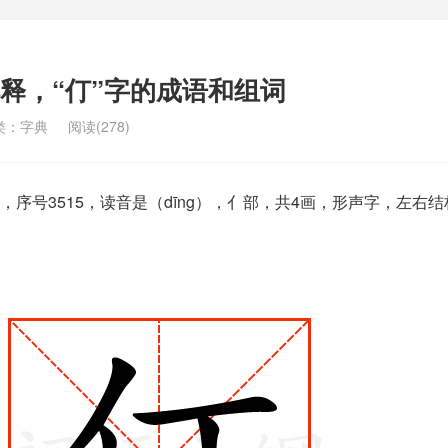
解释，“仃”字的成语和组词
类：
字典
阅读(278)
序号3515，读音是（dīng），亻部，共4画，形声字，左右