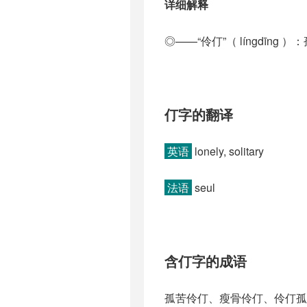
详细解释
◎——“伶仃”（ língdīng ）：
仃字的翻译
英语
lonely, solitary
法语
seul
含仃字的成语
孤苦伶仃、瘦骨伶仃、伶仃孤