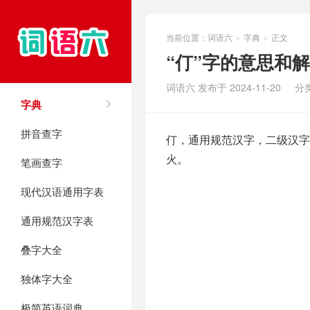
当前位置：
词语六
字典
正文
>
>
“仃”字的意思和
词语六 发布于 2024-11-20
分
字典
拼音查字
仃，通用规范汉字，二级汉字，
火。
笔画查字
现代汉语通用字表
通用规范汉字表
叠字大全
独体字大全
极简英语词典