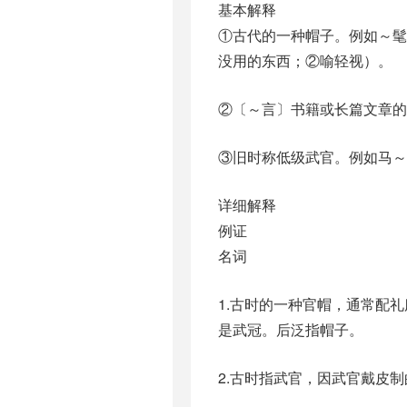
基本解释
①古代的一种帽子。例如～
没用的东西；②喻轻视）。
②〔～言〕书籍或长篇文章的
③旧时称低级武官。例如马～
详细解释
例证
名词
1.古时的一种官帽，通常配
是武冠。后泛指帽子。
2.古时指武官，因武官戴皮制