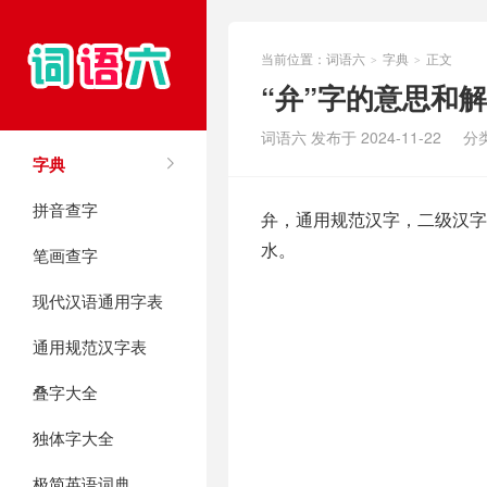
当前位置：
词语六
字典
正文
>
>
“弁”字的意思和
词语六 发布于 2024-11-22
分
字典
拼音查字
弁，通用规范汉字，二级汉字，
水。
笔画查字
现代汉语通用字表
通用规范汉字表
叠字大全
独体字大全
极简英语词典