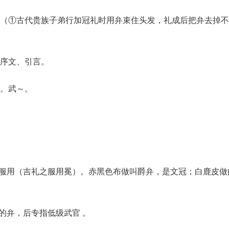
髦（①古代贵族子弟行加冠礼时用弁束住头发，礼成后把弁去掉不
序文、引言。
。武～。
礼服用（吉礼之服用冕）。赤黑色布做叫爵弁，是文冠；白鹿皮做
的弁，后专指低级武官 。