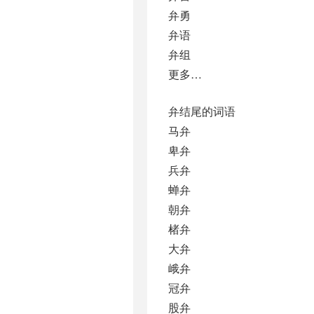
弁勇
弁语
弁组
更多…
弁结尾的词语
马弁
卑弁
兵弁
蝉弁
朝弁
楮弁
大弁
峨弁
冠弁
股弁