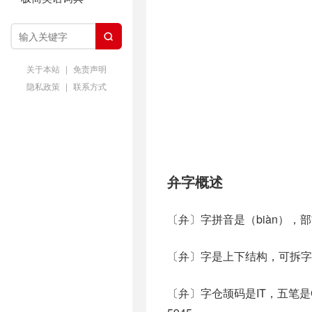

关于本站
|
免责声明
隐私政策
|
联系方式
弁字概述
〔弁〕字拼音是（biàn），
〔弁〕字是上下结构，可拆字
〔弁〕字仓颉码是IT，五笔是C