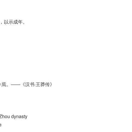
弁，以示成年。
eed予甚弁焉。——《汉书·王莽传》
Zhou dynasty
e