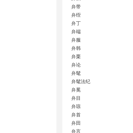
弁带
弁绖
弁丁
弁端
弁服
弁韩
弁栗
弁论
弁髦
弁髦法纪
弁冕
弁目
弁琼
弁首
弁田
弁言