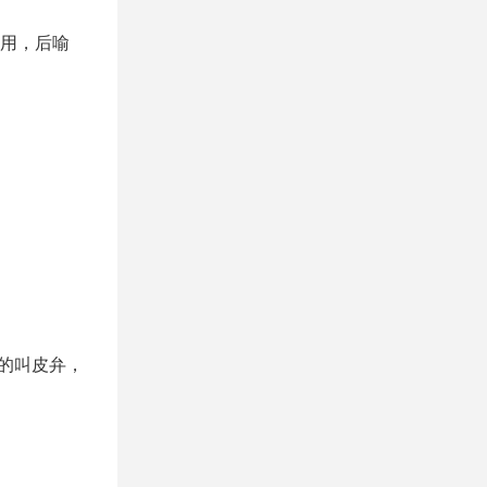
用，后喻
的叫皮弁，