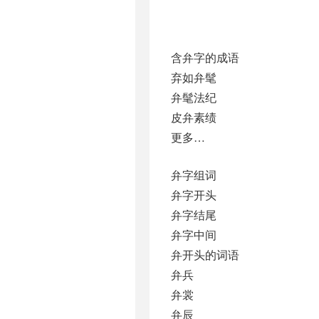
含弁字的成语
弃如弁髦
弁髦法纪
皮弁素绩
更多…
弁字组词
弁字开头
弁字结尾
弁字中间
弁开头的词语
弁兵
弁裳
弁辰