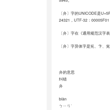
5945。
〔弁〕字的UNICODE是U+5
24321，UTF-32：00005F0
〔弁〕字在《通用规范汉字表
〔弁〕字异体字是㝸、卞、覍、麰、
弁的意思
纠错
弁
biàn
ㄅㄧㄢˋ