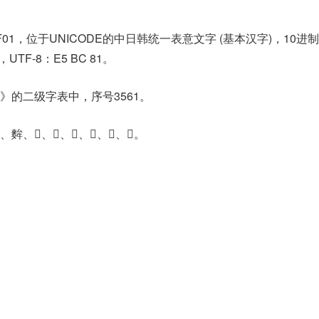
F01，位于UNICODE的中日韩统一表意文字 (基本汉字)，10进
1，UTF-8：E5 BC 81。
》的二级字表中，序号3561。
、𡭪、𢍍、𢍘、𢍙、𥿋。