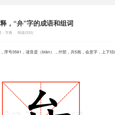
解释，“弁”字的成语和组词
类：
字典
阅读(332)
序号3561，读音是（biàn），廾部，共5画，会意字，上下