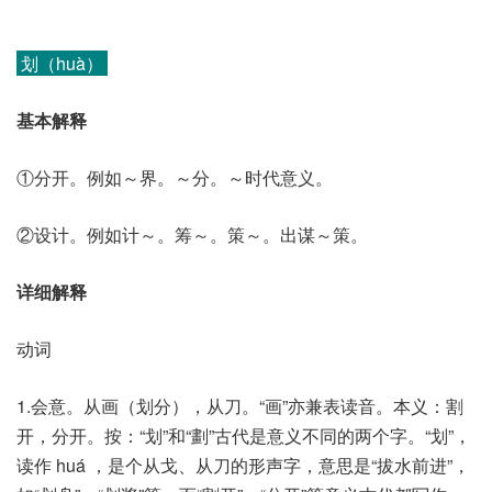
划（huà）
基本解释
①分开。例如～界。～分。～时代意义。
②设计。例如计～。筹～。策～。出谋～策。
详细解释
动词
1.会意。从画（划分），从刀。“画”亦兼表读音。本义：割
开，分开。按：“划”和“劃”古代是意义不同的两个字。“划”，
读作 huá ，是个从戈、从刀的形声字，意思是“拔水前进”，