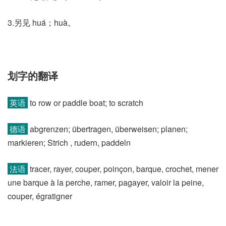
3.另见 huá；huà。
划字的翻译
英语
to row or paddle boat; to scratch
德语
abgrenzen; übertragen, überweisen; planen;
markieren; Strich , rudern, paddeln
法语
tracer, rayer, couper, poinçon, barque, crochet, mener
une barque à la perche, ramer, pagayer, valoir la peine,
couper, égratigner