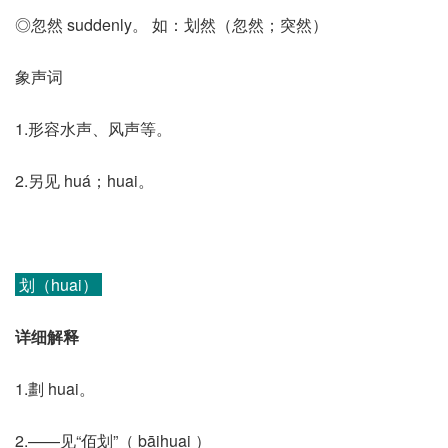
◎忽然 suddenly。 如：划然（忽然；突然）
象声词
1.形容水声、风声等。
2.另见 huá；huai。
划（huai）
详细解释
1.劃 huai。
2.——见“佰划”（ bāihuai ）