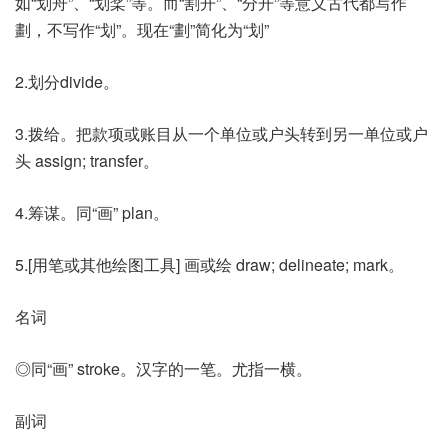
如“划舟”、“划桨”等。而“割开”、“分开”等意义古代都写作
劃，不写作“划”。现在“劃”简化为“划”
2.划分divide。
3.拨给。把款项或账目从一个单位或户头转到另一单位或户
头 assign; transfer。
4.筹谋。同“画” plan。
5.[用笔或其他绘图工具] 画或绘 draw; delineate; mark。
名词
◎同“画” stroke。汉字的一笔。尤指一横。
副词