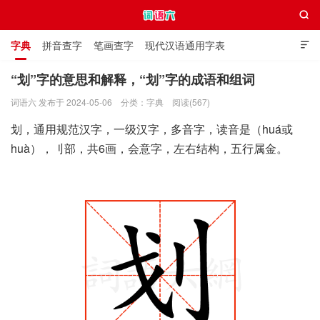

字典
拼音查字
笔画查字
现代汉语通用字表

通用规范汉字表
叠字大全
独体字大全
极简英语词典
“划”字的意思和解释，“划”字的成语和组词
词语六 发布于 2024-05-06
分类：
字典
阅读(567)
词语六
划，通用规范汉字，一级汉字，多音字，读音是（huá或
huà），刂部，共6画，会意字，左右结构，五行属金。