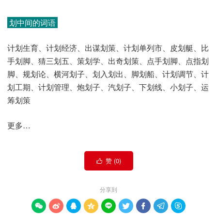
划中间的词语
计划生育、计划经济、出谋划策、计划单列市、皮划艇、比
手划脚、猜三划五、策划学、出奇划策、点手划脚、点指划
脚、规划论、横河划子、划入划出、脚划船、计划调节、计
划工期、计划管理、炮划子、汽划子、下划线、小划子、运
筹划策
更多…
赞 (
0
)

分享到








