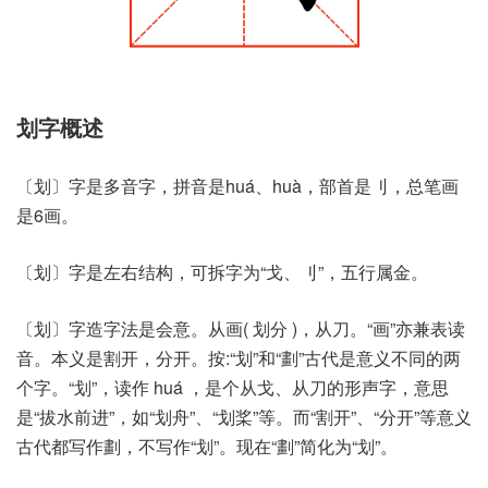
划字概述
〔划〕字是多音字，拼音是huá、huà，部首是刂，总笔画
是6画。
〔划〕字是左右结构，可拆字为“戈、刂”，五行属金。
〔划〕字造字法是会意。从画( 划分 )，从刀。“画”亦兼表读
音。本义是割开，分开。按:“划”和“劃”古代是意义不同的两
个字。“划”，读作 huá ，是个从戈、从刀的形声字，意思
是“拔水前进”，如“划舟”、“划桨”等。而“割开”、“分开”等意义
古代都写作劃，不写作“划”。现在“劃”简化为“划”。