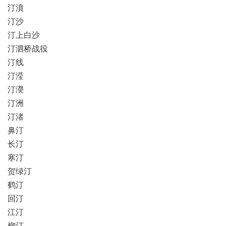
汀濆
汀沙
汀上白沙
汀泗桥战役
汀线
汀滢
汀濙
汀洲
汀渚
鼻汀
长汀
寒汀
贺绿汀
鹤汀
回汀
江汀
柳汀