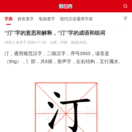

字典
拼音查字
笔画查字
现代汉语通用字表

通用规范汉字表
叠字大全
独体字大全
极简英语词典
“汀”字的意思和解释，“汀”字的成语和组词
词语六 发布于 2024-11-24
分类：
字典
阅读(303)
词语六
汀，通用规范汉字，二级汉字，序号3553，读音是
（tīng），氵部，共5画，形声字，左右结构，五行属水。