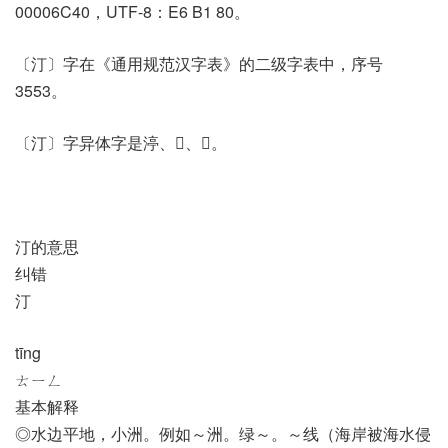
00006C40，UTF-8：E6 B1 80。
〔汀〕字在《通用规范汉字表》的二级字表中，序号
3553。
〔汀〕字异体字是渟、𠀩、𢆊。
汀的意思
纠错
汀
tīng
ㄊㄧㄥ
基本解释
◎水边平地，小洲。例如～洲。绿～。～线（海岸被海水侵