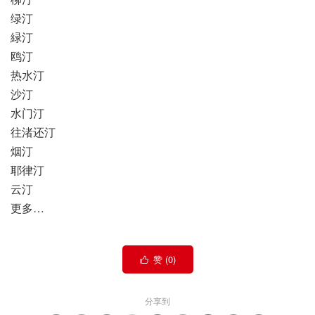
绿汀
緑汀
鸥汀
热水汀
沙汀
水门汀
往渚还汀
烟汀
耶律汀
云汀
更多…
赞 (
0
)

分享到