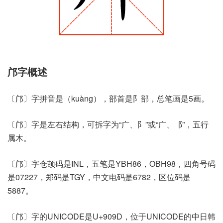
邝字概述
〔邝〕字拼音是（kuàng），部首是阝部，总笔画是5画。
〔邝〕字是左右结构，可拆字为“广、阝”或“广、⻏”，五行
属木。
〔邝〕字仓颉码是INL，五笔是YBH86，OBH98，四角号码
是07227，郑码是TGY，中文电码是6782，区位码是
5887。
〔邝〕字的UNICODE是U+909D，位于UNICODE的中日韩