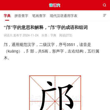

字典
拼音查字
笔画查字
现代汉语通用字表

通用规范汉字表
叠字大全
独体字大全
极简英语词典
“邝”字的意思和解释，“邝”字的成语和组词
词语六 发布于 2024-11-24
分类：
字典
阅读(272)
词语六
邝，通用规范汉字，二级汉字，序号3551，读音是
（kuàng），阝部，共5画，形声字，左右结构，五行属
木。