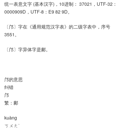
统一表意文字 (基本汉字)，10进制： 37021，UTF-32：
0000909D，UTF-8：E9 82 9D。
〔邝〕字在《通用规范汉字表》的二级字表中，序号
3551。
〔邝〕字异体字是鄺。
邝的意思
纠错
邝
繁：鄺
kuàng
ㄎㄨㄤˋ