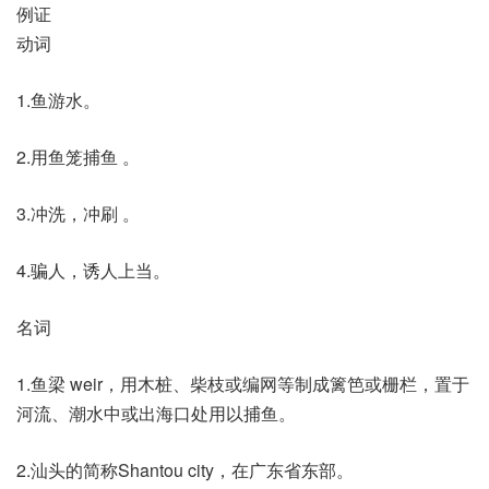
例证
动词
1.鱼游水。
2.用鱼笼捕鱼 。
3.冲洗，冲刷 。
4.骗人，诱人上当。
名词
1.鱼梁 weir，用木桩、柴枝或编网等制成篱笆或栅栏，置于
河流、潮水中或出海口处用以捕鱼。
2.汕头的简称Shantou city，在广东省东部。