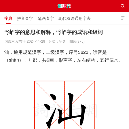

字典
拼音查字
笔画查字
现代汉语通用字表

通用规范汉字表
叠字大全
独体字大全
极简英语词典
“汕”字的意思和解释，“汕”字的成语和组词
词语六 发布于 2024-11-28
分类：
字典
阅读(375)
词语六
汕，通用规范汉字，二级汉字，序号3623，读音是
（shàn），氵部，共6画，形声字，左右结构，五行属水。