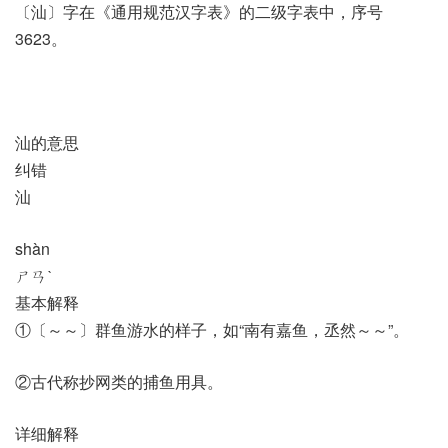
〔汕〕字在《通用规范汉字表》的二级字表中，序号
3623。
汕的意思
纠错
汕
shàn
ㄕㄢˋ
基本解释
①〔～～〕群鱼游水的样子，如“南有嘉鱼，丞然～～”。
②古代称抄网类的捕鱼用具。
详细解释