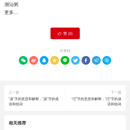
潮汕粥
更多…
赞 (
0
)

分享到









上一篇
下一篇
“汲”字的意思和解释，“汲”字的成
“汜”字的意思和解释，“汜”字的成
语和组词
语和组词
相关推荐