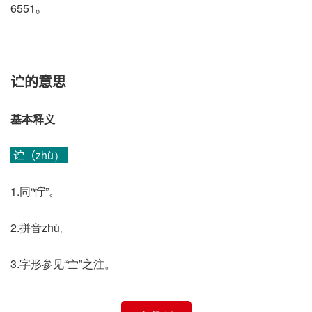
6551。
𬣞的意思
基本释义
𬣞（zhù）
1.同“㤖”。
2.拼音zhù。
3.字形参见“㝉”之注。