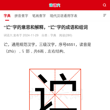

字典
拼音查字
笔画查字
现代汉语通用字表

通用规范汉字表
叠字大全
独体字大全
极简英语词典
“𬣞”字的意思和解释，“𬣞”字的成语和组词
词语六 发布于 2024-11-29
分类：
字典
阅读(280)
词语六
𬣞，通用规范汉字，三级汉字，序号6551，读音是
（zhù），讠部，共6画，左右结构。