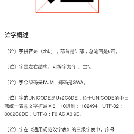
𬣞字概述
〔𬣞〕字拼音是（zhù），部首是讠部，总笔画是6画。
〔𬣞〕字是左右结构，可拆字为“讠、㝉”。
〔𬣞〕字仓颉码是IVJM，郑码是SWA。
〔𬣞〕字的UNICODE是U+2C8DE，位于UNICODE的中日
韩统一表意文字扩展区E，10进制： 182494，UTF-32：
0002C8DE，UTF-8：F0 AC A3 9E。
〔𬣞〕字在《通用规范汉字表》的三级字表中，序号