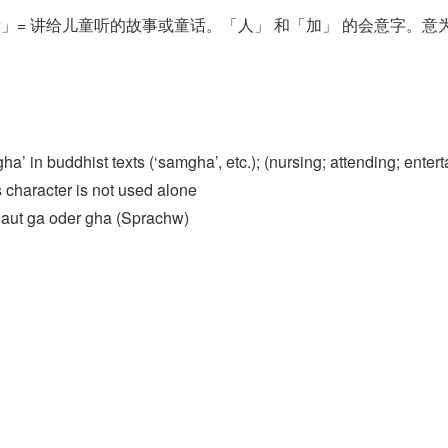
噺」= 讲给儿童听的故事或童话。「人」 和「加」 的会意字。意为
ha’ in buddhist texts (‘samgha’, etc.); (nursing; attending; entert
s character is not used alone
aut ga oder gha (Sprachw)