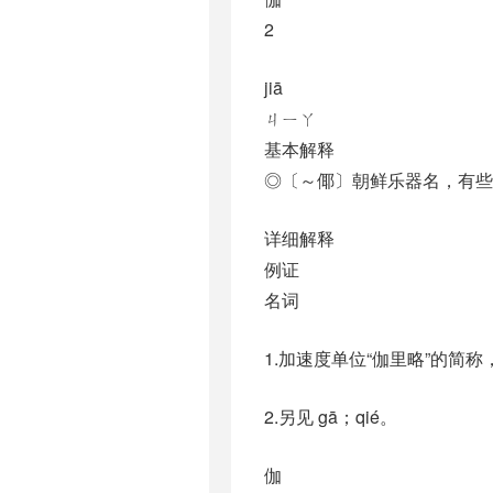
2
jiā
ㄐㄧㄚ
基本解释
◎〔～倻〕朝鲜乐器名，有些
详细解释
例证
名词
1.加速度单位“伽里略”的简称
2.另见 gā；qié。
伽