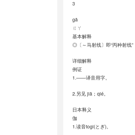
3
gā
ㄍㄚ
基本解释
◎〔～马射线〕即“丙种射线
详细解释
例证
1.——译音用字。
2.另见 jiā；qié。
日本释义
伽
1.读音togi(とぎ)。