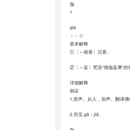
伽
1
qié
ㄑㄧㄝˊ
基本解释
①〔～南香〕沉香。
②〔～蓝〕梵语“僧伽蓝摩”
详细解释
例证
1.形声。从人，加声。翻译佛
2.另见 gā；jiā。
伽