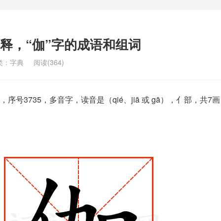
解释，“伽”字的成语和组词
类：
字典
阅读(364)
号3735，多音字，读音是（qié、jiā 或 gā），亻部，共7