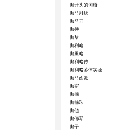
伽开头的词语
伽马射线
伽马刀
伽持
伽黎
伽利略
伽里略
伽利略传
伽利略落体实验
伽马函数
伽密
伽楠
伽楠珠
伽他
伽倻琴
伽子