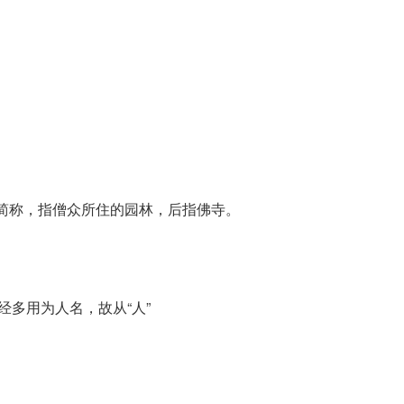
的简称，指僧众所住的园林，后指佛寺。
经多用为人名，故从“人”