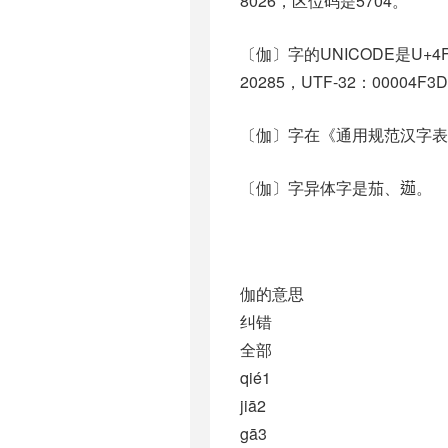
8026，区位码是5704。
〔伽〕字的UNICODE是U+4
20285，UTF-32：00004F3
〔伽〕字在《通用规范汉字表
〔伽〕字异体字是茄、𨔽。
伽的意思
纠错
全部
qié1
jiā2
gā3