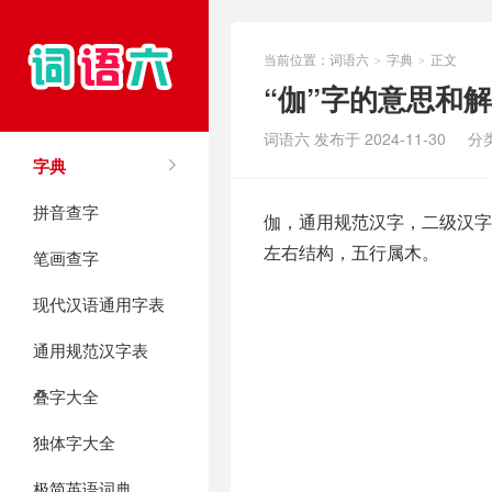
当前位置：
词语六
字典
正文
>
>
“伽”字的意思和
词语六 发布于 2024-11-30
分
字典
拼音查字
伽，通用规范汉字，二级汉字，序
左右结构，五行属木。
笔画查字
现代汉语通用字表
通用规范汉字表
叠字大全
独体字大全
极简英语词典