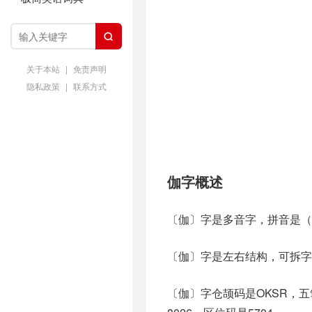

关于本站
|
免责声明
隐私政策
|
联系方式
伽字概述
〔伽〕字是多音字，拼音是（q
〔伽〕字是左右结构，可拆字
〔伽〕字仓颉码是OKSR，五笔