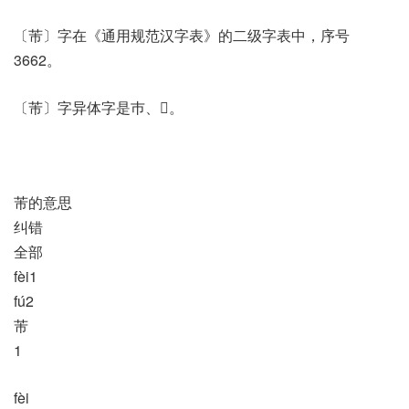
〔芾〕字在《通用规范汉字表》的二级字表中，序号
3662。
〔芾〕字异体字是巿、𦬝。
芾的意思
纠错
全部
fèi1
fú2
芾
1
fèi