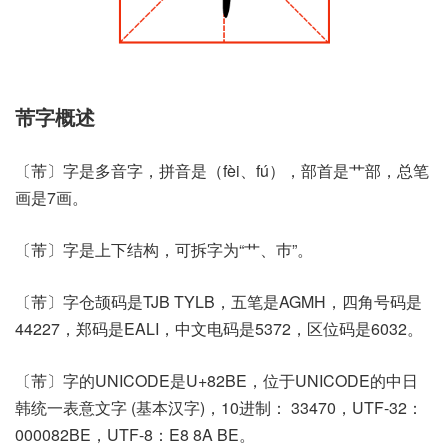
芾字概述
〔芾〕字是多音字，拼音是（fèi、fú），部首是艹部，总笔
画是7画。
〔芾〕字是上下结构，可拆字为“艹、巿”。
〔芾〕字仓颉码是TJB TYLB，五笔是AGMH，四角号码是
44227，郑码是EALI，中文电码是5372，区位码是6032。
〔芾〕字的UNICODE是U+82BE，位于UNICODE的中日
韩统一表意文字 (基本汉字)，10进制： 33470，UTF-32：
000082BE，UTF-8：E8 8A BE。