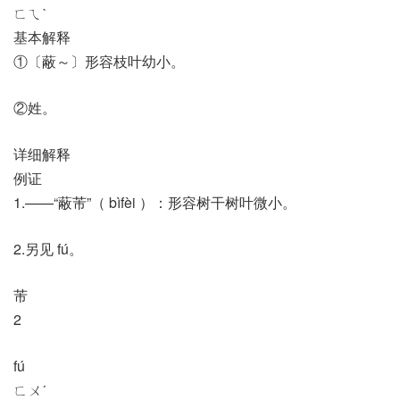
ㄈㄟˋ
基本解释
①〔蔽～〕形容枝叶幼小。
②姓。
详细解释
例证
1.——“蔽芾”（ bìfèi ）：形容树干树叶微小。
2.另见 fú。
芾
2
fú
ㄈㄨˊ