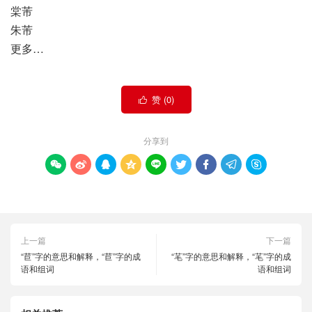
棠芾
朱芾
更多…
赞 (
0
)

分享到









上一篇
下一篇
“苣”字的意思和解释，“苣”字的成
“芼”字的意思和解释，“芼”字的成
语和组词
语和组词