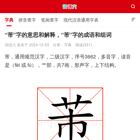

字典
拼音查字
笔画查字
现代汉语通用字表

通用规范汉字表
叠字大全
独体字大全
极简英语词典
“芾”字的意思和解释，“芾”字的成语和组词
词语六 发布于 2024-12-03
分类：
字典
阅读(331)
词语六
芾，通用规范汉字，二级汉字，序号3662，多音字，读音
是（fèi 或 fú），艹部，共7画，形声字，上下结构。