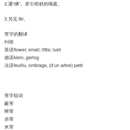
2.通“绋”。牵引棺材的绳索。
3.另见 fèi。
芾字的翻译
纠错
英语flower; small; little; lush
德语klein, gering
法语feuillu, ombrage, (d’un arbre)​ petit
芾字组词
蔽芾
鞞芾
赤芾
米芾