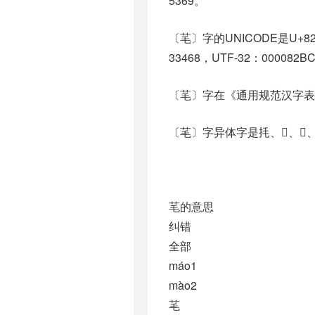
5369。
〔芼〕字的UNICODE是U+8
33468，UTF-32：000082B
〔芼〕字在《通用规范汉字表
〔芼〕字异体字是㧌、𦭩、𦯮、
芼的意思
纠错
全部
máo1
mào2
芼