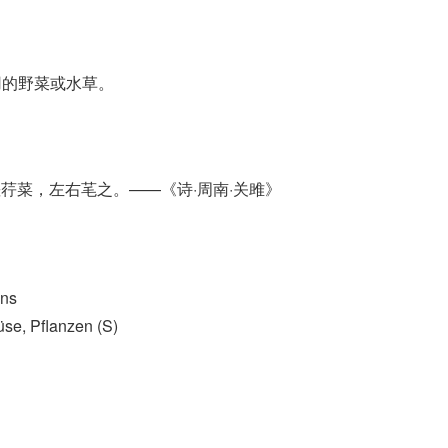
供食用的野菜或水草。
参差荇菜，左右芼之。——《诗·周南·关雎》
ens
e, Pflanzen (S)