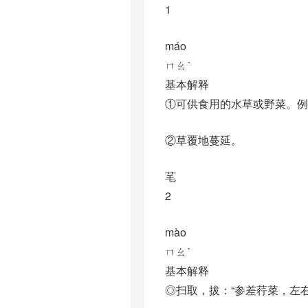
1
máo
ㄇㄠˊ
基本解释
①可供食用的水草或野菜。例
②草覆地蔓延。
芼
2
mào
ㄇㄠˋ
基本解释
◎扫取，拔：“参差荇菜，左右