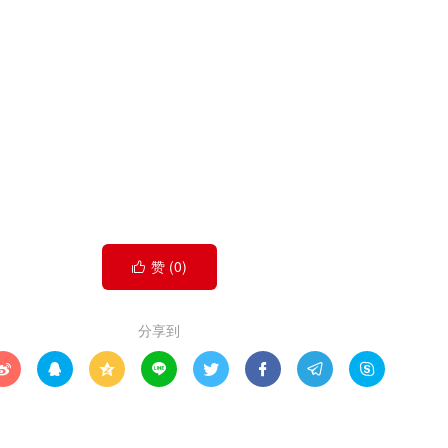
赞 (
0
)

分享到







