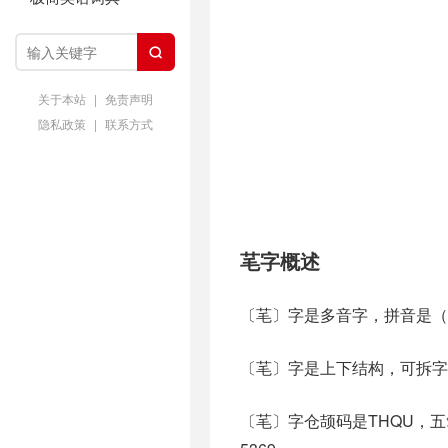

关于本站
|
免责声明
隐私政策
|
联系方式
芼字概述
〔芼〕字是多音字，拼音是（m
〔芼〕字是上下结构，可拆字
〔芼〕字仓颉码是THQU，五笔