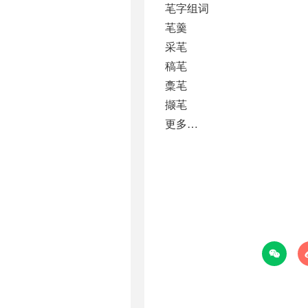
芼字组词
芼羹
采芼
稿芼
稾芼
撷芼
更多…
