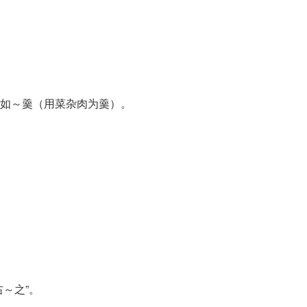
如～羹（用菜杂肉为羹）。
～之”。