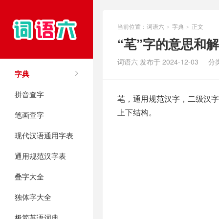
当前位置：
词语六
字典
正文
>
>
“芼”字的意思和
词语六 发布于 2024-12-03
分
字典
拼音查字
芼，通用规范汉字，二级汉字，
上下结构。
笔画查字
现代汉语通用字表
通用规范汉字表
叠字大全
独体字大全
极简英语词典