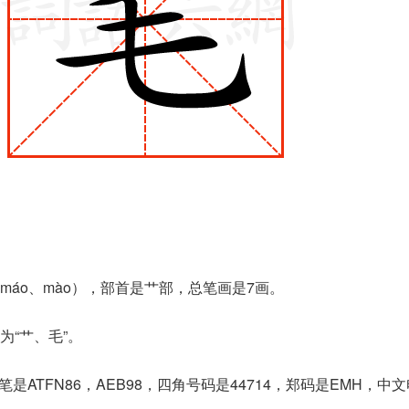
áo、mào），部首是艹部，总笔画是7画。
为“艹、毛”。
是ATFN86，AEB98，四角号码是44714，郑码是EMH，中