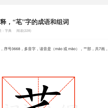
解释，“芼”字的成语和组词
类：
字典
阅读(228)
序号3668，多音字，读音是（máo 或 mào），艹部，共7画