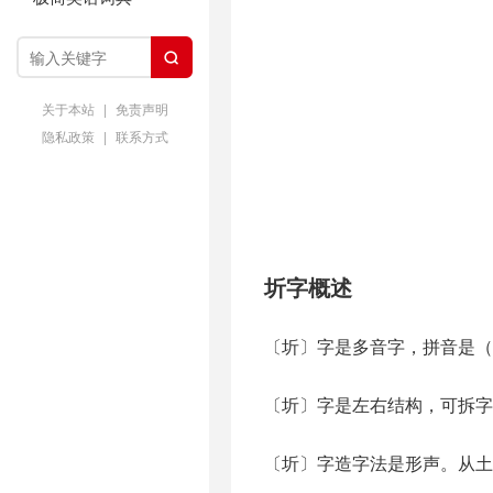

关于本站
|
免责声明
隐私政策
|
联系方式
圻字概述
〔圻〕字是多音字，拼音是（q
〔圻〕字是左右结构，可拆字
〔圻〕字造字法是形声。从土，