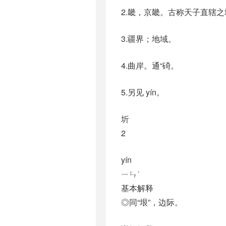
2.畿，京畿。古称天子直辖
3.疆界；地域。
4.曲岸。通“碕。
5.另见 yín。
圻
2
yín
ㄧㄣˊ
基本解释
◎同“垠”，边际。