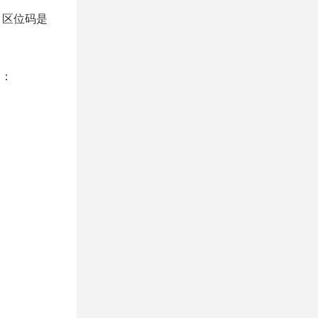
，区位码是
制：