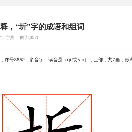
解释，“圻”字的成语和组词
类：
字典
阅读(357)
序号3652，多音字，读音是（qí 或 yín），土部，共7画，