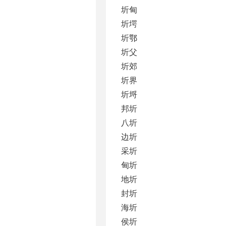
圻甸
圻堮
圻鄂
圻父
圻郊
圻界
圻埒
邦圻
八圻
边圻
采圻
甸圻
地圻
封圻
海圻
侯圻