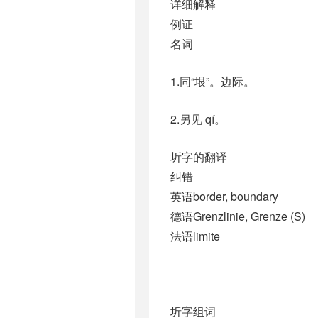
详细解释
例证
名词
1.同“垠”。边际。
2.另见 qí。
圻字的翻译
纠错
英语border, boundary
德语Grenzlinie, Grenze (S)
法语limite
圻字组词