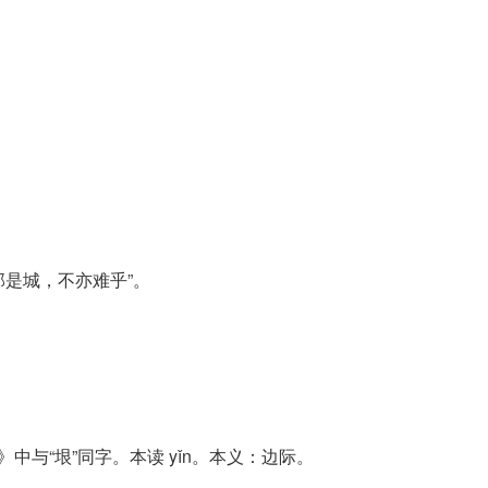
郢是城，不亦难乎”。
中与“垠”同字。本读 yǐn。本义：边际。