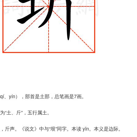
í、yín），部首是土部，总笔画是7画。
为“土、斤”，五行属土。
斤声。《说文》中与“垠”同字。本读 yǐn。本义是边际。