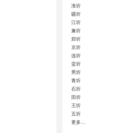
淮圻
疆圻
江圻
兼圻
郊圻
京圻
连圻
蛮圻
男圻
青圻
石圻
田圻
王圻
五圻
更多…