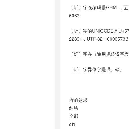
〔圻〕字仓颉码是GHML，五
5963。
〔圻〕字的UNICODE是U+5
22331，UTF-32：0000573
〔圻〕字在《通用规范汉字表
〔圻〕字异体字是垠、磯。
圻的意思
纠错
全部
qí1