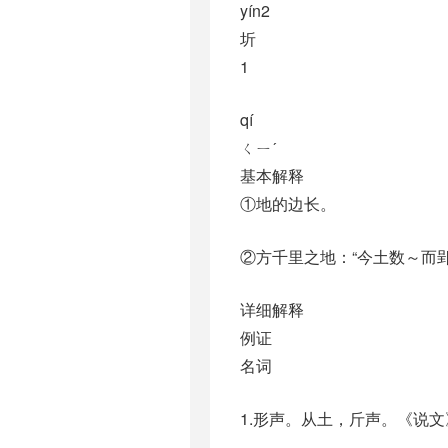
yín2
圻
1
qí
ㄑㄧˊ
基本解释
①地的边长。
②方千里之地：“今土数～而
详细解释
例证
名词
1.形声。从土，斤声。《说文》