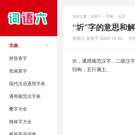
当前位置：
词语六
字典
正文
>
>
“圻”字的意思和
词语六 发布于 2024-12-03
分
字典
拼音查字
圻，通用规范汉字，二级汉字，
结构，五行属土。
笔画查字
现代汉语通用字表
通用规范汉字表
叠字大全
独体字大全
极简英语词典