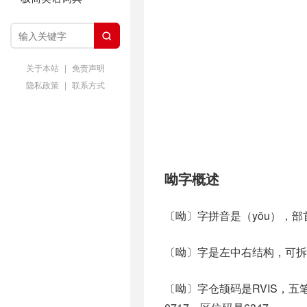

关于本站
|
免责声明
隐私政策
|
联系方式
呦字概述
〔呦〕字拼音是（yōu），
〔呦〕字是左中右结构，可拆
〔呦〕字仓颉码是RVIS，五笔