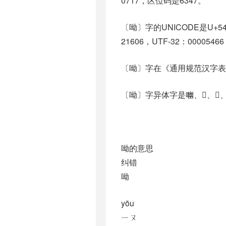
0717，区位码是6347。
〔呦〕字的UNICODE是U+5
21606，UTF-32：00005466
〔呦〕字在《通用规范汉字表
〔呦〕字异体字是㗀、𠲭、𠸰、
呦的意思
纠错
呦
yōu
ㄧㄡ