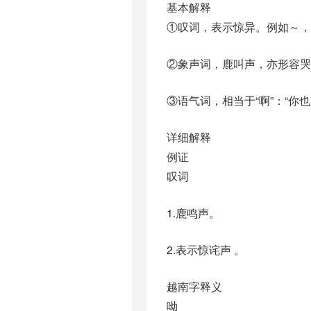
基本解释
①叹词，表示惊异。例如～，
②象声词，鹿叫声，亦形容哭
③语气词，相当于“啊”：“你
详细解释
例证
叹词
1.鹿鸣声。
2.表示惊诧声 。
越南字释义
呦