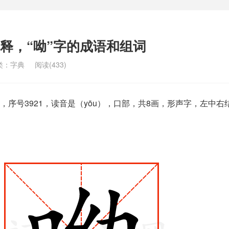
解释，“呦”字的成语和组词
类：
字典
阅读(433)
序号3921，读音是（yōu），口部，共8画，形声字，左中右