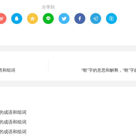
分享到








成语和组词
“咝”字的意思和解释，“咝”
字的成语和组词
字的成语和组词
字的成语和组词