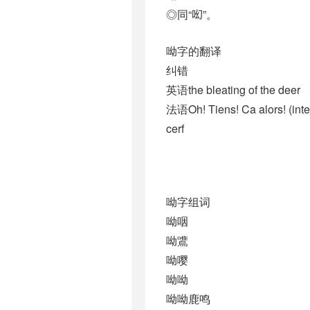
◎同“𠯻”。
呦字的翻译
纠错
英语the bleating of the deer
法语Oh! Tiens! Ca alors! (interj
cerf
呦字组词
呦咽
呦鷕
呦嘤
呦呦
呦呦鹿鸣