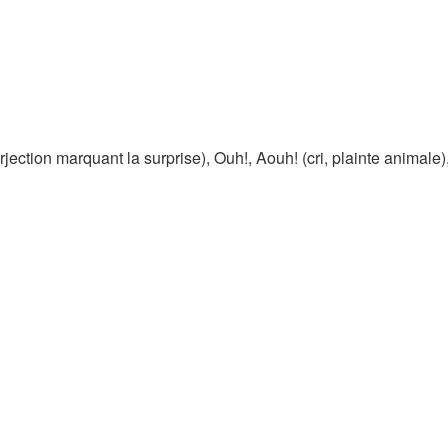
ection marquant la surprise)​, Ouh!, Aouh! (cri, plainte animale)