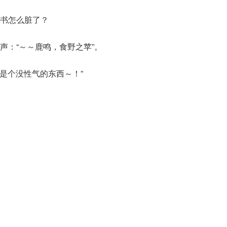
书怎么脏了？
声：“～～鹿鸣，食野之苹”。
也是个没性气的东西～！”