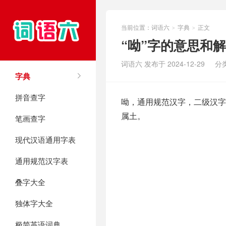
当前位置：
词语六
字典
正文
>
>
“呦”字的意思和
词语六 发布于 2024-12-29
分
字典
拼音查字
呦，通用规范汉字，二级汉字，
属土。
笔画查字
现代汉语通用字表
通用规范汉字表
叠字大全
独体字大全
极简英语词典