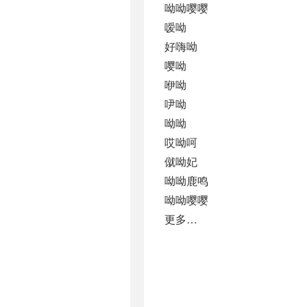
呦呦嘤嘤
嗳呦
好嗨呦
嘤呦
咿呦
吚呦
呦呦
哎呦呵
僦呦妃
呦呦鹿鸣
呦呦嘤嘤
更多…