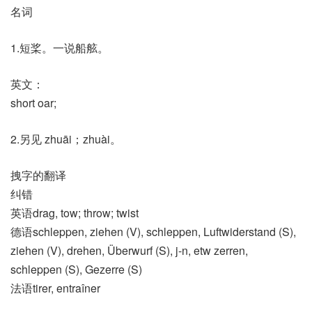
名词
1.短桨。一说船舷。
英文：
short oar;
2.另见 zhuāi；zhuài。
拽字的翻译
纠错
英语drag, tow; throw; twist
德语schleppen, ziehen (V)​, schleppen, Luftwiderstand (S)​,
ziehen (V)​, drehen, Überwurf (S)​, j-n, etw zerren,
schleppen (S)​, Gezerre (S)
法语tirer, entraîner