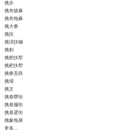
拽步
拽布披麻
拽布拖麻
拽大拳
拽扶
拽埧扶锄
拽剌
拽耙扶犁
拽耙扶犂
拽拳丢跌
拽塌
拽文
拽巷啰街
拽巷攞街
拽巷逻街
拽象拖犀
更多…