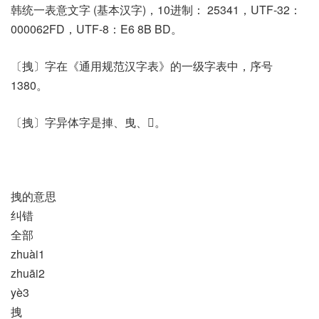
韩统一表意文字 (基本汉字)，10进制： 25341，UTF-32：
000062FD，UTF-8：E6 8B BD。
〔拽〕字在《通用规范汉字表》的一级字表中，序号
1380。
〔拽〕字异体字是捙、曳、𡲝。
拽的意思
纠错
全部
zhuài1
zhuāi2
yè3
拽