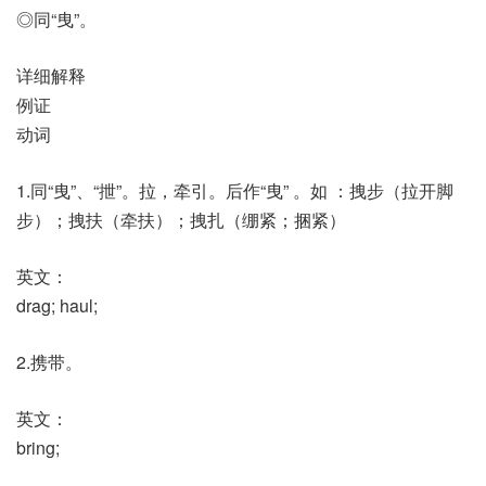
◎同“曳”。
详细解释
例证
动词
1.同“曳”、“抴”。拉，牵引。后作“曳” 。如 ：拽步（拉开脚
步）；拽扶（牵扶）；拽扎（绷紧；捆紧）
英文：
drag; haul;
2.携带。
英文：
bring;