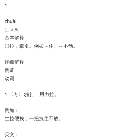
1
zhuài
ㄓㄨㄞˋ
基本解释
◎拉，牵引。例如～住。～不动。
详细解释
例证
动词
1.〈方〉∶拉扯；用力拉。
例如：
生拉硬拽；一把拽住不放。
英文：