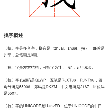
拽字概述
〔拽〕字是多音字，拼音是（zhuài、zhuāi、yè），部首是
扌部，总笔画是9画。
〔拽〕字是左右结构，可拆字为“扌、曳”，五行属金。
〔拽〕字仓颉码是QLWP，五笔是RJXT86，RJNT98，四
角号码是55006，郑码是DKZM，中文电码是2167，区位码
是5507。
〔拽〕字的UNICODE是U+62FD，位于UNICODE的中日