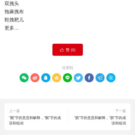
双拽头
拖麻拽布
鞋拽靶儿
更多…
赞 (
0
)

分享到









上一篇
下一篇
“囿”字的意思和解释，“囿”字的成
“荫”字的意思和解释，“荫”字的成
语和组词
语和组词