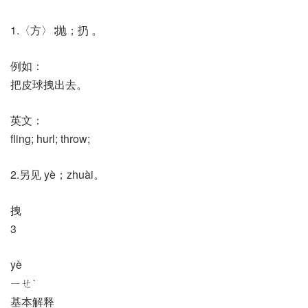
1.〈方〉∶抛；扔 。
例如：
把皮球拽出去。
英文：
fling; hurl; throw;
2.另见 yè；zhuài。
拽
3
yè
ㄧㄝˋ
基本解释