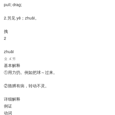
pull; drag;
2.另见 yē；zhuāi。
拽
2
zhuāi
ㄓㄨㄞ
基本解释
①用力扔。例如把球～过来。
②胳膊有病，转动不灵。
详细解释
例证
动词