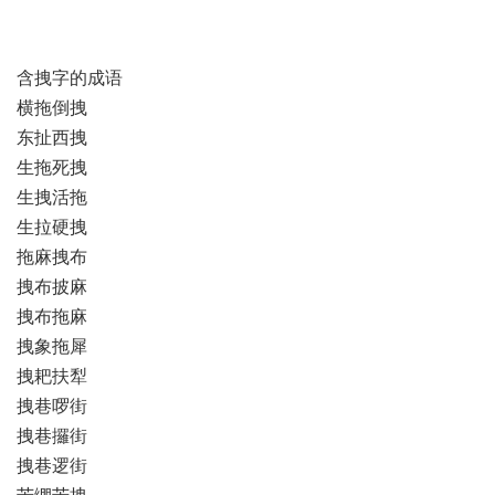
含拽字的成语
横拖倒拽
东扯西拽
生拖死拽
生拽活拖
生拉硬拽
拖麻拽布
拽布披麻
拽布拖麻
拽象拖犀
拽耙扶犁
拽巷啰街
拽巷攞街
拽巷逻街
苦绷苦拽