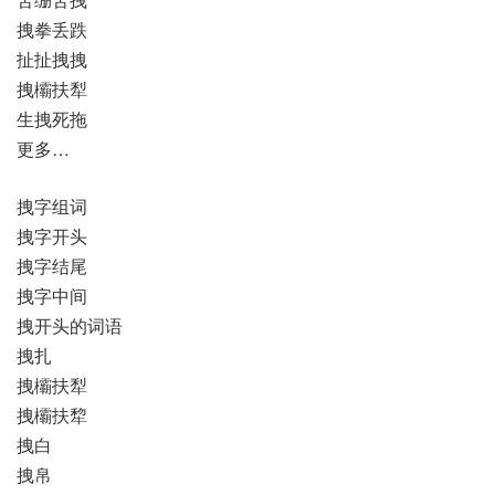
拽拳丢跌
扯扯拽拽
拽欛扶犁
生拽死拖
更多…
拽字组词
拽字开头
拽字结尾
拽字中间
拽开头的词语
拽扎
拽欛扶犁
拽欛扶犂
拽白
拽帛