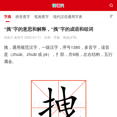

字典
拼音查字
笔画查字
现代汉语通用字表

通用规范汉字表
叠字大全
独体字大全
极简英语词典
“拽”字的意思和解释，“拽”字的成语和组词
词语六 发布于 2025-01-11
分类：
字典
阅读(478)
词语六
拽，通用规范汉字，一级汉字，序号1380，多音字，读音
是（zhuài、zhuāi 或 yè），扌部，共9画，左右结构，五行
属金。