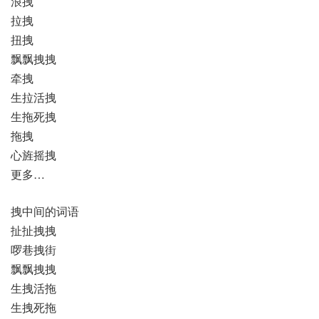
浪拽
拉拽
扭拽
飘飘拽拽
牵拽
生拉活拽
生拖死拽
拖拽
心旌摇拽
更多…
拽中间的词语
扯扯拽拽
啰巷拽街
飘飘拽拽
生拽活拖
生拽死拖