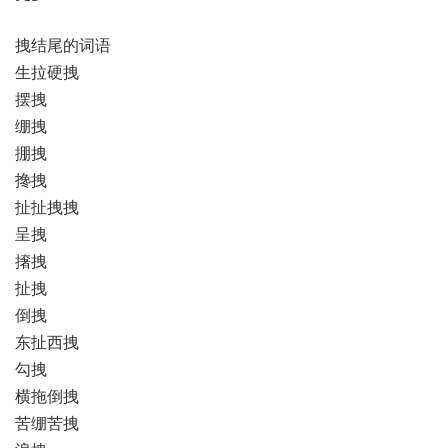
拽结尾的词语
生拉硬拽
摆拽
绷拽
掤拽
搀拽
扯扯拽拽
呈拽
撦拽
扯拽
倒拽
东扯西拽
勾拽
横拖倒拽
苦绷苦拽