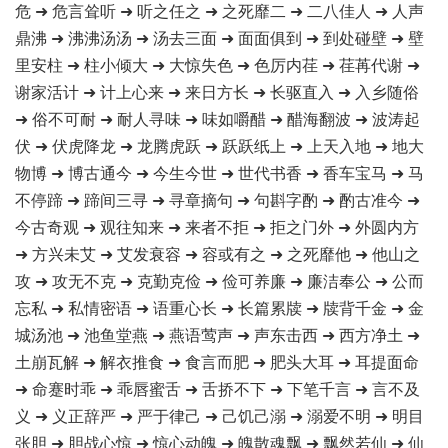
危 ➜ 危言耸听 ➜ 听之任之 ➜ 之死靡二 ➜ 二八佳人 ➜ 人声
鼎沸 ➜ 沸沸汤汤 ➜ 汤去三面 ➜ 面面俱到 ➜ 到处碰壁 ➜ 壁
里安柱 ➜ 柱小倾大 ➜ 大惊失色 ➜ 色厉内荏 ➜ 荏苒代谢 ➜
谢家活计 ➜ 计上心来 ➜ 来日方长 ➜ 长驱直入 ➜ 入乡随俗
➜ 俗不可耐 ➜ 耐人寻味 ➜ 味如嚼醋 ➜ 醋海翻波 ➜ 波涛起
伏 ➜ 伏虎降龙 ➜ 龙腾虎跃 ➜ 跃跃纸上 ➜ 上天入地 ➜ 地大
物博 ➜ 博古通今 ➜ 今生今世 ➜ 世代书香 ➜ 香车宝马 ➜ 马
不停蹄 ➜ 蹄间三寻 ➜ 寻章摘句 ➜ 句斟字酌 ➜ 酌古准今 ➜
今古奇观 ➜ 观往知来 ➜ 来者不拒 ➜ 拒之门外 ➜ 外圆内方
➜ 方兴未艾 ➜ 艾发衰容 ➜ 容或有之 ➜ 之死靡他 ➜ 他山之
攻 ➜ 攻无不克 ➜ 克勤克俭 ➜ 俭可养廉 ➜ 廉洁奉公 ➜ 公而
忘私 ➜ 私情密语 ➜ 语重心长 ➜ 长篇累牍 ➜ 牍背千金 ➜ 金
城汤池 ➜ 池鱼堂燕 ➜ 燕语莺声 ➜ 声东击西 ➜ 西方净土 ➜
土崩瓦解 ➜ 解衣推食 ➜ 食言而肥 ➜ 肥头大耳 ➜ 耳提面命
➜ 命蹇时乖 ➜ 乖唇蜜舌 ➜ 舌挢不下 ➜ 下笔千言 ➜ 言不及
义 ➜ 义正辞严 ➜ 严于律己 ➜ 己饥己溺 ➜ 溺爱不明 ➜ 明目
张胆 ➜ 胆战心惊 ➜ 惊心动魄 ➜ 魄散魂飘 ➜ 飘然若仙 ➜ 仙