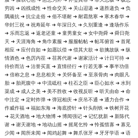
穷凶 ➜ 凶残成性 ➜ 性命交关 ➜ 关山迢递 ➜ 递胜递负 ➜ 负
隅顽抗 ➜ 抗尘走俗 ➜ 俗不堪耐 ➜ 耐霜熬寒 ➜ 寒木春华 ➜
华封三祝 ➜ 祝寿延年 ➜ 年深日久 ➜ 久别重逢 ➜ 逢场作乐
➜ 乐而忘返 ➜ 返老还童 ➜ 童男童女 ➜ 女中尧舜 ➜ 舜日尧
天 ➜ 天涯海角 ➜ 角巾素服 ➜ 服服帖帖 ➜ 帖耳俯首 ➜ 首尾
相应 ➜ 应付自如 ➜ 如愿以偿 ➜ 偿其大欲 ➜ 欲擒故纵 ➜ 纵
情酒色 ➜ 色厉内荏 ➜ 荏苒代谢 ➜ 谢家活计 ➜ 计日可待 ➜
待价而沽 ➜ 沽誉买直 ➜ 直情径行 ➜ 行若无事 ➜ 事半功倍
➜ 倍称之息 ➜ 息息相关 ➜ 关怀备至 ➜ 至亲骨肉 ➜ 肉眼凡
胎 ➜ 胎死腹中 ➜ 中流砥柱 ➜ 柱石之臣 ➜ 臣心如水 ➜ 水到
渠成 ➜ 成人之美 ➜ 美不胜收 ➜ 收视反听 ➜ 听天由命 ➜ 命
中注定 ➜ 定时炸弹 ➜ 弹冠相庆 ➜ 庆吊不通 ➜ 通力合作 ➜
作威作福 ➜ 福如东海 ➜ 海底捞针 ➜ 针头削铁 ➜ 铁树开花
➜ 花天酒地 ➜ 地大物博 ➜ 博闻强记 ➜ 记忆犹新 ➜ 新陈代
谢 ➜ 谢天谢地 ➜ 地动山摇 ➜ 摇尾乞怜 ➜ 怜孤惜寡 ➜ 寡见
少闻 ➜ 闻所未闻 ➜ 闻鸡起舞 ➜ 舞爪张牙 ➜ 牙牙学语 ➜ 语