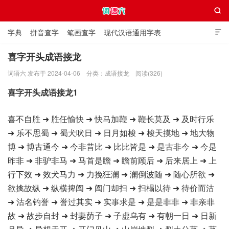

字典
拼音查字
笔画查字
现代汉语通用字表

通用规范汉字表
叠字大全
独体字大全
极简英语词典
喜字开头成语接龙
词语六 发布于 2024-04-06
分类：
成语接龙
阅读(326)
词语六
喜字开头成语接龙1
喜不自胜 ➜ 胜任愉快 ➜ 快马加鞭 ➜ 鞭长莫及 ➜ 及时行乐
➜ 乐不思蜀 ➜ 蜀犬吠日 ➜ 日月如梭 ➜ 梭天摸地 ➜ 地大物
博 ➜ 博古通今 ➜ 今非昔比 ➜ 比比皆是 ➜ 是古非今 ➜ 今是
昨非 ➜ 非驴非马 ➜ 马首是瞻 ➜ 瞻前顾后 ➜ 后来居上 ➜ 上
行下效 ➜ 效犬马力 ➜ 力挽狂澜 ➜ 澜倒波随 ➜ 随心所欲 ➜
欲擒故纵 ➜ 纵横捭阖 ➜ 阖门却扫 ➜ 扫榻以待 ➜ 待价而沽
➜ 沽名钓誉 ➜ 誉过其实 ➜ 实事求是 ➜ 是是非非 ➜ 非亲非
故 ➜ 故步自封 ➜ 封妻荫子 ➜ 子虚乌有 ➜ 有朝一日 ➜ 日新