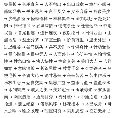
短量长 ➜ 长驱直入 ➜ 入不敷出 ➜ 出口成章 ➜ 章句小儒 ➜
儒家经书 ➜ 书不尽言 ➜ 言不及义 ➜ 义不容辞 ➜ 辞多受少
➜ 少见多怪 ➜ 怪模怪样 ➜ 样样俱全 ➜ 全力以赴 ➜ 赴死如
归 ➜ 归根结底 ➜ 底里深情 ➜ 情随事迁 ➜ 迁善远罪 ➜ 罪魁
祸首 ➜ 首尾相连 ➜ 连日连夜 ➜ 夜以继日 ➜ 日薄西山 ➜ 山
崩地裂 ➜ 裂土分茅 ➜ 茅室土阶 ➜ 阶前万里 ➜ 里出外进 ➜
进退维谷 ➜ 谷马砺兵 ➜ 兵不厌诈 ➜ 诈谋奇计 ➜ 计功受赏
➜ 赏心悦目 ➜ 目中无人 ➜ 人面兽心 ➜ 心旷神怡 ➜ 怡情悦
性 ➜ 性急口快 ➜ 快人快性 ➜ 性命交关 ➜ 关门大吉 ➜ 吉祥
如意 ➜ 意味深长 ➜ 长篇累牍 ➜ 牍背千金 ➜ 金戈铁马 ➜ 马
瘦毛长 ➜ 长篇大论 ➜ 论甘忌辛 ➜ 辛辛苦苦 ➜ 苦中作乐 ➜
乐极生悲 ➜ 悲喜交集 ➜ 集思广益 ➜ 益谦亏盈 ➜ 盈盈秋水
➜ 水到渠成 ➜ 成人之美 ➜ 美如冠玉 ➜ 玉液琼浆 ➜ 浆酒藿
肉 ➜ 肉眼愚眉 ➜ 眉清目秀 ➜ 秀外慧中 ➜ 中庸之道 ➜ 道不
拾遗 ➜ 遗世绝俗 ➜ 俗易风移 ➜ 移花接木 ➜ 木已成舟 ➜ 舟
水之喻 ➜ 喻之以理 ➜ 理屈词穷 ➜ 穷则思变 ➜ 变幻无常 🚩