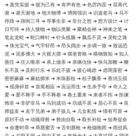
➜ 真凭实据 ➜ 据为己有 ➜ 有声有色 ➜ 色厉内荏 ➜ 荏苒代
谢 ➜ 谢天谢地 ➜ 地大物博 ➜ 博闻强识 ➜ 识途老马 ➜ 马不
停蹄 ➜ 蹄闲三寻 ➜ 寻事生非 ➜ 非分之想 ➜ 想方设计 ➜ 计
日可待 ➜ 待人接物 ➜ 物以类聚 ➜ 聚精会神 ➜ 神来之笔 ➜
笔走龙蛇 ➜ 蛇口蜂针 ➜ 针头线脑 ➜ 脑瓜不灵 ➜ 灵蛇之珠
➜ 珠光宝气 ➜ 气宇轩昂 ➜ 昂头阔步 ➜ 步调一致 ➜ 致远恐
泥 ➜ 泥多佛大 ➜ 大摇大摆 ➜ 摆老资格 ➜ 格物致知 ➜ 知人
善任 ➜ 任人唯亲 ➜ 亲上做亲 ➜ 亲痛仇快 ➜ 快马加鞭 ➜ 鞭
长不及 ➜ 及时行乐 ➜ 乐此不疲 ➜ 疲心竭虑 ➜ 虑周藻密 ➜
密密麻麻 ➜ 麻姑掷米 ➜ 米珠薪桂 ➜ 桂子飘香 ➜ 香消玉殒
➜ 殒身碎首 ➜ 首尾相应 ➜ 应运而生 ➜ 生杀予夺 ➜ 夺人之
爱 ➜ 爱不释手 ➜ 手不释卷 ➜ 卷土重来 ➜ 来者不拒 ➜ 拒谏
饰非 ➜ 非驴非马 ➜ 马到成功 ➜ 功成不居 ➜ 居心不良 ➜ 良
师益友 ➜ 友于兄弟 ➜ 弟子孩儿 ➜ 儿女私情 ➜ 情有可原 ➜
原封不动 ➜ 动辄得咎 ➜ 咎由自取 ➜ 取长补短 ➜ 短寿促命
➜ 命蹇时乖 ➜ 乖唇蜜舌 ➜ 舌剑唇枪 ➜ 枪烟炮雨 ➜ 雨丝风
片 ➜ 片甲不留 ➜ 留中不发 ➜ 发扬光大 ➜ 大喜过望 ➜ 望洋