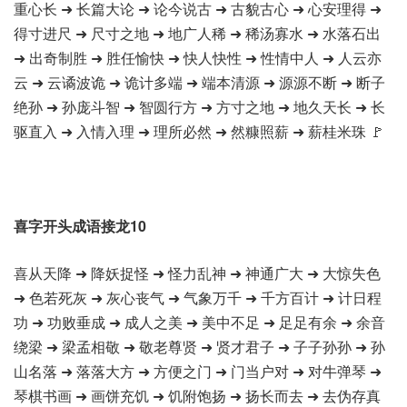
重心长 ➜ 长篇大论 ➜ 论今说古 ➜ 古貌古心 ➜ 心安理得 ➜
得寸进尺 ➜ 尺寸之地 ➜ 地广人稀 ➜ 稀汤寡水 ➜ 水落石出
➜ 出奇制胜 ➜ 胜任愉快 ➜ 快人快性 ➜ 性情中人 ➜ 人云亦
云 ➜ 云谲波诡 ➜ 诡计多端 ➜ 端本清源 ➜ 源源不断 ➜ 断子
绝孙 ➜ 孙庞斗智 ➜ 智圆行方 ➜ 方寸之地 ➜ 地久天长 ➜ 长
驱直入 ➜ 入情入理 ➜ 理所必然 ➜ 然糠照薪 ➜ 薪桂米珠 🚩
喜字开头成语接龙10
喜从天降 ➜ 降妖捉怪 ➜ 怪力乱神 ➜ 神通广大 ➜ 大惊失色
➜ 色若死灰 ➜ 灰心丧气 ➜ 气象万千 ➜ 千方百计 ➜ 计日程
功 ➜ 功败垂成 ➜ 成人之美 ➜ 美中不足 ➜ 足足有余 ➜ 余音
绕梁 ➜ 梁孟相敬 ➜ 敬老尊贤 ➜ 贤才君子 ➜ 子子孙孙 ➜ 孙
山名落 ➜ 落落大方 ➜ 方便之门 ➜ 门当户对 ➜ 对牛弹琴 ➜
琴棋书画 ➜ 画饼充饥 ➜ 饥附饱扬 ➜ 扬长而去 ➜ 去伪存真