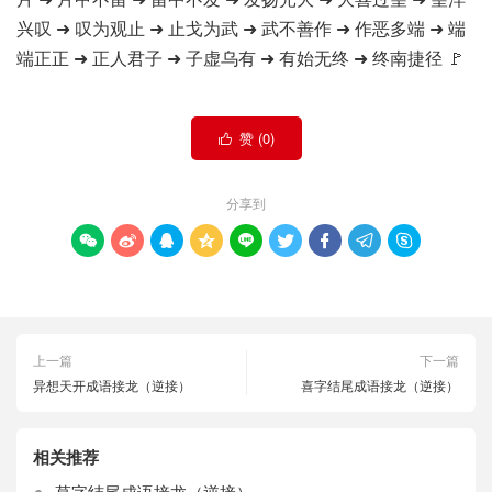
兴叹 ➜ 叹为观止 ➜ 止戈为武 ➜ 武不善作 ➜ 作恶多端 ➜ 端
端正正 ➜ 正人君子 ➜ 子虚乌有 ➜ 有始无终 ➜ 终南捷径 🚩
赞 (
0
)

分享到









上一篇
下一篇
异想天开成语接龙（逆接）
喜字结尾成语接龙（逆接）
相关推荐
草字结尾成语接龙（逆接）