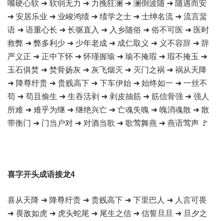
嘴硬心软 ➜ 软弱无力 ➜ 力挽狂澜 ➜ 澜倒波随 ➜ 随遇而安
➜ 安居乐业 ➜ 业峻鸿绩 ➜ 绩学之士 ➜ 士绅名流 ➜ 流言蜚
语 ➜ 语重心长 ➜ 长驱直入 ➜ 入乡随俗 ➜ 俗不可医 ➜ 医时
救弊 ➜ 弊多利少 ➜ 少年老成 ➜ 成仁取义 ➜ 义不容辞 ➜ 辞
严义正 ➜ 正中下怀 ➜ 怀瑾握瑜 ➜ 瑜不掩瑕 ➜ 瑕不掩玉 ➜
玉石俱焚 ➜ 焚骨扬灰 ➜ 灰飞烟灭 ➜ 灭门之祸 ➜ 祸从天降
➜ 降尊纡贵 ➜ 贵贱高下 ➜ 下车伊始 ➜ 始终如一 ➜ 一丝不
苟 ➜ 苟且偷生 ➜ 生吞活剥 ➜ 剥皮抽筋 ➜ 筋信骨强 ➜ 强人
所难 ➜ 难乎为继 ➜ 继绝兴亡 ➜ 亡魂失魄 ➜ 魄消魂散 ➜ 散
带衡门 ➜ 门当户对 ➜ 对酒当歌 ➜ 歌莺舞燕 ➜ 燕语莺声 🚩
喜字开头成语接龙4
喜从天降 ➜ 降尊纡贵 ➜ 贵贱高下 ➜ 下里巴人 ➜ 人言可畏
➜ 畏敌如虎 ➜ 虎头蛇尾 ➜ 尾生之信 ➜ 信誓旦旦 ➜ 旦夕之