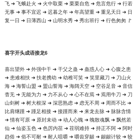
飞 ➜ 飞蛾赴火 ➜ 火中取栗 ➜ 栗栗自危 ➜ 危言危行 ➜ 行若
无事 ➜ 事不宜迟 ➜ 迟暮之年 ➜ 年高望重 ➜ 重见天日 ➜ 日
复一日 ➜ 日薄西山 ➜ 山明水秀 ➜ 秀出班行 ➜ 行色匆匆 🚩
喜字开头成语接龙6
喜出望外 ➜ 外强中干 ➜ 干父之蛊 ➜ 蛊惑人心 ➜ 心腹之患
➜ 患难相扶 ➜ 扶老携幼 ➜ 幼稚可笑 ➜ 笑里藏刀 ➜ 刀山火
海 ➜ 海誓山盟 ➜ 盟山誓海 ➜ 海阔天空 ➜ 空谷足音 ➜ 音信
杳无 ➜ 无能为力 ➜ 力不从心 ➜ 心不在焉 ➜ 焉用牛刀 ➜ 刀
山剑树 ➜ 树大根深 ➜ 深思熟虑 ➜ 虑无不周 ➜ 周而不比 ➜
比肩继踵 ➜ 踵足相接 ➜ 接踵而来 ➜ 来龙去脉 ➜ 脉脉含情
➜ 情有可原 ➜ 原封未动 ➜ 动人心魄 ➜ 魄散魂飘 ➜ 飘然若
仙 ➜ 仙姿玉色 ➜ 色厉内荏 ➜ 荏弱难持 ➜ 持正不阿 ➜ 阿时
趋俗 ➜ 俗不可耐 ➜ 耐人咀嚼 ➜ 嚼齿穿龈 ➜ 龈龈计较 ➜ 较