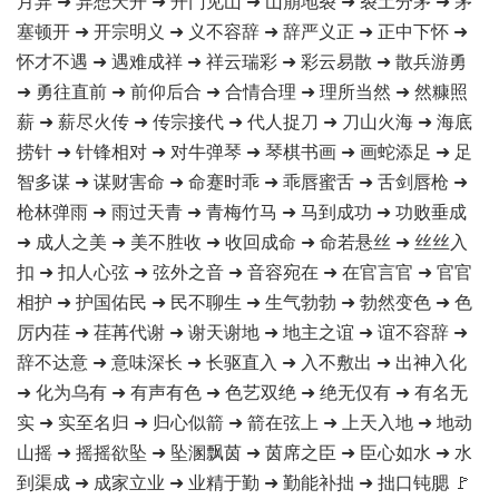
月异 ➜ 异想天开 ➜ 开门见山 ➜ 山崩地裂 ➜ 裂土分茅 ➜ 茅
塞顿开 ➜ 开宗明义 ➜ 义不容辞 ➜ 辞严义正 ➜ 正中下怀 ➜
怀才不遇 ➜ 遇难成祥 ➜ 祥云瑞彩 ➜ 彩云易散 ➜ 散兵游勇
➜ 勇往直前 ➜ 前仰后合 ➜ 合情合理 ➜ 理所当然 ➜ 然糠照
薪 ➜ 薪尽火传 ➜ 传宗接代 ➜ 代人捉刀 ➜ 刀山火海 ➜ 海底
捞针 ➜ 针锋相对 ➜ 对牛弹琴 ➜ 琴棋书画 ➜ 画蛇添足 ➜ 足
智多谋 ➜ 谋财害命 ➜ 命蹇时乖 ➜ 乖唇蜜舌 ➜ 舌剑唇枪 ➜
枪林弹雨 ➜ 雨过天青 ➜ 青梅竹马 ➜ 马到成功 ➜ 功败垂成
➜ 成人之美 ➜ 美不胜收 ➜ 收回成命 ➜ 命若悬丝 ➜ 丝丝入
扣 ➜ 扣人心弦 ➜ 弦外之音 ➜ 音容宛在 ➜ 在官言官 ➜ 官官
相护 ➜ 护国佑民 ➜ 民不聊生 ➜ 生气勃勃 ➜ 勃然变色 ➜ 色
厉内荏 ➜ 荏苒代谢 ➜ 谢天谢地 ➜ 地主之谊 ➜ 谊不容辞 ➜
辞不达意 ➜ 意味深长 ➜ 长驱直入 ➜ 入不敷出 ➜ 出神入化
➜ 化为乌有 ➜ 有声有色 ➜ 色艺双绝 ➜ 绝无仅有 ➜ 有名无
实 ➜ 实至名归 ➜ 归心似箭 ➜ 箭在弦上 ➜ 上天入地 ➜ 地动
山摇 ➜ 摇摇欲坠 ➜ 坠溷飘茵 ➜ 茵席之臣 ➜ 臣心如水 ➜ 水
到渠成 ➜ 成家立业 ➜ 业精于勤 ➜ 勤能补拙 ➜ 拙口钝腮 🚩