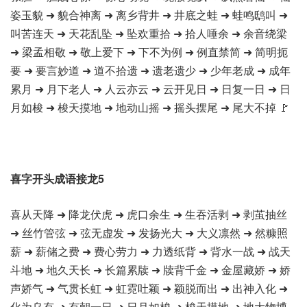
姿玉貌 ➜ 貌合神离 ➜ 离乡背井 ➜ 井底之蛙 ➜ 蛙鸣鸱叫 ➜
叫苦连天 ➜ 天花乱坠 ➜ 坠欢重拾 ➜ 拾人唾余 ➜ 余音绕梁
➜ 梁孟相敬 ➜ 敬上爱下 ➜ 下不为例 ➜ 例直禁简 ➜ 简明扼
要 ➜ 要言妙道 ➜ 道不拾遗 ➜ 遗老遗少 ➜ 少年老成 ➜ 成年
累月 ➜ 月下老人 ➜ 人云亦云 ➜ 云开见日 ➜ 日复一日 ➜ 日
月如梭 ➜ 梭天摸地 ➜ 地动山摇 ➜ 摇头摆尾 ➜ 尾大不掉 🚩
喜字开头成语接龙5
喜从天降 ➜ 降龙伏虎 ➜ 虎口余生 ➜ 生吞活剥 ➜ 剥茧抽丝
➜ 丝竹管弦 ➜ 弦无虚发 ➜ 发扬光大 ➜ 大义凛然 ➜ 然糠照
薪 ➜ 薪储之费 ➜ 费心劳力 ➜ 力透纸背 ➜ 背水一战 ➜ 战天
斗地 ➜ 地久天长 ➜ 长篇累牍 ➜ 牍背千金 ➜ 金屋藏娇 ➜ 娇
声娇气 ➜ 气贯长虹 ➜ 虹霓吐颖 ➜ 颖脱而出 ➜ 出神入化 ➜
化为乌有 ➜ 有朝一日 ➜ 日月如梭 ➜ 梭天摸地 ➜ 地大物博