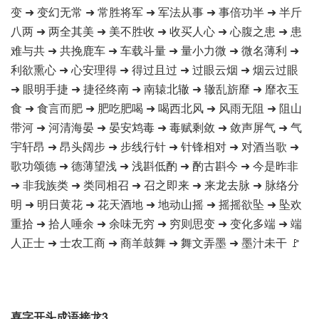
变 ➜ 变幻无常 ➜ 常胜将军 ➜ 军法从事 ➜ 事倍功半 ➜ 半斤
八两 ➜ 两全其美 ➜ 美不胜收 ➜ 收买人心 ➜ 心腹之患 ➜ 患
难与共 ➜ 共挽鹿车 ➜ 车载斗量 ➜ 量小力微 ➜ 微名薄利 ➜
利欲熏心 ➜ 心安理得 ➜ 得过且过 ➜ 过眼云烟 ➜ 烟云过眼
➜ 眼明手捷 ➜ 捷径终南 ➜ 南辕北辙 ➜ 辙乱旂靡 ➜ 靡衣玉
食 ➜ 食言而肥 ➜ 肥吃肥喝 ➜ 喝西北风 ➜ 风雨无阻 ➜ 阻山
带河 ➜ 河清海晏 ➜ 晏安鸩毒 ➜ 毒赋剩敛 ➜ 敛声屏气 ➜ 气
宇轩昂 ➜ 昂头阔步 ➜ 步线行针 ➜ 针锋相对 ➜ 对酒当歌 ➜
歌功颂德 ➜ 德薄望浅 ➜ 浅斟低酌 ➜ 酌古斟今 ➜ 今是昨非
➜ 非我族类 ➜ 类同相召 ➜ 召之即来 ➜ 来龙去脉 ➜ 脉络分
明 ➜ 明日黄花 ➜ 花天酒地 ➜ 地动山摇 ➜ 摇摇欲坠 ➜ 坠欢
重拾 ➜ 拾人唾余 ➜ 余味无穷 ➜ 穷则思变 ➜ 变化多端 ➜ 端
人正士 ➜ 士农工商 ➜ 商羊鼓舞 ➜ 舞文弄墨 ➜ 墨汁未干 🚩
喜字开头成语接龙3