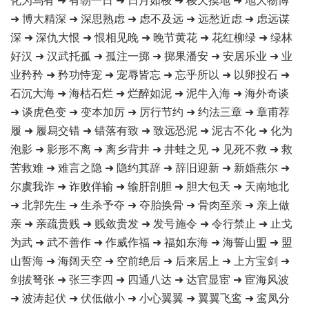
➜ 博大精深 ➜ 深思熟虑 ➜ 虑不及远 ➜ 远愁近虑 ➜ 虑远谋
深 ➜ 深仇大恨 ➜ 恨相见晚 ➜ 晚节黄花 ➜ 花红柳绿 ➜ 绿林
好汉 ➜ 汉武托孤 ➜ 孤注一掷 ➜ 掷果潘安 ➜ 安居乐业 ➜ 业
业矜矜 ➜ 矜功恃宠 ➜ 宠辱皆忘 ➜ 忘乎所以 ➜ 以卵投石 ➜
石沉大海 ➜ 海枯石烂 ➜ 烂醉如泥 ➜ 泥牛入海 ➜ 海外奇谈
➜ 谈虎色变 ➜ 变本加厉 ➜ 厉行节约 ➜ 约法三章 ➜ 章甫荐
履 ➜ 履舄交错 ➜ 错落有致 ➜ 致远恐泥 ➜ 泥古不化 ➜ 化为
泡影 ➜ 影形不离 ➜ 离乡背井 ➜ 井蛙之见 ➜ 见死不救 ➜ 救
苦救难 ➜ 难言之隐 ➜ 隐约其辞 ➜ 辞旧迎新 ➜ 新婚燕尔 ➜
尔虞我诈 ➜ 诈败佯输 ➜ 输肝剖胆 ➜ 胆大包天 ➜ 天南地北
➜ 北郭先生 ➜ 生杀予夺 ➜ 夺胎换骨 ➜ 骨肉至亲 ➜ 亲上做
亲 ➜ 亲疏贵贱 ➜ 贱敛贵发 ➜ 发号施令 ➜ 令行禁止 ➜ 止戈
为武 ➜ 武不善作 ➜ 作威作福 ➜ 福如东海 ➜ 海誓山盟 ➜ 盟
山誓海 ➜ 海阔天空 ➜ 空前绝后 ➜ 后来居上 ➜ 上方宝剑 ➜
剑拔弩张 ➜ 张三李四 ➜ 四通八达 ➜ 达官显宦 ➜ 宦海风波
➜ 波涛起伏 ➜ 伏低做小 ➜ 小心翼翼 ➜ 翼翼飞鸾 ➜ 鸾凤分