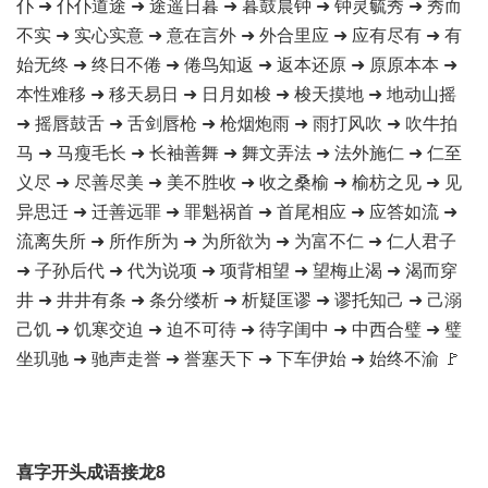
仆 ➜ 仆仆道途 ➜ 途遥日暮 ➜ 暮鼓晨钟 ➜ 钟灵毓秀 ➜ 秀而
不实 ➜ 实心实意 ➜ 意在言外 ➜ 外合里应 ➜ 应有尽有 ➜ 有
始无终 ➜ 终日不倦 ➜ 倦鸟知返 ➜ 返本还原 ➜ 原原本本 ➜
本性难移 ➜ 移天易日 ➜ 日月如梭 ➜ 梭天摸地 ➜ 地动山摇
➜ 摇唇鼓舌 ➜ 舌剑唇枪 ➜ 枪烟炮雨 ➜ 雨打风吹 ➜ 吹牛拍
马 ➜ 马瘦毛长 ➜ 长袖善舞 ➜ 舞文弄法 ➜ 法外施仁 ➜ 仁至
义尽 ➜ 尽善尽美 ➜ 美不胜收 ➜ 收之桑榆 ➜ 榆枋之见 ➜ 见
异思迁 ➜ 迁善远罪 ➜ 罪魁祸首 ➜ 首尾相应 ➜ 应答如流 ➜
流离失所 ➜ 所作所为 ➜ 为所欲为 ➜ 为富不仁 ➜ 仁人君子
➜ 子孙后代 ➜ 代为说项 ➜ 项背相望 ➜ 望梅止渴 ➜ 渴而穿
井 ➜ 井井有条 ➜ 条分缕析 ➜ 析疑匡谬 ➜ 谬托知己 ➜ 己溺
己饥 ➜ 饥寒交迫 ➜ 迫不可待 ➜ 待字闺中 ➜ 中西合璧 ➜ 璧
坐玑驰 ➜ 驰声走誉 ➜ 誉塞天下 ➜ 下车伊始 ➜ 始终不渝 🚩
喜字开头成语接龙8