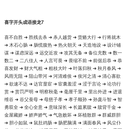
喜字开头成语接龙7
喜不自胜 ➜ 胜残去杀 ➜ 杀人越货 ➜ 货赂大行 ➜ 行将就木
➜ 木石心肠 ➜ 肠慌腹热 ➜ 热火朝天 ➜ 天造地设 ➜ 设计铺
谋 ➜ 谋虑深远 ➜ 远交近攻 ➜ 攻其无备 ➜ 备位充数 ➜ 数一
数二 ➜ 二八佳人 ➜ 人言可畏 ➜ 畏缩不前 ➜ 前倨后恭 ➜ 恭
喜发财 ➜ 财大气粗 ➜ 粗枝大叶 ➜ 叶落归秋 ➜ 秋月春风 ➜
风雨无阻 ➜ 阻山带河 ➜ 河清难俟 ➜ 俟河之清 ➜ 清心寡欲
➜ 欲速不达 ➜ 达官显宦 ➜ 宦囊羞涩 ➜ 涩于言论 ➜ 论功行
赏 ➜ 赏罚严明 ➜ 明察秋毫 ➜ 毫厘千里 ➜ 里出外进 ➜ 进退
维谷 ➜ 谷父蚕母 ➜ 母慈子孝 ➜ 孝子顺孙 ➜ 孙庞斗智 ➜ 智
勇双全 ➜ 全心全意 ➜ 意味深长 ➜ 长篇累牍 ➜ 牍背千金 ➜
金屋藏娇 ➜ 娇声娇气 ➜ 气急败坏 ➜ 坏植散群 ➜ 群威群胆
➜ 胆小如鼠 ➜ 鼠肚鸡肠 ➜ 肠肥脑满 ➜ 满面春风 ➜ 风尘仆