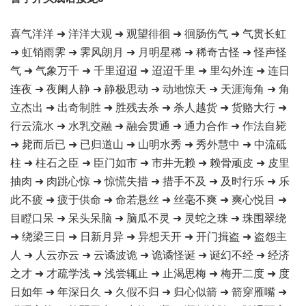
喜气洋洋 ➜ 洋洋大观 ➜ 观望徘徊 ➜ 徊肠伤气 ➜ 气贯长虹
➜ 虹销雨霁 ➜ 霁风朗月 ➜ 月明星稀 ➜ 稀奇古怪 ➜ 怪声怪
气 ➜ 气象万千 ➜ 千里迢迢 ➜ 迢迢千里 ➜ 里勾外连 ➜ 连日
连夜 ➜ 夜阑人静 ➜ 静极思动 ➜ 动地惊天 ➜ 天涯海角 ➜ 角
立杰出 ➜ 出奇制胜 ➜ 胜残去杀 ➜ 杀人越货 ➜ 货赂大行 ➜
行云流水 ➜ 水乳交融 ➜ 融会贯通 ➜ 通力合作 ➜ 作法自毙
➜ 毙而后已 ➜ 已归道山 ➜ 山明水秀 ➜ 秀外慧中 ➜ 中流砥
柱 ➜ 柱石之臣 ➜ 臣门如市 ➜ 市井无赖 ➜ 赖骨顽皮 ➜ 皮里
抽肉 ➜ 肉跳心惊 ➜ 惊慌失措 ➜ 措手不及 ➜ 及时行乐 ➜ 乐
此不疲 ➜ 疲于供命 ➜ 命若悬丝 ➜ 丝毫不爽 ➜ 爽心悦目 ➜
目瞪口呆 ➜ 呆头呆脑 ➜ 脑瓜不灵 ➜ 灵蛇之珠 ➜ 珠围翠绕
➜ 绕梁三日 ➜ 日新月异 ➜ 异想天开 ➜ 开门揖盗 ➜ 盗怨主
人 ➜ 人云亦云 ➜ 云谲波诡 ➜ 诡谲怪诞 ➜ 诞幻不经 ➜ 经济
之才 ➜ 才疏学浅 ➜ 浅尝辄止 ➜ 止渴思梅 ➜ 梅开二度 ➜ 度
日如年 ➜ 年深日久 ➜ 久假不归 ➜ 归心似箭 ➜ 箭穿雁嘴 ➜