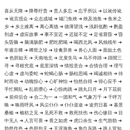
喜从天降 ➜ 降尊纡贵 ➜ 贵人多忘 ➜ 忘乎所以 ➜ 以讹传讹
➜ 讹言惑众 ➜ 众志成城 ➜ 城门鱼殃 ➜ 殃及池鱼 ➜ 鱼米之
乡 ➜ 乡土难离 ➜ 离心离德 ➜ 德薄望浅 ➜ 浅斟低酌 ➜ 酌盈
剂虚 ➜ 虚应故事 ➜ 事不宜迟 ➜ 迟疑不定 ➜ 定省晨昏 ➜ 昏
头昏脑 ➜ 脑满肠肥 ➜ 肥吃肥喝 ➜ 喝西北风 ➜ 风烛残年 ➜
年逾古稀 ➜ 稀世之珍 ➜ 珍禽异兽 ➜ 兽心人面 ➜ 面如土色
➜ 色胆如天 ➜ 天南地北 ➜ 北叟失马 ➜ 马不停蹄 ➜ 蹄閒三
寻 ➜ 寻根究底 ➜ 底里深情 ➜ 情投意合 ➜ 合情合理 ➜ 理亏
心虚 ➜ 虚与委蛇 ➜ 蛇蝎心肠 ➜ 肠枯思竭 ➜ 竭诚相待 ➜ 待
时而动 ➜ 动魄惊心 ➜ 心旷神怡 ➜ 怡然自得 ➜ 得心应手 ➜
手忙脚乱 ➜ 乱箭攒心 ➜ 心惊肉跳 ➜ 跳丸日月 ➜ 月下花前
➜ 前仰后合 ➜ 合二为一 ➜ 一团和气 ➜ 气象万千 ➜ 千呼万
唤 ➜ 唤雨呼风 ➜ 风尘仆仆 ➜ 仆仆道途 ➜ 途穷日暮 ➜ 暮景
桑榆 ➜ 榆枋之见 ➜ 见死不救 ➜ 救死扶伤 ➜ 伤心惨目 ➜ 目
中无人 ➜ 人言可畏 ➜ 畏之如虎 ➜ 虎口余生 ➜ 生气勃勃 ➜
勃然作色 ➜ 色胆包天 ➜ 天涯海角 ➜ 角巾东路 ➜ 路人皆知