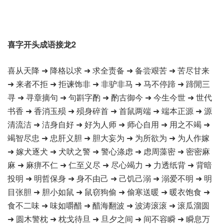
喜字开头成语接龙2
喜从天降 ➜ 降格以求 ➜ 求全责备 ➜ 备尝艰苦 ➜ 苦尽甘来
➜ 来者不拒 ➜ 拒谏饰非 ➜ 非驴非马 ➜ 马不停蹄 ➜ 蹄閒三
寻 ➜ 寻章摘句 ➜ 句斟字酌 ➜ 酌古御今 ➜ 今生今世 ➜ 世代
书香 ➜ 香消玉殒 ➜ 殒身碎首 ➜ 首鼠两端 ➜ 端本正源 ➜ 源
清流洁 ➜ 洁身自好 ➜ 好为人师 ➜ 师心自用 ➜ 用之不竭 ➜
竭智尽忠 ➜ 忠肝义胆 ➜ 胆大妄为 ➜ 为所欲为 ➜ 为人作嫁
➜ 嫁犬逐犬 ➜ 犬吠之警 ➜ 警心涤虑 ➜ 虑周藻密 ➜ 密密麻
麻 ➜ 麻痹不仁 ➜ 仁至义尽 ➜ 尽心竭力 ➜ 力透纸背 ➜ 背暗
投明 ➜ 明哲保身 ➜ 身不由己 ➜ 己饥己溺 ➜ 溺爱不明 ➜ 明
目张胆 ➜ 胆小如鼠 ➜ 鼠窃狗偷 ➜ 偷寒送暖 ➜ 暖衣饱食 ➜
食不二味 ➜ 味如嚼醋 ➜ 醋海翻波 ➜ 波涛滚滚 ➜ 滚瓜溜圆
➜ 圆木警枕 ➜ 枕戈待旦 ➜ 旦夕之间 ➜ 间不容瞬 ➜ 瞬息万