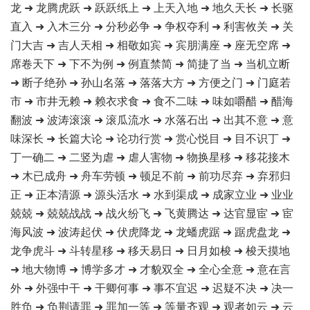
龙 ➜ 龙腾虎跃 ➜ 跃跃纸上 ➜ 上天入地 ➜ 地久天长 ➜ 长驱
直入 ➜ 入木三分 ➜ 分秒必争 ➜ 争权夺利 ➜ 利害攸关 ➜ 关
门大吉 ➜ 吉人天相 ➜ 相敬如宾 ➜ 宾朋满座 ➜ 座无空席 ➜
席卷天下 ➜ 下不为例 ➜ 例直禁简 ➜ 简捷了当 ➜ 当机立断
➜ 断子绝孙 ➜ 孙山名落 ➜ 落落大方 ➜ 方便之门 ➜ 门庭若
市 ➜ 市井无赖 ➜ 赖衣求食 ➜ 食不二味 ➜ 味如嚼醋 ➜ 醋海
翻波 ➜ 波涛滚滚 ➜ 滚瓜流水 ➜ 水落石出 ➜ 出其不意 ➜ 意
味深长 ➜ 长篇大论 ➜ 论功行赏 ➜ 赏心悦目 ➜ 目不识丁 ➜
丁一确二 ➜ 二竖为虐 ➜ 虐人害物 ➜ 物换星移 ➜ 移花接木
➜ 木已成舟 ➜ 舟车劳顿 ➜ 顿足不前 ➜ 前功尽弃 ➜ 弃邪归
正 ➜ 正本清源 ➜ 源头活水 ➜ 水到渠成 ➜ 成家立业 ➜ 业业
兢兢 ➜ 兢兢战战 ➜ 战火纷飞 ➜ 飞黄腾达 ➜ 达官显宦 ➜ 宦
海风波 ➜ 波涛起伏 ➜ 伏虎降龙 ➜ 龙蟠虎踞 ➜ 踞虎盘龙 ➜
龙争虎斗 ➜ 斗转星移 ➜ 移天易日 ➜ 日月如梭 ➜ 梭天摸地
➜ 地大物博 ➜ 博学多才 ➜ 才貌双全 ➜ 全心全意 ➜ 意在言
外 ➜ 外强中干 ➜ 干卿何事 ➜ 事不宜迟 ➜ 迟疑不决 ➜ 决一
胜负 ➜ 负荆请罪 ➜ 罪加一等 ➜ 等量齐观 ➜ 观者如云 ➜ 云