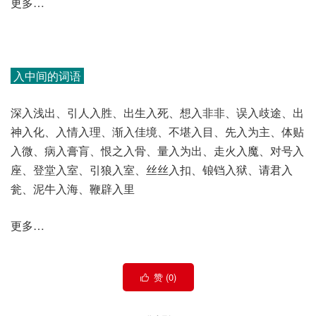
更多…
入中间的词语
深入浅出、引人入胜、出生入死、想入非非、误入歧途、出
神入化、入情入理、渐入佳境、不堪入目、先入为主、体贴
入微、病入膏肓、恨之入骨、量入为出、走火入魔、对号入
座、登堂入室、引狼入室、丝丝入扣、锒铛入狱、请君入
瓮、泥牛入海、鞭辟入里
更多…
赞 (
0
)
