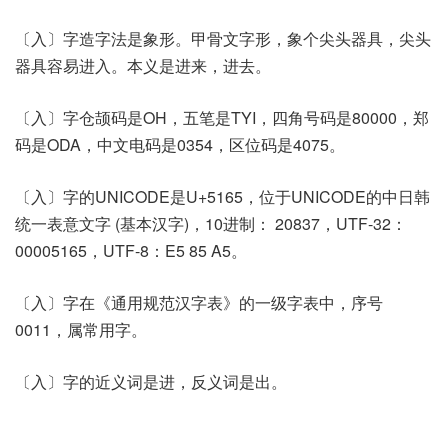
〔入〕字造字法是象形。甲骨文字形，象个尖头器具，尖头
器具容易进入。本义是进来，进去。
〔入〕字仓颉码是OH，五笔是TYI，四角号码是80000，郑
码是ODA，中文电码是0354，区位码是4075。
〔入〕字的UNICODE是U+5165，位于UNICODE的中日韩
统一表意文字 (基本汉字)，10进制： 20837，UTF-32：
00005165，UTF-8：E5 85 A5。
〔入〕字在《通用规范汉字表》的一级字表中，序号
0011，属常用字。
〔入〕字的近义词是进，反义词是出。