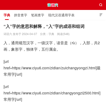

字典
拼音查字
笔画查字
现代汉语通用字表

通用规范汉字表
叠字大全
独体字大全
极简英语词典
“入”字的意思和解释，“入”字的成语和组词
词语六 发布于 2024-04-07
分类：
字典
阅读(548)
词语六
入，通用规范汉字，一级汉字，读音是（rù），入部，共2
画，象形字，独体字，五行属金。
[url
href=https://www.ciyu6.com/zidian/zuichangyongzi.html]最
常用字[/url]
[url
href=https://www.ciyu6.com/zidian/changyongzi2500.html]
常用字[/url]