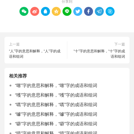
分享到









上一篇
下一篇
“人”字的意思和解释，“人”字的成
“十”字的意思和解释，“十”字的成
语和组词
语和组词
相关推荐
“噻”字的意思和解释，“噻”字的成语和组词
“嚄”字的意思和解释，“嚄”字的成语和组词
“嚆”字的意思和解释，“嚆”字的成语和组词
“噱”字的意思和解释，“噱”字的成语和组词
“噼”字的意思和解释，“噼”字的成语和组词
“噫”字的意思和解释，“噫”字的成语和组词