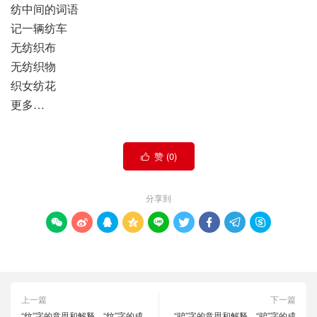
纺中间的词语
记一辆纺车
无纺织布
无纺织物
织女纺花
更多…
赞 (
0
)

分享到









上一篇
下一篇
“纹”字的意思和解释，“纹”字的成
“驴”字的意思和解释，“驴”字的成