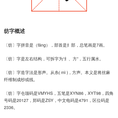
纺字概述
〔纺〕字拼音是（fǎng），部首是纟部，总笔画是7画。
〔纺〕字是左右结构，可拆字为“纟、方”，五行属水。
〔纺〕字造字法是形声。从糸( mì )，方声。本义是将丝麻
纤维制成纱或线。
〔纺〕字仓颉码是VMYHS，五笔是XYN86，XYT98，四角
号码是20127，郑码是ZSY，中文电码是4791，区位码是
2336。