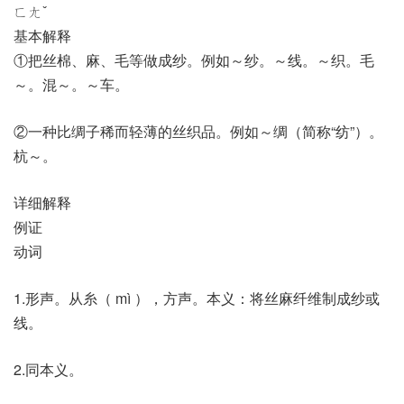
ㄈㄤˇ
基本解释
①把丝棉、麻、毛等做成纱。例如～纱。～线。～织。毛
～。混～。～车。
②一种比绸子稀而轻薄的丝织品。例如～绸（简称“纺”）。
杭～。
详细解释
例证
动词
1.形声。从糸（ mì ），方声。本义：将丝麻纤维制成纱或
线。
2.同本义。