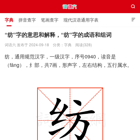

字典
拼音查字
笔画查字
现代汉语通用字表

通用规范汉字表
叠字大全
独体字大全
极简英语词典
“纺”字的意思和解释，“纺”字的成语和组词
词语六 发布于 2024-09-18
分类：
字典
阅读(328)
词语六
纺，通用规范汉字，一级汉字，序号0940，读音是
（fǎng），纟部，共7画，形声字，左右结构，五行属水。