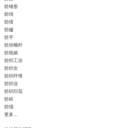
纺锤形
纺缉
纺绩
纺纑
纺手
纺丝螺杆
纺线娘
纺织工业
纺织女
纺织纤维
纺织业
纺织印花
纺砖
纺缁
更多…