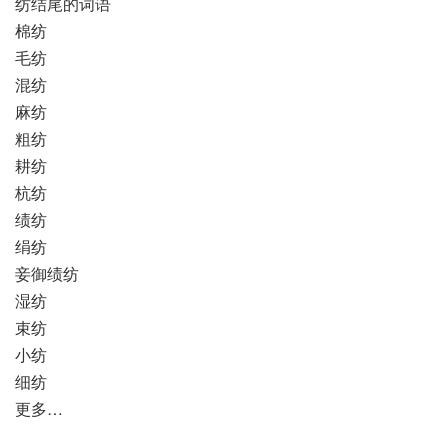
纺结尾的词语
棉纺
毛纺
混纺
麻纺
粗纺
耕纺
杭纺
绩纺
绢纺
妾御绩纺
湿纺
束纺
小纺
细纺
更多…