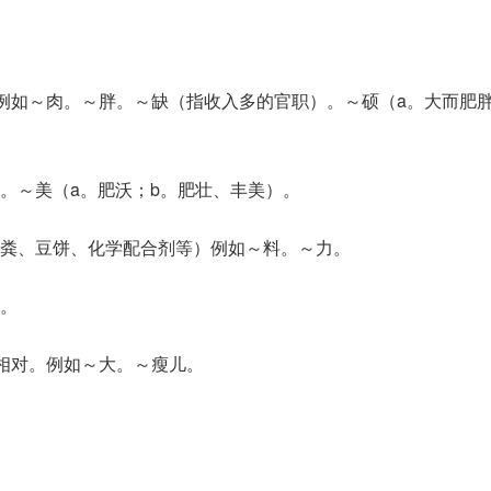
。例如～肉。～胖。～缺（指收入多的官职）。～硕（a。大而肥胖
。～美（a。肥沃；b。肥壮、丰美）。
粪、豆饼、化学配合剂等）例如～料。～力。
。
”相对。例如～大。～瘦儿。