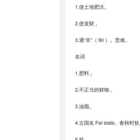
1.使土地肥沃。
2.使发财 。
3.通“非”（ fēi ）。责难。
名词
1.肥料 。
2.不正当的财物 。
3.油脂。
4.古国名 Fei state
5.姓。