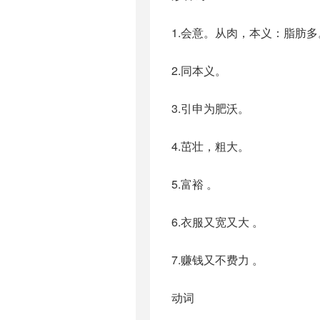
1.会意。从肉，本义：脂肪多
2.同本义。
3.引申为肥沃。
4.茁壮，粗大。
5.富裕 。
6.衣服又宽又大 。
7.赚钱又不费力 。
动词