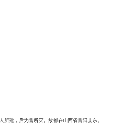
。春秋时狄人所建，后为晋所灭。故都在山西省昔阳县东。