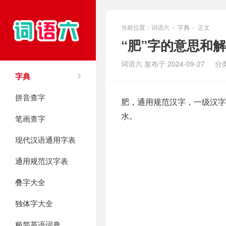
当前位置：
词语六
字典
正文
>
>
“肥”字的意思和
词语六 发布于 2024-09-27
分
字典
拼音查字
肥，通用规范汉字，一级汉字，
水。
笔画查字
现代汉语通用字表
通用规范汉字表
叠字大全
独体字大全
极简英语词典