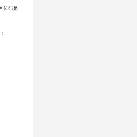
，区位码是
制：