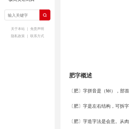

关于本站
|
免责声明
隐私政策
|
联系方式
肥字概述
〔肥〕字拼音是（féi），部
〔肥〕字是左右结构，可拆字为
〔肥〕字造字法是会意。从肉