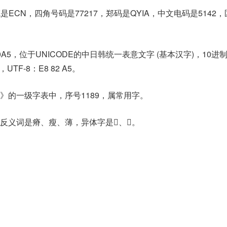
ECN，四角号码是77217，郑码是QYIA，中文电码是5142
0A5，位于UNICODE的中日韩统一表意文字 (基本汉字)，10进
，UTF-8：E8 82 A5。
》的一级字表中，序号1189，属常用字。
义词是瘠、瘦、薄，异体字是𦘺、𩇯。