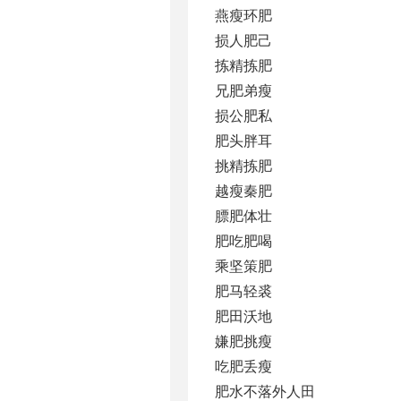
燕瘦环肥
损人肥己
拣精拣肥
兄肥弟瘦
损公肥私
肥头胖耳
挑精拣肥
越瘦秦肥
膘肥体壮
肥吃肥喝
乘坚策肥
肥马轻裘
肥田沃地
嫌肥挑瘦
吃肥丢瘦
肥水不落外人田