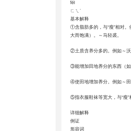
féi
ㄈㄟˊ
基本解释
①含脂肪多的，与“瘦”相对
大而饱满）。～马轻裘。
②土质含养分多的。例如～沃
③能增加田地养分的东西（如
④使田地增加养分。例如～田
⑤指衣服鞋袜等宽大，与“瘦
详细解释
例证
形容词