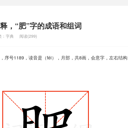
解释，“肥”字的成语和组词
类：
字典
阅读(299)
序号1189，读音是（féi），月部，共8画，会意字，左右结