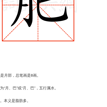
首是月部，总笔画是8画。
“月、巴”或“⺼、巴”，五行属水。
。本义是脂肪多。