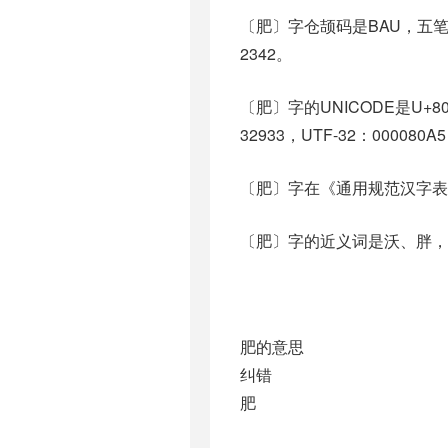
〔肥〕字仓颉码是BAU，五笔是
2342。
〔肥〕字的UNICODE是U+8
32933，UTF-32：000080A5
〔肥〕字在《通用规范汉字表
〔肥〕字的近义词是沃、胖，反
肥的意思
纠错
肥