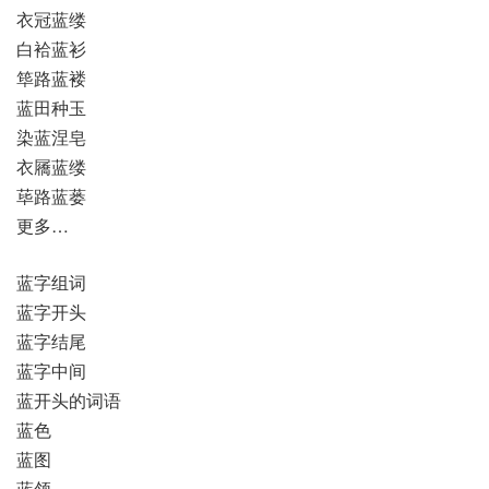
衣冠蓝缕
白袷蓝衫
筚路蓝褛
蓝田种玉
染蓝涅皂
衣屩蓝缕
荜路蓝蒌
更多…
蓝字组词
蓝字开头
蓝字结尾
蓝字中间
蓝开头的词语
蓝色
蓝图
蓝领