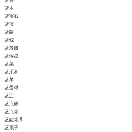
蓝本
蓝宝石
蓝藻
蓝靛
蓝鲸
蓝筹股
蓝矮星
蓝菜
蓝采和
蓝单
蓝蛋球
蓝淀
蓝点鲅
蓝点颏
蓝靛颏儿
蓝顶子