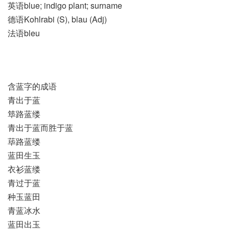
英语blue; indigo plant; surname
德语Kohlrabi (S)​, blau (Adj)
法语bleu
含蓝字的成语
青出于蓝
筚路蓝缕
青出于蓝而胜于蓝
荜路蓝缕
蓝田生玉
衣衫蓝缕
青过于蓝
种玉蓝田
青蓝冰水
蓝田出玉