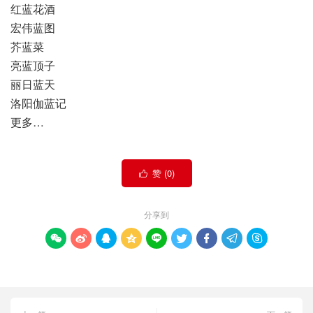
红蓝花酒
宏伟蓝图
芥蓝菜
亮蓝顶子
丽日蓝天
洛阳伽蓝记
更多…
赞 (
0
)

分享到








