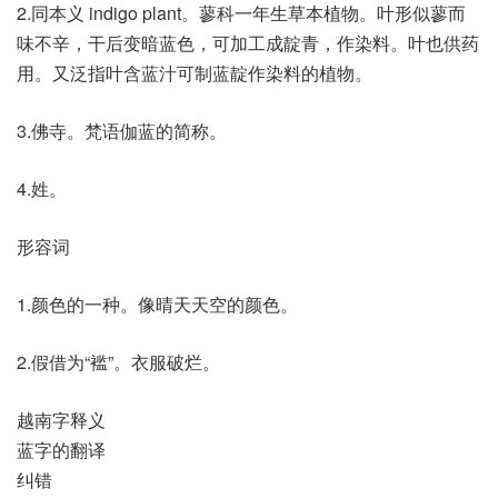
2.同本义 indigo plant。蓼科一年生草本植物。叶形似蓼而
味不辛，干后变暗蓝色，可加工成靛青，作染料。叶也供药
用。又泛指叶含蓝汁可制蓝靛作染料的植物。
3.佛寺。梵语伽蓝的简称。
4.姓。
形容词
1.颜色的一种。像晴天天空的颜色。
2.假借为“褴”。衣服破烂。
越南字释义
蓝字的翻译
纠错