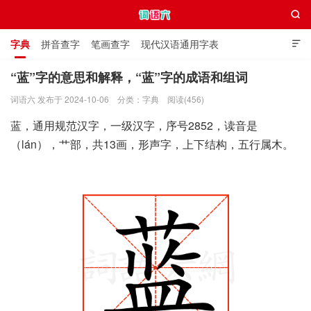

字典
拼音查字
笔画查字
现代汉语通用字表

通用规范汉字表
叠字大全
独体字大全
极简英语词典
“蓝”字的意思和解释，“蓝”字的成语和组词
词语六 发布于 2024-10-06
分类：
字典
阅读(456)
词语六
蓝，通用规范汉字，一级汉字，序号2852，读音是
（lán），艹部，共13画，形声字，上下结构，五行属木。