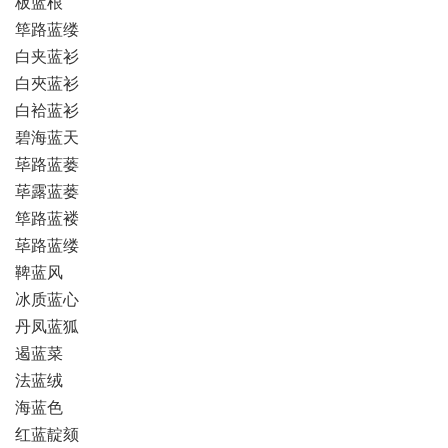
板蓝根
筚路蓝缕
白夹蓝衫
白夾蓝衫
白袷蓝衫
碧海蓝天
荜路蓝蒌
荜露蓝蒌
筚路蓝褛
荜路蓝缕
鞞蓝风
冰质蓝心
丹凤蓝狐
遏蓝菜
法蓝绒
海蓝色
红蓝靛颏