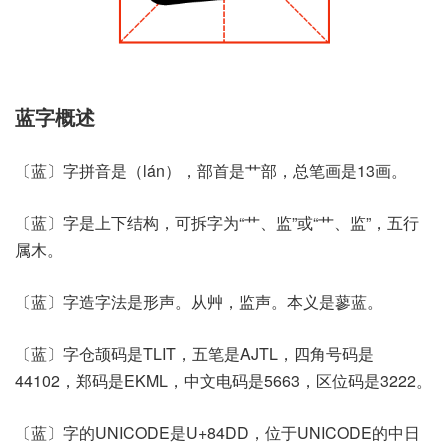
蓝字概述
〔蓝〕字拼音是（lán），部首是艹部，总笔画是13画。
〔蓝〕字是上下结构，可拆字为“艹、监”或“⺾、监”，五行
属木。
〔蓝〕字造字法是形声。从艸，监声。本义是蓼蓝。
〔蓝〕字仓颉码是TLIT，五笔是AJTL，四角号码是
44102，郑码是EKML，中文电码是5663，区位码是3222。
〔蓝〕字的UNICODE是U+84DD，位于UNICODE的中日