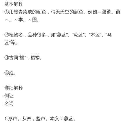
基本解释
①用靛青染成的颜色，晴天天空的颜色。例如～盈盈。蔚
～。～本。～图。
②植物名，品种很多，如“蓼蓝”、“菘蓝”、“木蓝”、“马
蓝”等。
③古同“褴”，褴褛。
④姓。
详细解释
例证
名词
1.形声。从艸，监声。本义：蓼蓝。