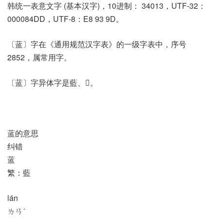
韩统一表意文字 (基本汉字)，10进制： 34013，UTF-32：
000084DD，UTF-8：E8 93 9D。
〔蓝〕字在《通用规范汉字表》的一级字表中，序号
2852，属常用字。
〔蓝〕字异体字是藍、𦾐。
蓝的意思
纠错
蓝
繁：藍
lán
ㄌㄢˊ