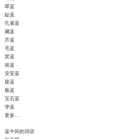
翠蓝
靛蓝
孔雀蓝
藏蓝
芥蓝
毛蓝
苤蓝
挨蓝
安安蓝
跋蓝
板蓝
宝石蓝
孛蓝
更多…
蓝中间的词语